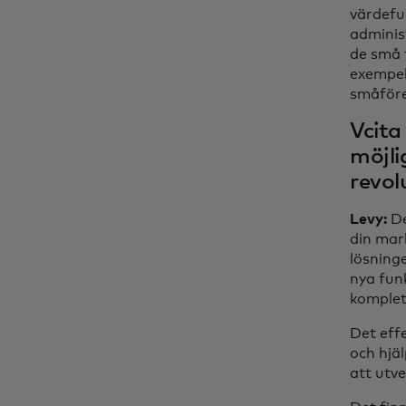
värdefu
adminis
de små f
exempel
småföre
Vcita
möjli
revol
Levy:
De
din mark
lösning
nya fun
komplet
Det eff
och hjä
att utv