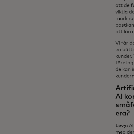
att de f
viktig 
marknad
postkam
att lär
Vi får 
en bättr
kunder.
företag
de kan 
kundern
Artifi
AI ko
småfö
era?
Levy:
AI
med der