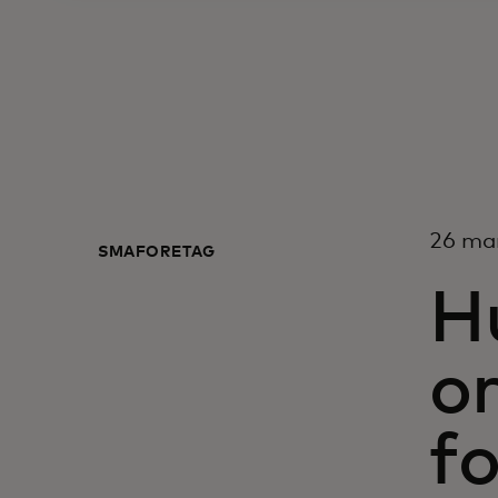
26 ma
SMÅFÖRETAG
H
or
fo