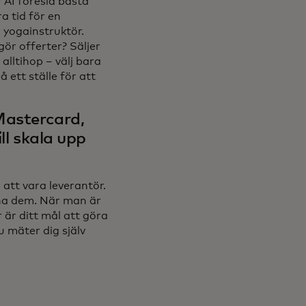
r AI föreslå bästa
a tid för en
 yogainstruktör.
ör offerter? Säljer
 alltihop – välj bara
 ett ställe för att
Mastercard,
ill skala upp
att vara leverantör.
cha dem. När man är
 är ditt mål att göra
u mäter dig själv