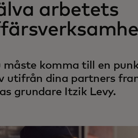
älva arbetets
ffärsverksamhe
 måste komma till en punk
lv utifrån dina partners fr
tas grundare Itzik Levy.