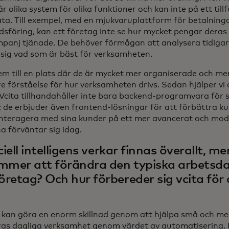
år olika system för olika funktioner och kan inte på ett tillf
data. Till exempel, med en mjukvaruplattform för betalning
sföring, kan ett företag inte se hur mycket pengar deras
panj tjänade. De behöver förmågan att analysera tidigar
a sig vad som är bäst för verksamheten.
dem till en plats där de är mycket mer organiserade och me
e förståelse för hur verksamheten drivs. Sedan hjälper vi de
 Vcita tillhandahåller inte bara backend-programvara för
; de erbjuder även frontend-lösningar för att förbättra k
interagera med sina kunder på ett mer avancerat och moder
a förväntar sig idag.
ciell intelligens verkar finnas överallt, m
mmer att förändra den typiska arbetsda
retag? Och hur förbereder sig vcita för
 kan göra en enorm skillnad genom att hjälpa små och me
as dagliga verksamhet genom värdet av automatisering. 