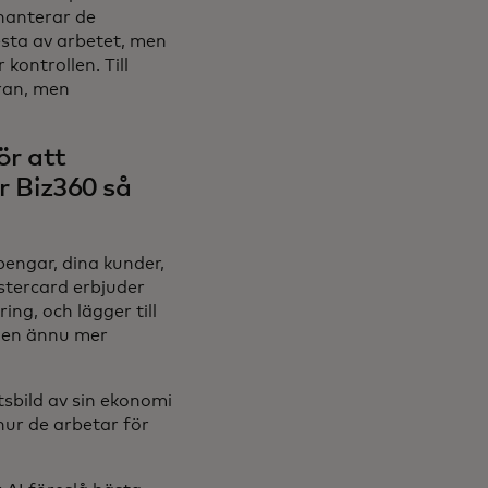
 hanterar de
esta av arbetet, men
kontrollen. Till
ran, men
ör att
är Biz360 så
 pengar, dina kunder,
astercard erbjuder
ng, och lägger till
l en ännu mer
sbild av sin ekonomi
hur de arbetar för