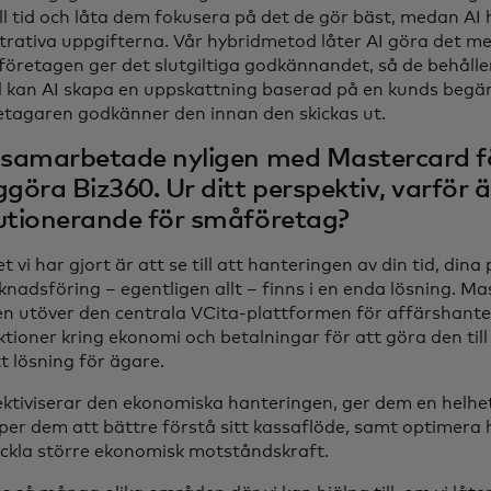
ll tid och låta dem fokusera på det de gör bäst, medan AI
trativa uppgifterna. Vår hybridmetod låter AI göra det m
öretagen ger det slutgiltiga godkännandet, så de behåller 
 kan AI skapa en uppskattning baserad på en kunds begä
tagaren godkänner den innan den skickas ut.
 samarbetade nyligen med Mastercard f
ggöra Biz360. Ur ditt perspektiv, varför 
utionerande för småföretag?
t vi har gjort är att se till att hanteringen av din tid, dina
nadsföring – egentligen allt – finns i en enda lösning. M
en utöver den centrala VCita-plattformen för affärshanteri
ktioner kring ekonomi och betalningar för att göra den til
t lösning för ägare.
ektiviserar den ekonomiska hanteringen, ger dem en helhet
lper dem att bättre förstå sitt kassaflöde, samt optimera 
eckla större ekonomisk motståndskraft.