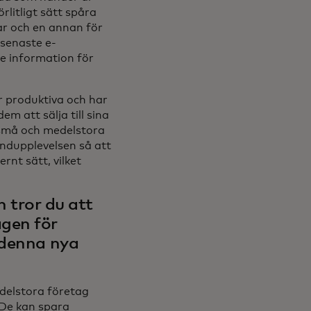
örlitligt sätt spåra
ar och en annan för
 senaste e-
e information för
r produktiva och har
m att sälja till sina
 små och medelstora
undupplevelsen så att
nt sätt, vilket
en tror du att
gen för
 denna nya
delstora företag
De kan spara