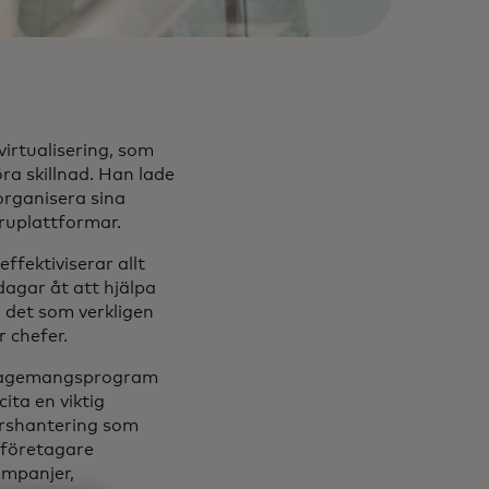
virtualisering, som
öra skillnad. Han lade
organisera sina
aruplattformar.
ffektiviserar allt
dagar åt att hjälpa
å det som verkligen
r chefer.
engagemangsprogram
ita en viktig
ärshantering som
åföretagare
ampanjer,