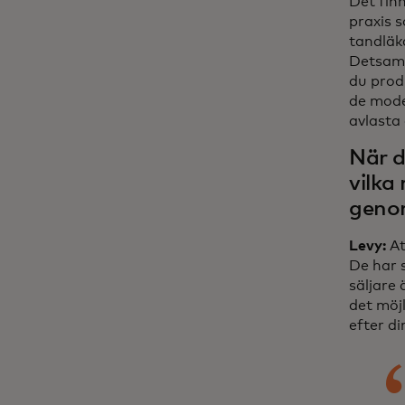
Det finn
praxis s
tandläka
Detsamm
du produ
de model
avlasta
När d
vilka
genom
Levy:
At
De har 
säljare 
det möjl
efter d