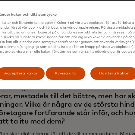
ngar och mer, allt på en bekväm plattform. Levy träffade 
 för att diskutera den nya plattformen och hur digitaliser
vänder kakor och ditt samtycke
ens driver innovation för småföretag.
 kakor och liknande teknologier (‘Kakor’) på våra webbplatser för att förbättr
 har gjort en anmärkningsvärd resa seda
anda, förstå vår publik och förbättra användarupplevelsen. På vissa webbplatse
 för att visa annonser baserat på användares surfaktiviteter och intressen på 
öretaget utvecklats under åren?
. Klicka på ‘Hantera kakor’ nedan för att lära dig vilka kakor vi använder på d
 Du kan alltid ändra dina samtyckespreferenser genom att använda verktyget ‘
på skärmen (tillgängligt som en länk istället för en knapp på vissa webbplatser)
r vi lanserade erbjöd vi små och medelstora företag en lö
att avvisa vissa eller alla kakor, förutom de som är strikt nödvändiga för att we
antering, med början i schemaläggningsutrymmet. Sedan gic
g, kundrelationshantering och en allt-i-ett-lösning för fö
r vi cirka 150 000 små och medelstora företag världen öve
Acceptera kakor
Avvisa alla
Hantera kakor
s.
aliseringen har dramatiskt förändrat h
rar, mestadels till det bättre, men har 
ingar. Vilka är några av de största hin
retagare fortfarande står inför, och hur
tt ta itu med dem?
nniskor digitaliserar för att de vill ha mer ordning. Men