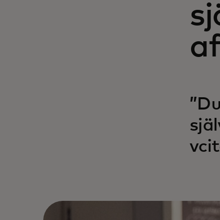
sj
a
”Du
sjä
vci