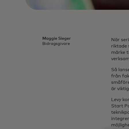
Maggie Sieger
När seri
Bidragsgivare
riktade 
märke t
verksam
Så lans
från fa
småföret
är vikti
Levy ko
Start Pa
teknikp
integre
möjligh