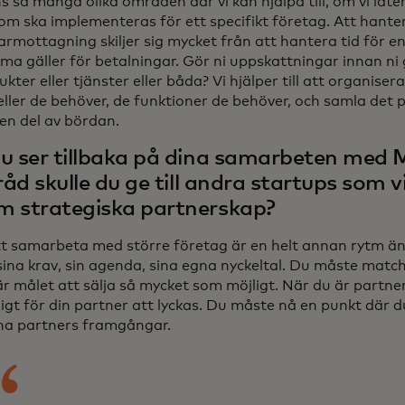
s så många olika områden där vi kan hjälpa till, om vi låte
om ska implementeras för ett specifikt företag. Att hanter
rmottagning skiljer sig mycket från att hantera tid för en
a gäller för betalningar. Gör ni uppskattningar innan ni g
kter eller tjänster eller båda? Vi hjälper till att organisera
ler de behöver, de funktioner de behöver, och samla det på
 en del av bördan.
u ser tillbaka på dina samarbeten med 
 råd skulle du ge till andra startups som v
 strategiska partnerskap?
t samarbeta med större företag är en helt annan rytm än 
sina krav, sin agenda, sina egna nyckeltal. Du måste mat
är målet att sälja så mycket som möjligt. När du är partner
igt för din partner att lyckas. Du måste nå en punkt där d
ina partners framgångar.