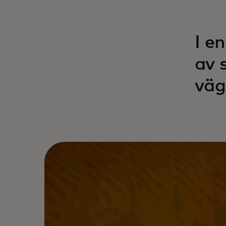
I e
av 
väg