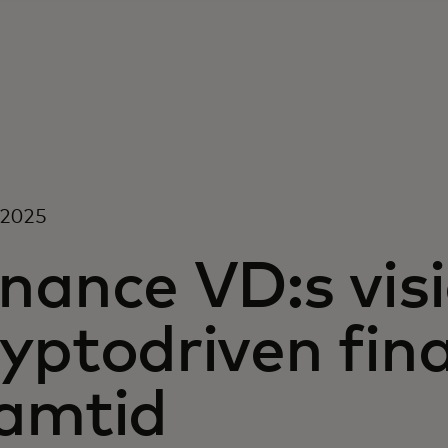
i 2025
nance VD:s visi
yptodriven fina
ramtid