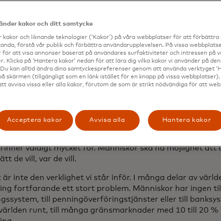
n svart Binance-t-shirt satte sig Teng i början av juni ner 
tercards nyhetsredaktion medan han var i Dubai. Han p
vänder kakor och ditt samtycke
 hända för att öka massadoptionen inom krypto, sina f
 kakor och liknande teknologier (‘Kakor’) på våra webbplatser för att förbättr
s nya ledare och hur han började med krypto.
anda, förstå vår publik och förbättra användarupplevelsen. På vissa webbplatse
 för att visa annonser baserat på användares surfaktiviteter och intressen på 
åra frågor och svar, som har redigerats för längd och tydl
. Klicka på ‘Hantera kakor’ nedan för att lära dig vilka kakor vi använder på d
 Du kan alltid ändra dina samtyckespreferenser genom att använda verktyget ‘
på skärmen (tillgängligt som en länk istället för en knapp på vissa webbplatser)
att avvisa vissa eller alla kakor, förutom de som är strikt nödvändiga för att we
r din vision för krypto, stablecoins, allti
erar det till framtiden för finans och han
Acceptera kakor
Avvisa alla
Hantera kakor
nances vision från dag ett är att stödja pengars frihet gl
brinner väldigt mycket för. Människor ska ha möjlighet at
tt de vill, var de vill.
är inte den verklighet vi står inför. I många delar av världe
ing fortfarande ett stort problem. Människor har ingen till
gssystem, till penningöverföringstjänster eller till banksy
världen runt, till många gränsmarknader med 10 till 20 % f
ing.