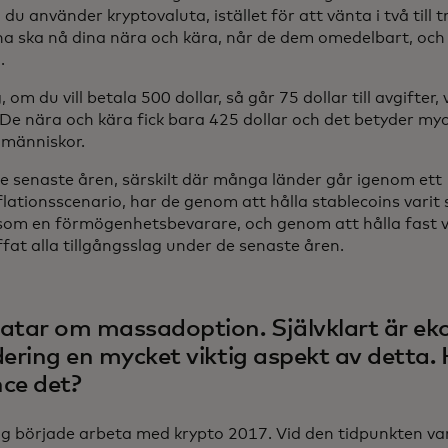
u använder kryptovaluta, istället för att vänta i två till 
a ska nå dina nära och kära, når de dem omedelbart, oc
.
, om du vill betala 500 dollar, så går 75 dollar till avgifter,
 De nära och kära fick bara 425 dollar och det betyder myc
 människor.
e senaste åren, särskilt där många länder går igenom ett
flationsscenario, har de genom att hålla stablecoins varit
 som en förmögenhetsbevarare, och genom att hålla fast vi
fat alla tillgångsslag under de senaste åren.
atar om massadoption. Självklart är e
dering en mycket viktig aspekt av detta.
ce det?
g började arbeta med krypto 2017. Vid den tidpunkten va