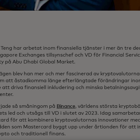
Teng har arbetat inom finansiella tjänster i mer än tre de
gapore Exchanges tillsynschef och VD för Financial Servi
ty på Abu Dhabi Global Market.
ägen blev han mer och mer fascinerad av kryptovalutorna
om att åstadkomma länge efterlängtade förändringar ino
e att driva finansiell inkludering och minska betalningsavgi
nter.
rjade så småningom på
Binance
, världens största kryptobö
ets led och utsågs till VD i slutet av 2023. Idag samarbet
ard för att kombinera kryptovalutornas innovationer me
dden som Mastercard byggt upp under årtionden för att in
pto och traditionell finans.