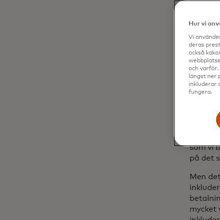
Iklädd e
med Mas
Hur vi an
behöver
Vi använder
Binance
deras prest
också kakor
Här är v
webbplatser
och varför.
längst ner 
inkluderar 
fungera.
Vad ä
relat
Teng:
Bi
som vi 
på det sä
Men det 
inkluder
betalnin
mycket 
inkluder