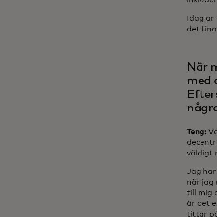
Idag är 
det fin
När m
med o
Efter
några
Teng:
Ve
decentra
väldigt 
Jag har
när jag 
till mig
är det 
tittar 