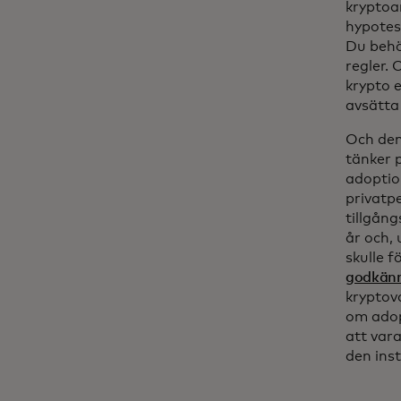
kryptoa
hypotes
Du behö
regler. 
krypto e
avsätta 
Och den
tänker p
adoptio
privatp
tillgån
år och,
skulle 
godkänn
kryptova
om adop
att vara
den ins