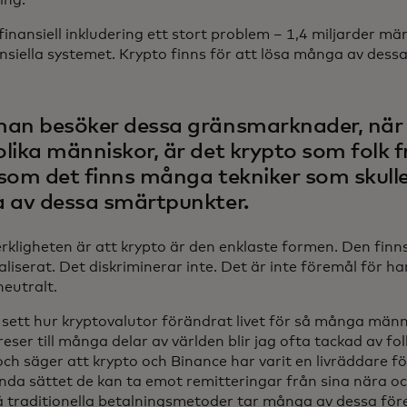
finansiell inkludering ett stort problem – 1,4 miljarder mä
ansiella systemet. Krypto finns för att lösa många av dess
an besöker dessa gränsmarknader, när
lika människor, är det krypto som folk f
som det finns många tekniker som skull
 av dessa smärtpunkter.
rkligheten är att krypto är den enklaste formen. Den finn
liserat. Det diskriminerar inte. Det är inte föremål för ha
neutralt.
 sett hur kryptovalutor förändrat livet för så många männ
reser till många delar av världen blir jag ofta tackad av 
 och säger att krypto och Binance har varit en livräddare 
enda sättet de kan ta emot remitteringar från sina nära 
på traditionella betalningsmetoder tar många av dessa för