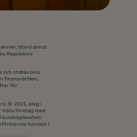
cennier, bland annat
ces Regulatory
s och stablecoins
m finansvärlden,
fter för
rs, år 2021, steg i
ar hans företag med
d kundupplevelsen
förliva nya koncept i