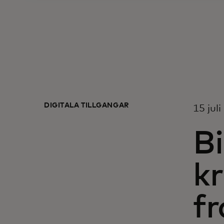
DIGITALA TILLGÅNGAR
15 jul
Bi
kr
f