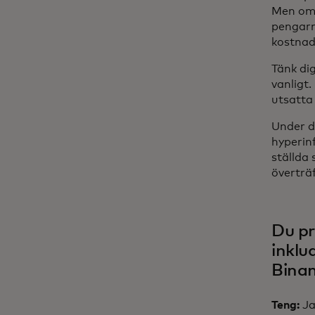
Men om d
pengarn
kostnad
Tänk dig
vanligt.
utsatta
Under d
hyperin
ställda
överträf
Du pr
inklu
Binan
Teng:
Ja