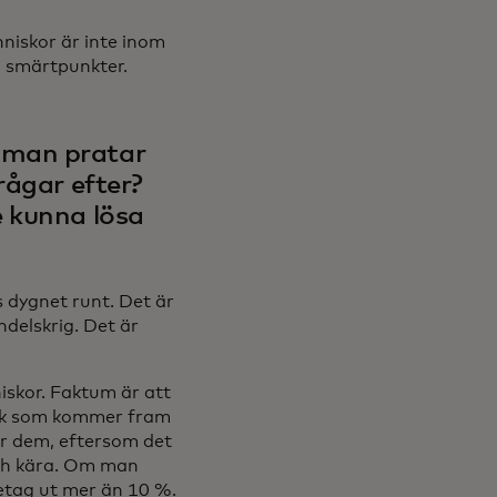
nniskor är inte inom
a smärtpunkter.
 man pratar
rågar efter?
e kunna lösa
s dygnet runt. Det är
ndelskrig. Det är
iskor. Faktum är att
folk som kommer fram
för dem, eftersom det
och kära. Om man
etag ut mer än 10 %.