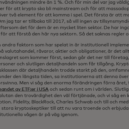
nvändningen mindre än 1 %. Och för min del var jag väldigt
er för att krypto ska bli mainstream och för att massado
ver två element för att komma i spel. Det första är att m
Om jag tar er tillbaka till 2017, så vill ingen av tillsynsmyn
ftersom det för dem är en mycket liten sektor. De har inga
för att förstå den här nya sektorn. Så det saknas regler o
 andra faktorn som har spelat in är institutionell imple
å valutahandel, råvaror, aktier och obligationer, är det allt
nslagret som kommer först, sedan går det ner till företa
ersoner och slutligen detaljhandeln som får tillgång. Kryp
gsklassen där detaljhandeln trodde starkt på den, omfamn
 under den längsta tiden, sa institutionerna att denna ö
försvinna. Men vi såg den enorma förändringen förra året,
andet av ETF:er i USA
och sedan runt om i världen. Slutli
lutan den trovärdighet den väl förtjänade, och vi såg en k
tion. Fidelity, BlackRock, Charles Schwab och till och me
 stora kryptoskeptiker till att nu vara troende och erbjud
titutionella vågen är på väg igenom.