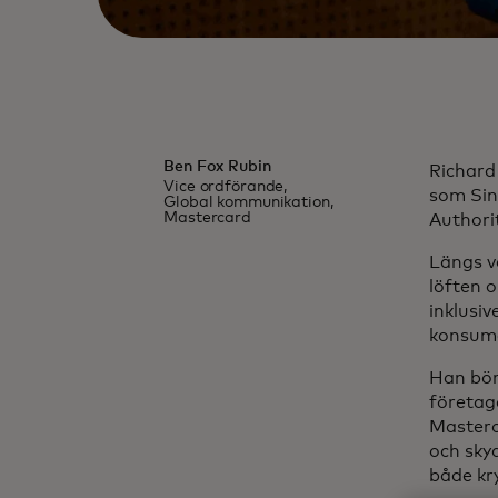
Ben Fox Rubin
Richard 
Vice ordförande,
som Sin
Global kommunikation,
Mastercard
Authori
Längs v
löften 
inklusiv
konsume
Han bö
företag
Masterc
och sky
både kry