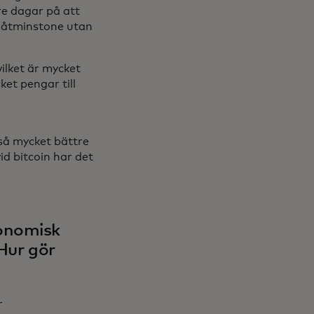
tre dagar på att
h åtminstone utan
 vilket är mycket
ket pengar till
 så mycket bättre
d bitcoin har det
konomisk
 Hur gör
r