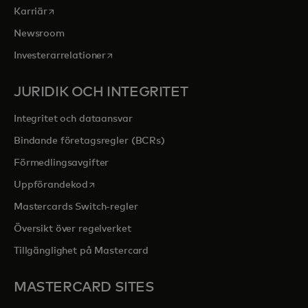
opens in a new tab
Karriär
Newsroom
opens in a new tab
Investerarrelationer
JURIDIK OCH INTEGRITET
Integritet och dataansvar
Bindande företagsregler (BCRs)
Förmedlingsavgifter
opens in a new tab
Uppförandekod
Mastercards Switch-regler
Översikt över regelverket
Tillgänglighet på Mastercard
MASTERCARD SITES