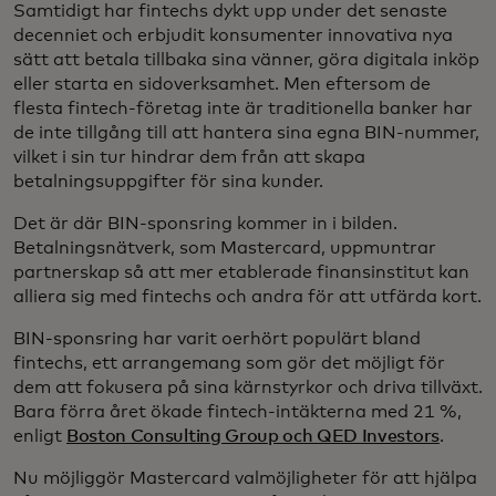
Samtidigt har fintechs dykt upp under det senaste
decenniet och erbjudit konsumenter innovativa nya
sätt att betala tillbaka sina vänner, göra digitala inköp
eller starta en sidoverksamhet. Men eftersom de
flesta fintech-företag inte är traditionella banker har
de inte tillgång till att hantera sina egna BIN-nummer,
vilket i sin tur hindrar dem från att skapa
betalningsuppgifter för sina kunder.
Det är där BIN-sponsring kommer in i bilden.
Betalningsnätverk, som Mastercard, uppmuntrar
partnerskap så att mer etablerade finansinstitut kan
alliera sig med fintechs och andra för att utfärda kort.
BIN-sponsring har varit oerhört populärt bland
fintechs, ett arrangemang som gör det möjligt för
dem att fokusera på sina kärnstyrkor och driva tillväxt.
Bara förra året ökade fintech-intäkterna med 21 %,
enligt
Boston Consulting Group och QED Investors
.
Nu möjliggör Mastercard valmöjligheter för att hjälpa