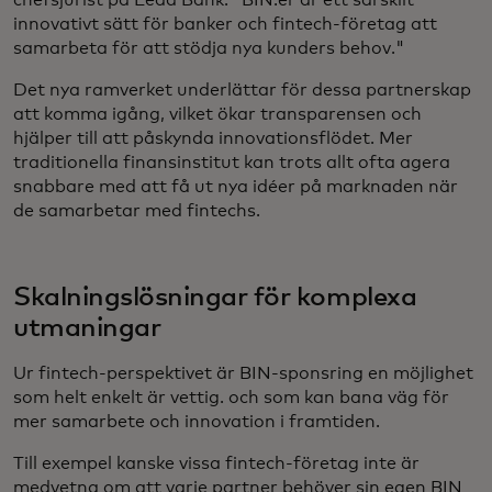
chefsjurist på Lead Bank. "BIN:er är ett särskilt
innovativt sätt för banker och fintech-företag att
samarbeta för att stödja nya kunders behov."
Det nya ramverket underlättar för dessa partnerskap
att komma igång, vilket ökar transparensen och
hjälper till att påskynda innovationsflödet. Mer
traditionella finansinstitut kan trots allt ofta agera
snabbare med att få ut nya idéer på marknaden när
de samarbetar med fintechs.
Skalningslösningar för komplexa
utmaningar
Ur fintech-perspektivet är BIN-sponsring en möjlighet
som helt enkelt är vettig. och som kan bana väg för
mer samarbete och innovation i framtiden.
Till exempel kanske vissa fintech-företag inte är
medvetna om att varje partner behöver sin egen BIN