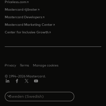
opens in a new tab
Priceless.com
opens in a new tab
Mastercard-tjänster
opens in a new tab
Mastercard Developers
opens in a new tab
Mastercard Marketing Center
opens in a new tab
Center for Inclusive Growth
Privacy
Terms
Manage cookies
© 1994–2026 Mastercard.
Linkedin
Facebook
Twitter/X
Youtube
Select
a
country