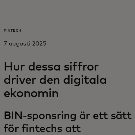
För er
För företag
FINTECH
7 augusti 2025
För världen
Hur dessa siffror
För innovatörer
driver den digitala
Nyheter och trender
ekonomin
BIN-sponsring är ett sätt
för fintechs att