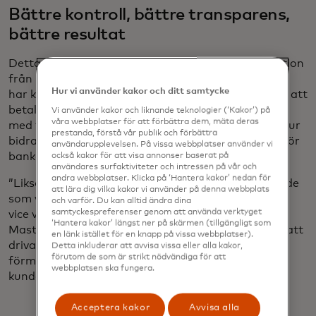
Bättre kontroll, bättre transparens,
bättre resultat
Detta tillvägagångssätt skapar en vinn-vinn-situation
från början. Det ger större tydlighet kring vem som
Hur vi använder kakor och ditt samtycke
har kontroll och hanterar en BIN, vilket säkerställer att
betalningar kan behandlas korrekt och säkert. Och
Vi använder kakor och liknande teknologier (‘Kakor’) på
våra webbplatser för att förbättra dem, mäta deras
med tanke på fintech-branschens blomstrande natur
prestanda, förstå vår publik och förbättra
bidrar dessa regler till att förhindra konsekvenser för
användarupplevelsen. På vissa webbplatser använder vi
banker och konsumenter om en startup misslyckas.
också kakor för att visa annonser baserat på
användares surfaktiviteter och intressen på vår och
andra webbplatser. Klicka på ‘Hantera kakor’ nedan för
”Liksom många innovativa saker är detta ett område
att lära dig vilka kakor vi använder på denna webbplats
som växer och utvecklas snabbt”, säger Rich Audet,
och varför. Du kan alltid ändra dina
samtyckespreferenser genom att använda verktyget
vice vd för Franchise Customer Enablement på
‘Hantera kakor’ längst ner på skärmen (tillgängligt som
Mastercard. ”Denna metod gör det möjligt för oss att
en länk istället för en knapp på vissa webbplatser).
driva på ny tillväxt utan att kompromissa med vår
Detta inkluderar att avvisa vissa eller alla kakor,
förutom de som är strikt nödvändiga för att
förmåga att hantera och minska risker för våra
webbplatsen ska fungera.
kunder och kortinnehavare.”
Acceptera kakor
Avvisa alla