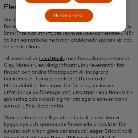
Flera utmaningar, en lösning
Hantera kakor
Värderbjudandet är otvetydigt: Innovativa nya
fintech-företag kan nå nyare marknadssegment som
ännu inte har utnyttjats (som de icke-bankerade). När
de kan samarbeta med mer etablerade spelare är det
en stark allians.
Till exempel är
Lead Bank
, med huvudkontor i Kansas
City, Missouri, en viktig infrastrukturleverantör för
fintech och andra företag som vill integrera
banktjänster i sina produkter. Eftersom de
tillhandahåller lösningar för företag, inklusive
utfärdande av företagskort, utnyttjar Lead Bank BIN-
sponsring och avveckling för att agera som en bank
som en tjänsteleverantör.
”När partners är villiga att arbeta kreativt kan vi
bygga nya och spännande finansiella produkter för
kunder, och vi kan göra det snabbt”, säger Erica Khalili,