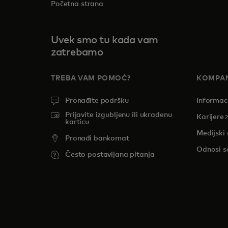
Početna strana
Uvek smo tu kada vam
zatrebamo
TREBA VAM POMOĆ?
KOMPAN
Pronađite podršku
Informac
Prijavite izgubljenu ili ukradenu
o
Karijere
karticu
Medijski 
Pronađi bankomat
Odnosi s
Često postavljana pitanja