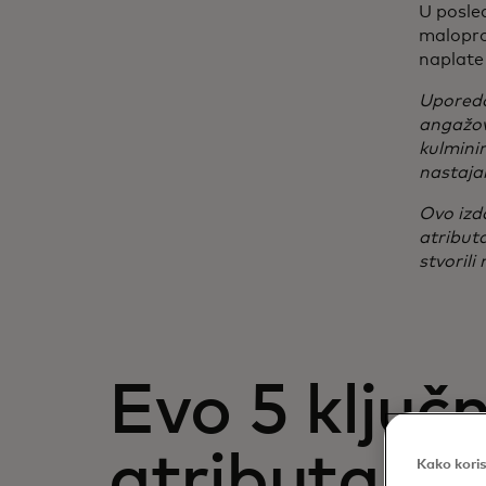
U posled
maloprod
naplate
Uporedo
angažov
kulmini
nastajan
​Ovo izd
atributa
stvorili
Evo 5 ključ
atributa
Kako koris