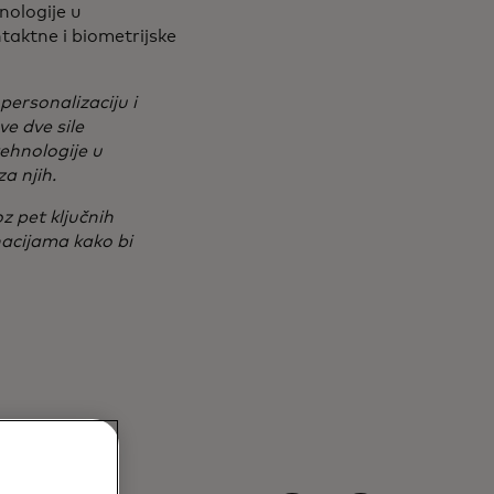
nologije u
ntaktne i biometrijske
ersonalizaciju i
e dve sile
ehnologije u
a njih.
z pet ključnih
nacijama kako bi