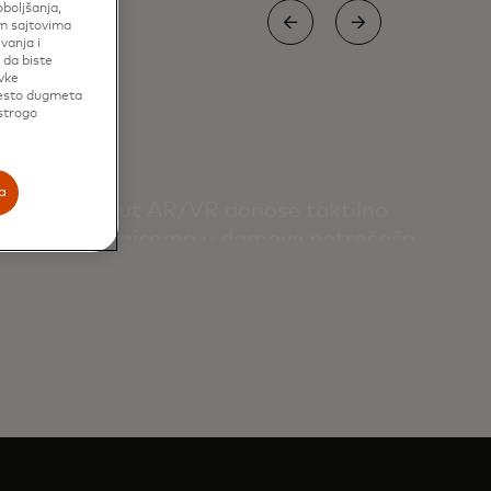
oboljšanja,
im sajtovima
vanja i
 da biste
vke
mesto dugmeta
 strogo
a
vatno
nologije poput AR/VR donose taktilno
ine u prodavnicama u domove potrošača
cije