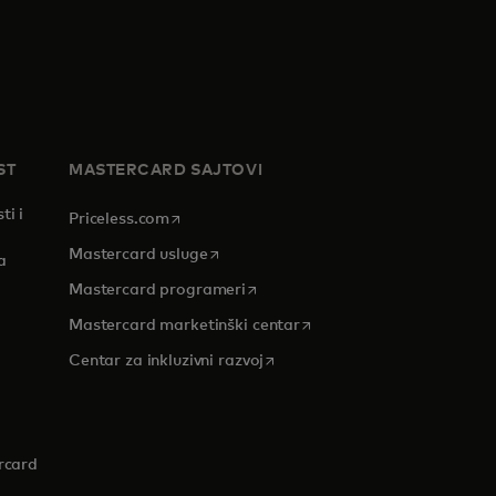
ST
MASTERCARD SAJTOVI
ti i
opens in a new tab
Priceless.com
opens in a new tab
Mastercard usluge
a
opens in a new tab
Mastercard programeri
opens in a new tab
Mastercard marketinški centar
 tab
opens in a new tab
Centar za inkluzivni razvoj
rcard