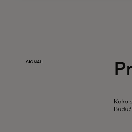
SIGNALI
P
Kako s
Buduć