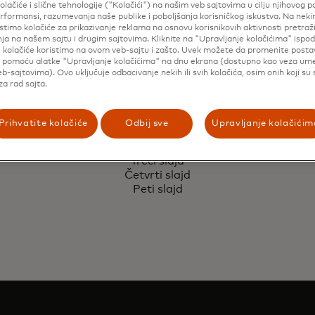
olačiće i slične tehnologije ("Kolačići") na našim veb sajtovima u cilju njihovog p
formansi, razumevanja naše publike i poboljšanja korisničkog iskustva. Na nek
stimo kolačiće za prikazivanje reklama na osnovu korisnikovih aktivnosti pretraži
ja na našem sajtu i drugim sajtovima. Kliknite na "Upravljanje kolačićima" ispod
e kolačiće koristimo na ovom veb-sajtu i zašto. Uvek možete da promenite posta
i pomoću alatke "Upravljanje kolačićima" na dnu ekrana (dostupno kao veza u
b-sajtovima). Ovo uključuje odbacivanje nekih ili svih kolačića, osim onih koji su
a rad sajta.
Prihvatite kolačiće
Odbij sve
Upravljanje kolačićim
Prvi slajd
izičke prodavnice u
Sveobuh
Impresivne teh
Drugi slajd
nja, poboljšavajući
iskustvo kupov
Treći slajd
i mobilne aplika
Četvrti slajd
Peti slajd
Saznajte više