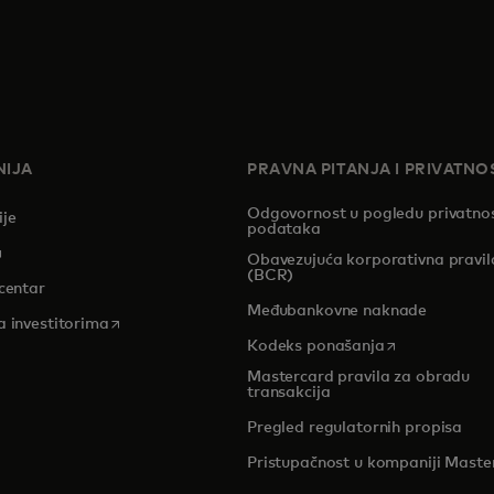
IJA
PRAVNA PITANJA I PRIVATNO
Odgovornost u pogledu privatnos
ije
podataka
pens in a new tab
Obavezujuća korporativna pravil
(BCR)
centar
Međubankovne naknade
opens in a new tab
a investitorima
opens in a new
Kodeks ponašanja
Mastercard pravila za obradu
transakcija
Pregled regulatornih propisa
Pristupačnost u kompaniji Maste