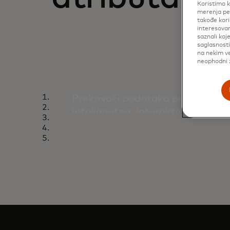
Koristimo k
merenja per
takođe kori
interesovan
saznali koj
saglasnost
na nekim ve
neophodni z
Inteligentan
Prekrivači podataka pretvaraju f
inteligentna, interaktivna okruže
iskustvo kupovine u prodavnici.
Saznajte više