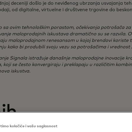
njoj deceniji došlo je do neviđenog ubrzanja usvajanja teh
aji, od digitalne, virtuelne i društvene trgovine do besko
 sa ovim tehnološkim porastom, očekivanja potrošača za p
anje maloprodajnih iskustava dramatično su se razvila. Ov
raju maloprodajnom renesansom u kojoj brendovi koriste t
ju kako bi produbili svoju vezu sa potrošačima i vrednost z
anje Signala istražuje današnje maloprodajne inovacije kro
, koji se često konvergiraju i preklapaju u različitim kombi
 nova iskustva.
nih
timo kolačiće i vašu saglasnost