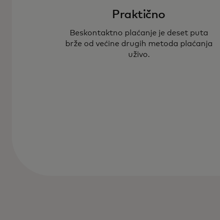
Praktično
Beskontaktno plaćanje je deset puta
brže od većine drugih metoda plaćanja
uživo.​