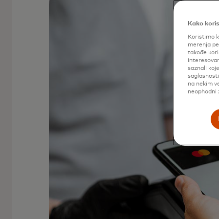
Kako koris
Koristimo k
merenja per
takođe kori
interesovan
saznali koj
saglasnost
na nekim ve
neophodni z
Vaša kartica ili uređaj nikada ne na
osiguravajući vašu uplatu putem šif