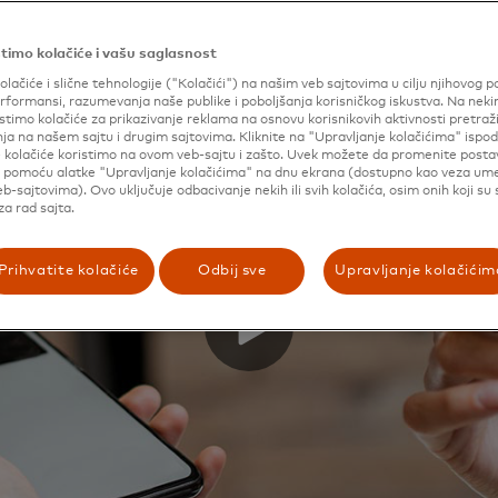
timo kolačiće i vašu saglasnost
olačiće i slične tehnologije ("Kolačići") na našim veb sajtovima u cilju njihovog p
formansi, razumevanja naše publike i poboljšanja korisničkog iskustva. Na nek
stimo kolačiće za prikazivanje reklama na osnovu korisnikovih aktivnosti pretraži
ja na našem sajtu i drugim sajtovima. Kliknite na "Upravljanje kolačićima" ispod
e kolačiće koristimo na ovom veb-sajtu i zašto. Uvek možete da promenite posta
i pomoću alatke "Upravljanje kolačićima" na dnu ekrana (dostupno kao veza u
b-sajtovima). Ovo uključuje odbacivanje nekih ili svih kolačića, osim onih koji su
a rad sajta.
Prihvatite kolačiće
Odbij sve
Upravljanje kolačićim
puštaju vašu ruku,
rovanja.