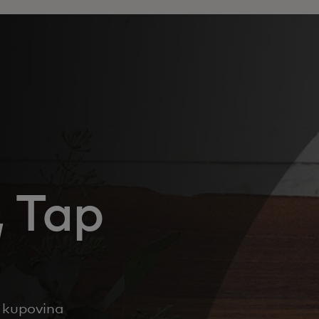
 Tap
h kupovina