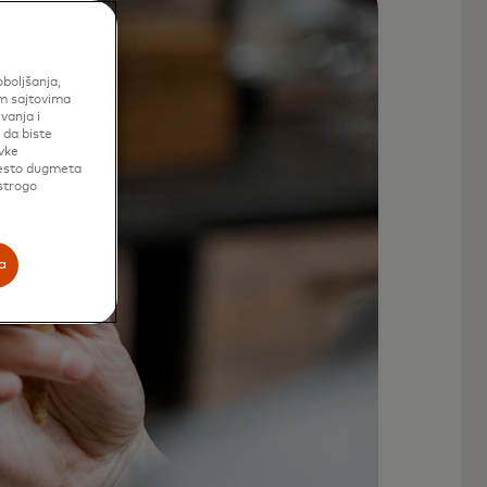
oboljšanja,
im sajtovima
vanja i
 da biste
vke
mesto dugmeta
 strogo
a