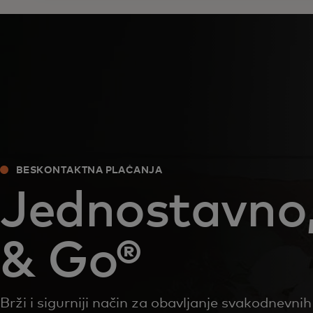
BESKONTAKTNA PLAĆANJA
Jednostavno,
& Go®​
Brži i sigurniji način za obavljanje svakodnevni