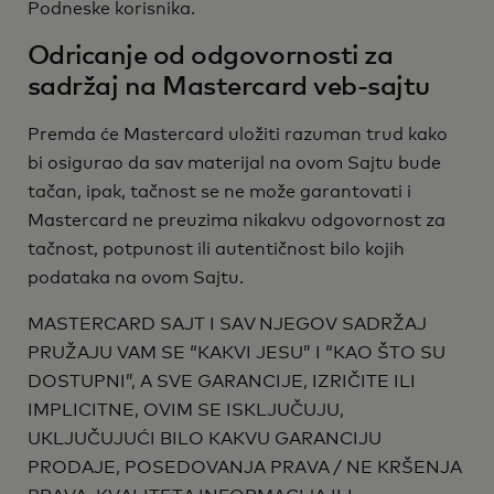
Podneske korisnika.
Odricanje od odgovornosti za
sadržaj na Mastercard veb-sajtu
Premda će Mastercard uložiti razuman trud kako
bi osigurao da sav materijal na ovom Sajtu bude
tačan, ipak, tačnost se ne može garantovati i
Mastercard ne preuzima nikakvu odgovornost za
tačnost, potpunost ili autentičnost bilo kojih
podataka na ovom Sajtu.
MASTERCARD SAJT I SAV NJEGOV SADRŽAJ
PRUŽAJU VAM SE “KAKVI JESU” I “KAO ŠTO SU
DOSTUPNI”, A SVE GARANCIJE, IZRIČITE ILI
IMPLICITNE, OVIM SE ISKLJUČUJU,
UKLJUČUJUĆI BILO KAKVU GARANCIJU
PRODAJE, POSEDOVANJA PRAVA / NE KRŠENJA