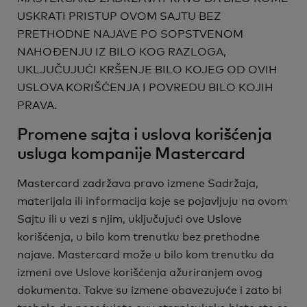
USKRATI PRISTUP OVOM SAJTU BEZ
PRETHODNE NAJAVE PO SOPSTVENOM
NAHOĐENJU IZ BILO KOG RAZLOGA,
UKLJUČUJUĆI KRŠENJE BILO KOJEG OD OVIH
USLOVA KORIŠĆENJA I POVREDU BILO KOJIH
PRAVA.
Promene sajta i uslova korišćenja
usluga kompanije Mastercard
Mastercard zadržava pravo izmene Sadržaja,
materijala ili informacija koje se pojavljuju na ovom
Sajtu ili u vezi s njim, uključujući ove Uslove
korišćenja, u bilo kom trenutku bez prethodne
najave. Mastercard može u bilo kom trenutku da
izmeni ove Uslove korišćenja ažuriranjem ovog
dokumenta. Takve su izmene obavezujuće i zato bi