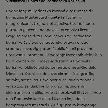
Vlasništvo i upotreba Podnesaka korisnika
Podnošenjem Podneska korisnika razumete da
kompaniji Mastercard dajete teritorijano
neograničenu, trajnu, neisključivu, bez naknade,
potpuno plaćenu, neopozivu, prenosivu licencu
(koja se može dati u podlicencu) za Podnesak
korisnika (uključujući autorska prava i druga
srodna prava, žig, patent), uključujući pravo na
uređivanje, promenu i stvaranje izvedenih dela i bilo
kojih koncepata ili ideja sadržanih u Podnesku
korisnika, uključujući dokumente, umetnička dela,
izjave, crteže, skice, dokaze, ekrane, fotografije,
snimke, scene, muzičke partiture, audio zapise i
video zapise, diskove, bilo u štampanom ili
elektronskom obliku, koje ste proizveli ili stvorili kao
deo Podneska korisnika. Licenca koju dajete
kompaniji Mastercard uključuje pravo kompanije