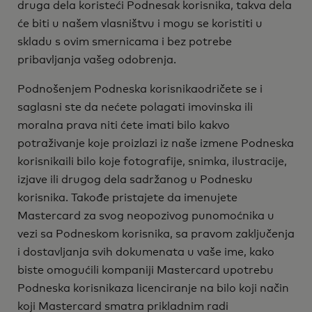
druga dela koristeći Podnesak korisnika, takva dela
će biti u našem vlasništvu i mogu se koristiti u
skladu s ovim smernicama i bez potrebe
pribavljanja vašeg odobrenja.
Podnošenjem Podneska korisnikaodričete se i
saglasni ste da nećete polagati imovinska ili
moralna prava niti ćete imati bilo kakvo
potraživanje koje proizlazi iz naše izmene Podneska
korisnikaili bilo koje fotografije, snimka, ilustracije,
izjave ili drugog dela sadržanog u Podnesku
korisnika. Takođe pristajete da imenujete
Mastercard za svog neopozivog punomoćnika u
vezi sa Podneskom korisnika, sa pravom zaključenja
i dostavljanja svih dokumenata u vaše ime, kako
biste omogućili kompaniji Mastercard upotrebu
Podneska korisnikaza licenciranje na bilo koji način
koji Mastercard smatra prikladnim radi