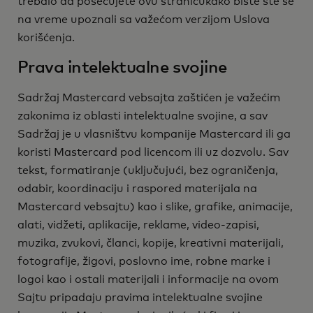
trebalo da posećujete ovu stranicukako biste ste se
na vreme upoznali sa važećom verzijom Uslova
korišćenja.
Prava intelektualne svojine
Sadržaj Mastercard vebsajta zaštićen je važećim
zakonima iz oblasti intelektualne svojine, a sav
Sadržaj je u vlasništvu kompanije Mastercard ili ga
koristi Mastercard pod licencom ili uz dozvolu. Sav
tekst, formatiranje (uključujući, bez ograničenja,
odabir, koordinaciju i raspored materijala na
Mastercard vebsajtu) kao i slike, grafike, animacije,
alati, vidžeti, aplikacije, reklame, video-zapisi,
muzika, zvukovi, članci, kopije, kreativni materijali,
fotografije, žigovi, poslovno ime, robne marke i
logoi kao i ostali materijali i informacije na ovom
Sajtu pripadaju pravima intelektualne svojine