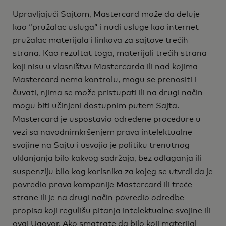
Upravljajući Sajtom, Mastercard može da deluje
kao “pružalac usluga” i nudi usluge kao internet
pružalac materijala i linkova za sajtove trećih
strana. Kao rezultat toga, materijali trećih strana
koji nisu u vlasništvu Mastercarda ili nad kojima
Mastercard nema kontrolu, mogu se prenositi i
čuvati, njima se može pristupati ili na drugi način
mogu biti učinjeni dostupnim putem Sajta.
Mastercard je uspostavio određene procedure u
vezi sa navodnimkršenjem prava intelektualne
svojine na Sajtu i usvojio je politiku trenutnog
uklanjanja bilo kakvog sadržaja, bez odlaganja ili
suspenziju bilo kog korisnika za kojeg se utvrdi da je
povredio prava kompanije Mastercard ili treće
strane ili je na drugi način povredio odredbe
propisa koji regulišu pitanja intelektualne svojine ili
ovaj Ugovor. Ako smatrate da bilo koji materijal