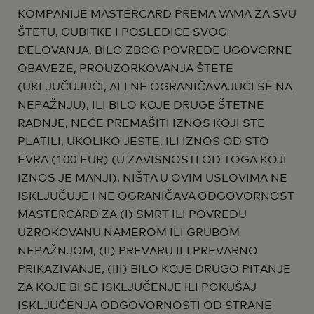
KOMPANIJE MASTERCARD PREMA VAMA ZA SVU
ŠTETU, GUBITKE I POSLEDICE SVOG
DELOVANJA, BILO ZBOG POVREDE UGOVORNE
OBAVEZE, PROUZORKOVANJA ŠTETE
(UKLJUČUJUĆI, ALI NE OGRANIČAVAJUĆI SE NA
NEPAŽNJU), ILI BILO KOJE DRUGE ŠTETNE
RADNJE, NEĆE PREMAŠITI IZNOS KOJI STE
PLATILI, UKOLIKO JESTE, ILI IZNOS OD STO
EVRA (100 EUR) (U ZAVISNOSTI OD TOGA KOJI
IZNOS JE MANJI). NIŠTA U OVIM USLOVIMA NE
ISKLJUČUJE I NE OGRANIČAVA ODGOVORNOST
MASTERCARD ZA (I) SMRT ILI POVREDU
UZROKOVANU NAMEROM ILI GRUBOM
NEPAŽNJOM, (II) PREVARU ILI PREVARNO
PRIKAZIVANJE, (III) BILO KOJE DRUGO PITANJE
ZA KOJE BI SE ISKLJUČENJE ILI POKUŠAJ
ISKLJUČENJA ODGOVORNOSTI OD STRANE