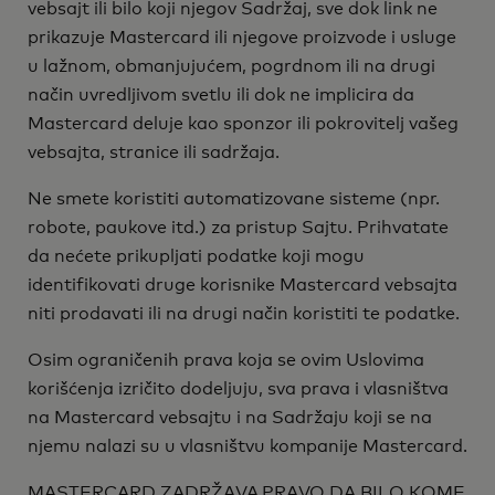
vebsajt ili bilo koji njegov Sadržaj, sve dok link ne
prikazuje Mastercard ili njegove proizvode i usluge
u lažnom, obmanjujućem, pogrdnom ili na drugi
način uvredljivom svetlu ili dok ne implicira da
Mastercard deluje kao sponzor ili pokrovitelj vašeg
vebsajta, stranice ili sadržaja.
Ne smete koristiti automatizovane sisteme (npr.
robote, paukove itd.) za pristup Sajtu. Prihvatate
da nećete prikupljati podatke koji mogu
identifikovati druge korisnike Mastercard vebsajta
niti prodavati ili na drugi način koristiti te podatke.
Osim ograničenih prava koja se ovim Uslovima
korišćenja izričito dodeljuju, sva prava i vlasništva
na Mastercard vebsajtu i na Sadržaju koji se na
njemu nalazi su u vlasništvu kompanije Mastercard.
MASTERCARD ZADRŽAVA PRAVO DA BILO KOME