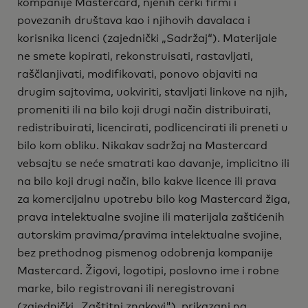
kompanije Mastercard, njenih ćerki firmi i
povezanih društava kao i njihovih davalaca i
korisnika licenci (zajednički „Sadržaj“). Materijale
ne smete kopirati, rekonstruisati, rastavljati,
raščlanjivati, modifikovati, ponovo objaviti na
drugim sajtovima, uokviriti, stavljati linkove na njih,
promeniti ili na bilo koji drugi način distribuirati,
redistribuirati, licencirati, podlicencirati ili preneti u
bilo kom obliku. Nikakav sadržaj na Mastercard
vebsajtu se neće smatrati kao davanje, implicitno ili
na bilo koji drugi način, bilo kakve licence ili prava
za komercijalnu upotrebu bilo kog Mastercard žiga,
prava intelektualne svojine ili materijala zaštićenih
autorskim pravima/pravima intelektualne svojine,
bez prethodnog pismenog odobrenja kompanije
Mastercard. Žigovi, logotipi, poslovno ime i robne
marke, bilo registrovani ili neregistrovani
(zajednički „Zaštitni znakovi"), prikazani na