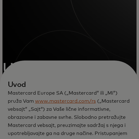
Uslovi korišćenja
Uvod
Mastercard Europe SA („Mastercard” ili „Mi”)
pruža Vam
www.mastercard.com/rs
(„Mastercard
vebsajt” „Sajt“) za Vaše lične informativne,
obrazovne i zabavne svrhe. Slobodno pretražujte
Mastercard vebsajt, preuzimajte sadržaj s njega i
upotrebljavajte ga na druge načine. Pristupanjem