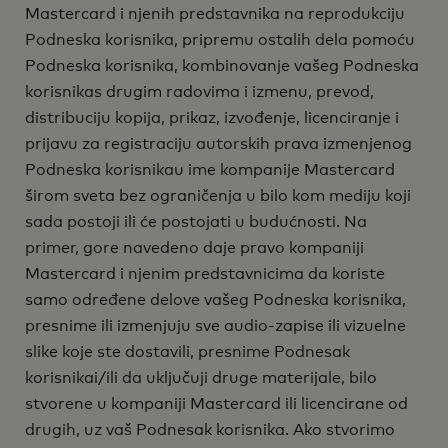
Mastercard i njenih predstavnika na reprodukciju
Podneska korisnika, pripremu ostalih dela pomoću
Podneska korisnika, kombinovanje vašeg Podneska
korisnikas drugim radovima i izmenu, prevod,
distribuciju kopija, prikaz, izvođenje, licenciranje i
prijavu za registraciju autorskih prava izmenjenog
Podneska korisnikau ime kompanije Mastercard
širom sveta bez ograničenja u bilo kom mediju koji
sada postoji ili će postojati u budućnosti. Na
primer, gore navedeno daje pravo kompaniji
Mastercard i njenim predstavnicima da koriste
samo određene delove vašeg Podneska korisnika,
presnime ili izmenjuju sve audio-zapise ili vizuelne
slike koje ste dostavili, presnime Podnesak
korisnikai/ili da uključuji druge materijale, bilo
stvorene u kompaniji Mastercard ili licencirane od
drugih, uz vaš Podnesak korisnika. Ako stvorimo