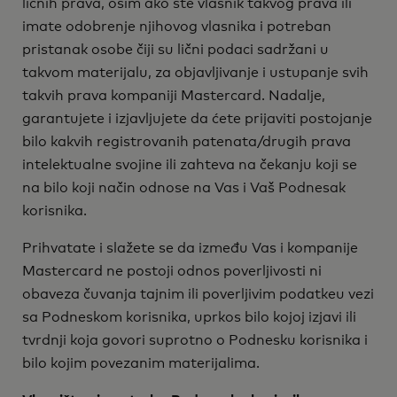
ličnih prava, osim ako ste vlasnik takvog prava ili
imate odobrenje njihovog vlasnika i potreban
pristanak osobe čiji su lični podaci sadržani u
takvom materijalu, za objavljivanje i ustupanje svih
takvih prava kompaniji Mastercard. Nadalje,
garantujete i izjavljujete da ćete prijaviti postojanje
bilo kakvih registrovanih patenata/drugih prava
intelektualne svojine ili zahteva na čekanju koji se
na bilo koji način odnose na Vas i Vaš Podnesak
korisnika.
Prihvatate i slažete se da između Vas i kompanije
Mastercard ne postoji odnos poverljivosti ni
obaveza čuvanja tajnim ili poverljivim podatkeu vezi
sa Podneskom korisnika, uprkos bilo kojoj izjavi ili
tvrdnji koja govori suprotno o Podnesku korisnika i
bilo kojim povezanim materijalima.