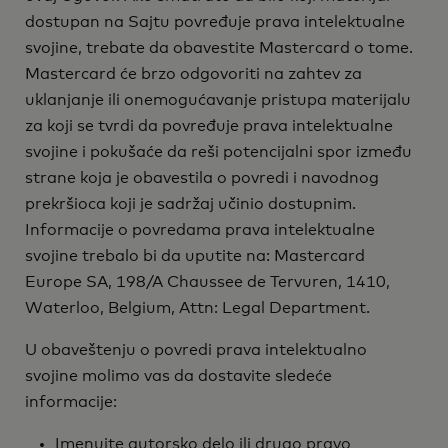
dostupan na Sajtu povređuje prava intelektualne
svojine, trebate da obavestite Mastercard o tome.
Mastercard će brzo odgovoriti na zahtev za
uklanjanje ili onemogućavanje pristupa materijalu
za koji se tvrdi da povređuje prava intelektualne
svojine i pokušaće da reši potencijalni spor između
strane koja je obavestila o povredi i navodnog
prekršioca koji je sadržaj učinio dostupnim.
Informacije o povredama prava intelektualne
svojine trebalo bi da uputite na: Mastercard
Europe SA, 198/A Chaussee de Tervuren, 1410,
Waterloo, Belgium, Attn: Legal Department.
U obaveštenju o povredi prava intelektualno
svojine molimo vas da dostavite sledeće
informacije:
Imenujte autorsko delo ili drugo pravo