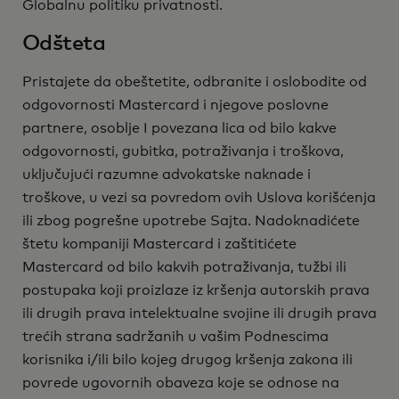
Globalnu politiku privatnosti.
Odšteta
Pristajete da obeštetite, odbranite i oslobodite od
odgovornosti Mastercard i njegove poslovne
partnere, osoblje I povezana lica od bilo kakve
odgovornosti, gubitka, potraživanja i troškova,
uključujući razumne advokatske naknade i
troškove, u vezi sa povredom ovih Uslova korišćenja
ili zbog pogrešne upotrebe Sajta. Nadoknadićete
štetu kompaniji Mastercard i zaštitićete
Mastercard od bilo kakvih potraživanja, tužbi ili
postupaka koji proizlaze iz kršenja autorskih prava
ili drugih prava intelektualne svojine ili drugih prava
trećih strana sadržanih u vašim Podnescima
korisnika i/ili bilo kojeg drugog kršenja zakona ili
povrede ugovornih obaveza koje se odnose na