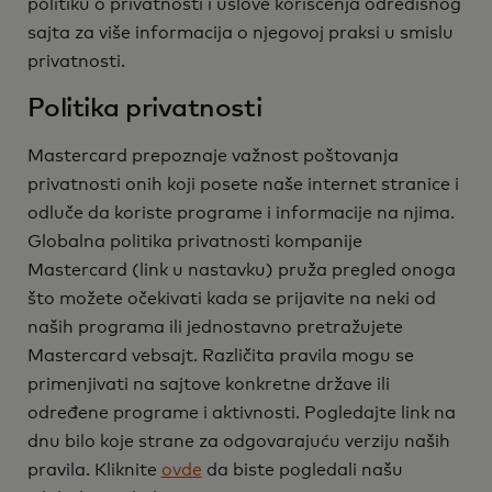
politiku o privatnosti i uslove korišćenja odredišnog
sajta za više informacija o njegovoj praksi u smislu
privatnosti.
Politika privatnosti
Mastercard prepoznaje važnost poštovanja
privatnosti onih koji posete naše internet stranice i
odluče da koriste programe i informacije na njima.
Globalna politika privatnosti kompanije
Mastercard (link u nastavku) pruža pregled onoga
što možete očekivati kada se prijavite na neki od
naših programa ili jednostavno pretražujete
Mastercard vebsajt. Različita pravila mogu se
primenjivati na sajtove konkretne države ili
određene programe i aktivnosti. Pogledajte link na
dnu bilo koje strane za odgovarajuću verziju naših
pravila. Kliknite
ovde
da biste pogledali našu