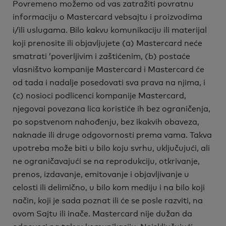
Povremeno možemo od vas zatražiti povratnu
informaciju o Mastercard vebsajtu i proizvodima
i/ili uslugama. Bilo kakvu komunikaciju ili materijal
koji prenosite ili objavljujete (a) Mastercard neće
smatrati ’poverljivim i zaštićenim, (b) postaće
vlasništvo kompanije Mastercard i Mastercard će
od tada i nadalje posedovati sva prava na njima, i
(c) nosioci podlicenci kompanije Mastercard,
njegovai povezana lica koristiće ih bez ograničenja,
po sopstvenom nahođenju, bez ikakvih obaveza,
naknade ili druge odgovornosti prema vama. Takva
upotreba može biti u bilo koju svrhu, uključujući, ali
ne ograničavajući se na reprodukciju, otkrivanje,
prenos, izdavanje, emitovanje i objavljivanje u
celosti ili delimično, u bilo kom mediju i na bilo koji
način, koji je sada poznat ili će se posle razviti, na
ovom Sajtu ili inače. Mastercard nije dužan da