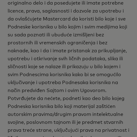
originalno delo i da posedujete ili imate potrebne
licence, prava, saglasnosti i dozvole za upotrebu i
da ovlašćujete Mastercard da koristi bilo koje i sve
Podneske korisnika u bilo kojim i svim medijima koji
su sada poznati ili ubuduće izmišljeni bez
prostornih ili vremenskih ograničenja i bez
naknade, kao i da i imate pristanak za prikupljanje,
upotrebu i otkrivanje svih ličnih podataka, slika ili
sličnosti koje se nalaze ili prikazuju u bilo kojem i
svim Podnescima korisnika kako bi se omogućilo
uključivanje i upotreba Podnesaka korisnika na
način predviđen Sajtom i ovim Ugovorom.
Potvrđujete da nećete, podneti kao deo bilo kojeg
Podneska korisnika bilo koji materijal zaštićen
autorskim pravima/drugim pravom intelektualne
svojine, poslovnom tajnom ili je predmet stvarnih
prava treće strane, uključujući prava na privatnost i