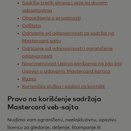
Sadržaj trećih strana i veze ka drugim
vebsajtovima
Obaveštenje o privatnosti
Odšteta
Odricanje od odgovornosti za sadržaj na
Mastercard sajtu
Odricanje od odgovornosti i ograničenje
odgovornosti
Neprimenjivost Uslova korišćenja na bilo koji
Ugovor o izdavanju Mastercard kartica
Razno
Korisnička služba i podaci za kontakt
Pravo na korišćenje sadržaja
Mastercard veb-sajta
Nudimo vam ograničenu, neekskluzivnu, opozivu
licencu za gledanje, deljenje, štampanje ili