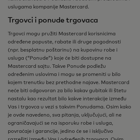
uslugama kompanije Mastercard.
Trgovci i ponude trgovaca
Trgovci mogu pružiti Mastercard korisnicima
određene popuste, rabate ili druge pogodnosti
(npr. besplatnu poštarinu) na kupovinu robe i
usluga (“Ponude”) koje će biti dostupne na
Mastercard sajtu. Takve Ponude podležu
određenim uslovima i mogu se promeniti u bilo
kojem trenutku bez prethodne najave. Mastercard
neće biti odgovoran za bilo kakav gubitak ili štetu
nastalu kao rezultat bilo kakve interakcije između
Vas i trgovca u vezi s takvim Ponudama. Osim kako
je ovde navedeno, sva pitanja, uključujući, ali ne
ograničavajući se na isporuku robe i usluga,
povraćaje i garancije, jedino će se i isključivo
razrešiti između Vas i određenih trgovaca. Ovim