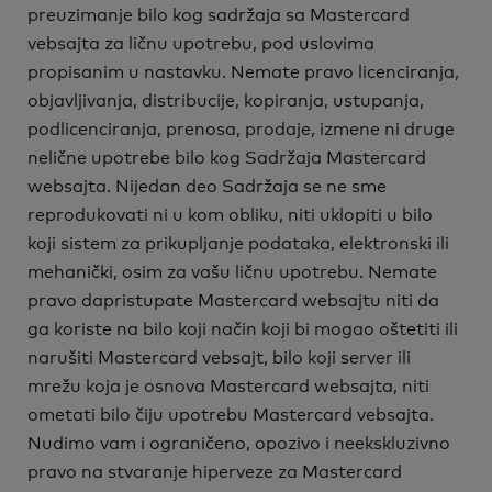
preuzimanje bilo kog sadržaja sa Mastercard
vebsajta za ličnu upotrebu, pod uslovima
propisanim u nastavku. Nemate pravo licenciranja,
objavljivanja, distribucije, kopiranja, ustupanja,
podlicenciranja, prenosa, prodaje, izmene ni druge
nelične upotrebe bilo kog Sadržaja Mastercard
websajta. Nijedan deo Sadržaja se ne sme
reprodukovati ni u kom obliku, niti uklopiti u bilo
koji sistem za prikupljanje podataka, elektronski ili
mehanički, osim za vašu ličnu upotrebu. Nemate
pravo dapristupate Mastercard websajtu niti da
ga koriste na bilo koji način koji bi mogao oštetiti ili
narušiti Mastercard vebsajt, bilo koji server ili
mrežu koja je osnova Mastercard websajta, niti
ometati bilo čiju upotrebu Mastercard vebsajta.
Nudimo vam i ograničeno, opozivo i neekskluzivno
pravo na stvaranje hiperveze za Mastercard