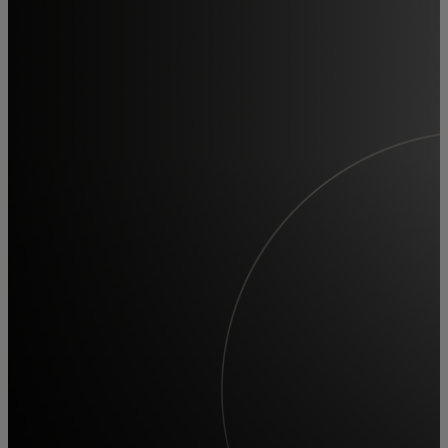
Za vas
Za biznis
Za svet
Za inovatore
Novosti i trendovi