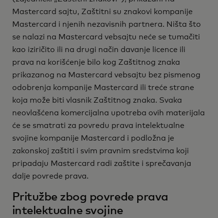
Mastercard sajtu, Zaštitni su znakovi kompanije
Mastercard i njenih nezavisnih partnera. Ništa što
se nalazi na Mastercard vebsajtu neće se tumačiti
kao iziričito ili na drugi način davanje licence ili
prava na korišćenje bilo kog Zaštitnog znaka
prikazanog na Mastercard vebsajtu bez pismenog
odobrenja kompanije Mastercard ili treće strane
koja može biti vlasnik Zaštitnog znaka. Svaka
neovlašćena komercijalna upotreba ovih materijala
će se smatrati za povredu prava intelektualne
svojine kompanije Mastercard i podložna je
zakonskoj zaštiti i svim pravnim sredstvima koji
pripadaju Mastercard radi zaštite i sprečavanja
dalje povrede prava.
Pritužbe zbog povrede prava
intelektualne svojine