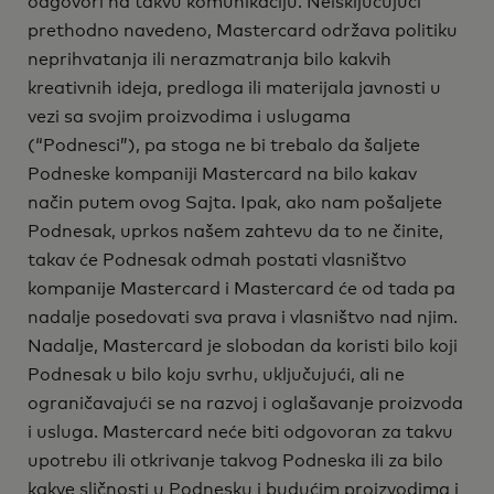
odgovori na takvu komunikaciju. Neisključujući
prethodno navedeno, Mastercard održava politiku
neprihvatanja ili nerazmatranja bilo kakvih
kreativnih ideja, predloga ili materijala javnosti u
vezi sa svojim proizvodima i uslugama
(“Podnesci”), pa stoga ne bi trebalo da šaljete
Podneske kompaniji Mastercard na bilo kakav
način putem ovog Sajta. Ipak, ako nam pošaljete
Podnesak, uprkos našem zahtevu da to ne činite,
takav će Podnesak odmah postati vlasništvo
kompanije Mastercard i Mastercard će od tada pa
nadalje posedovati sva prava i vlasništvo nad njim.
Nadalje, Mastercard je slobodan da koristi bilo koji
Podnesak u bilo koju svrhu, uključujući, ali ne
ograničavajući se na razvoj i oglašavanje proizvoda
i usluga. Mastercard neće biti odgovoran za takvu
upotrebu ili otkrivanje takvog Podneska ili za bilo
kakve sličnosti u Podnesku i budućim proizvodima i