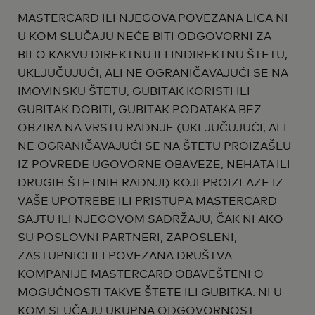
MASTERCARD ILI NJEGOVA POVEZANA LICA NI
U KOM SLUČAJU NEĆE BITI ODGOVORNI ZA
BILO KAKVU DIREKTNU ILI INDIREKTNU ŠTETU,
UKLJUČUJUĆI, ALI NE OGRANIČAVAJUĆI SE NA
IMOVINSKU ŠTETU, GUBITAK KORISTI ILI
GUBITAK DOBITI, GUBITAK PODATAKA BEZ
OBZIRA NA VRSTU RADNJE (UKLJUČUJUĆI, ALI
NE OGRANIČAVAJUĆI SE NA ŠTETU PROIZAŠLU
IZ POVREDE UGOVORNE OBAVEZE, NEHATA ILI
DRUGIH ŠTETNIH RADNJI) KOJI PROIZLAZE IZ
VAŠE UPOTREBE ILI PRISTUPA MASTERCARD
SAJTU ILI NJEGOVOM SADRŽAJU, ČAK NI AKO
SU POSLOVNI PARTNERI, ZAPOSLENI,
ZASTUPNICI ILI POVEZANA DRUŠTVA
KOMPANIJE MASTERCARD OBAVEŠTENI O
MOGUĆNOSTI TAKVE ŠTETE ILI GUBITKA. NI U
KOM SLUČAJU UKUPNA ODGOVORNOST