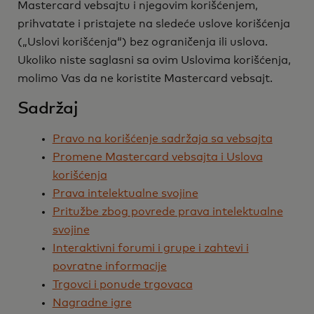
Mastercard vebsajtu i njegovim korišćenjem,
prihvatate i pristajete na sledeće uslove korišćenja
(„Uslovi korišćenja“) bez ograničenja ili uslova.
Ukoliko niste saglasni sa ovim Uslovima korišćenja,
molimo Vas da ne koristite Mastercard vebsajt.
Sadržaj
Pravo na korišćenje sadržaja sa vebsajta
Promene Mastercard vebsajta i Uslova
korišćenja
Prava intelektualne svojine
Pritužbe zbog povrede prava intelektualne
svojine
Interaktivni forumi i grupe i zahtevi i
povratne informacije
Trgovci i ponude trgovaca
Nagradne igre