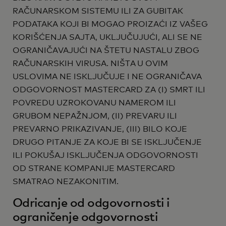
RAČUNARSKOM SISTEMU ILI ZA GUBITAK
PODATAKA KOJI BI MOGAO PROIZAĆI IZ VAŠEG
KORIŠĆENJA SAJTA, UKLJUČUJUĆI, ALI SE NE
OGRANIČAVAJUĆI NA ŠTETU NASTALU ZBOG
RAČUNARSKIH VIRUSA. NIŠTA U OVIM
USLOVIMA NE ISKLJUČUJE I NE OGRANIČAVA
ODGOVORNOST MASTERCARD ZA (I) SMRT ILI
POVREDU UZROKOVANU NAMEROM ILI
GRUBOM NEPAŽNJOM, (II) PREVARU ILI
PREVARNO PRIKAZIVANJE, (III) BILO KOJE
DRUGO PITANJE ZA KOJE BI SE ISKLJUČENJE
ILI POKUŠAJ ISKLJUČENJA ODGOVORNOSTI
OD STRANE KOMPANIJE MASTERCARD
SMATRAO NEZAKONITIM.
Odricanje od odgovornosti i
ograničenje odgovornosti