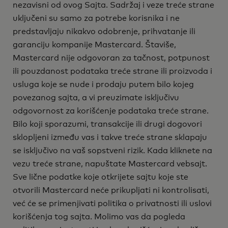
nezavisni od ovog Sajta. Sadržaj i veze treće strane
uključeni su samo za potrebe korisnika i ne
predstavljaju nikakvo odobrenje, prihvatanje ili
garanciju kompanije Mastercard. Štaviše,
Mastercard nije odgovoran za tačnost, potpunost
ili pouzdanost podataka treće strane ili proizvoda i
usluga koje se nude i prodaju putem bilo kojeg
povezanog sajta, a vi preuzimate isključivu
odgovornost za korišćenje podataka treće strane.
Bilo koji sporazumi, transakcije ili drugi dogovori
sklopljeni između vas i takve treće strane sklapaju
se isključivo na vaš sopstveni rizik. Kada kliknete na
vezu treće strane, napuštate Mastercard vebsajt.
Sve lične podatke koje otkrijete sajtu koje ste
otvorili Mastercard neće prikupljati ni kontrolisati,
već će se primenjivati politika o privatnosti ili uslovi
korišćenja tog sajta. Molimo vas da pogleda