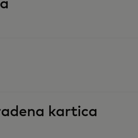
ta
kradena kartica