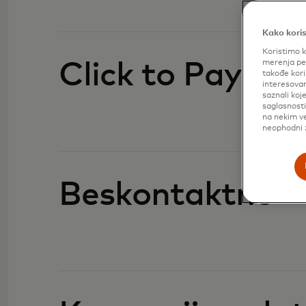
Kako koris
Koristimo k
merenja per
Click to Pay
takođe kori
interesovan
saznali koj
saglasnost
na nekim ve
neophodni z
Beskontaktno