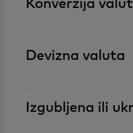
Konverzija valu
Devizna valuta
Izgubljena ili u