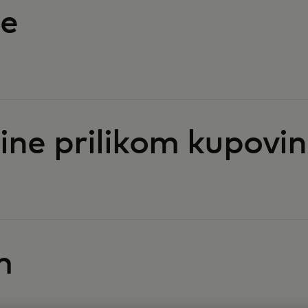
ce
ne prilikom kupovin
m