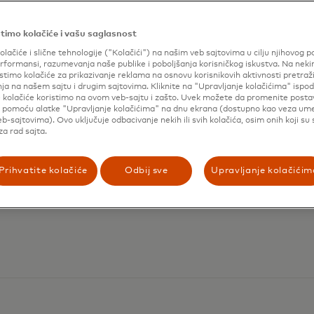
timo kolačiće i vašu saglasnost
olačiće i slične tehnologije ("Kolačići") na našim veb sajtovima u cilju njihovog p
formansi, razumevanja naše publike i poboljšanja korisničkog iskustva. Na nek
stimo kolačiće za prikazivanje reklama na osnovu korisnikovih aktivnosti pretraži
ja na našem sajtu i drugim sajtovima. Kliknite na "Upravljanje kolačićima" ispod
e kolačiće koristimo na ovom veb-sajtu i zašto. Uvek možete da promenite posta
i pomoću alatke "Upravljanje kolačićima" na dnu ekrana (dostupno kao veza u
b-sajtovima). Ovo uključuje odbacivanje nekih ili svih kolačića, osim onih koji su
a rad sajta.
Prihvatite kolačiće
Odbij sve
Upravljanje kolačićim