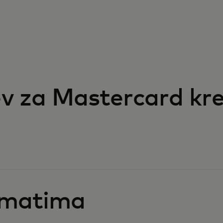
v za Mastercard kr
omatima