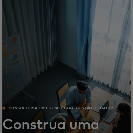
Para ti
Para empresas
Para o mundo
Para inovadores
Notícias e tendências
CONSULTORIA EM ESTRATÉGIA E GESTÃO DE DADOS
Construa uma