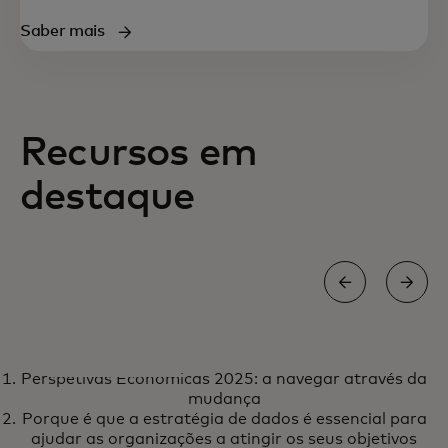
Saber mais
Recursos em
destaque
RELATÓRIO
Perspetivas Económicas 2025: a navegar através da
Perspetivas Económicas 2025: a
opens in a new tab
Saber mais
mudança
navegar através da mudança
Porque é que a estratégia de dados é essencial para
ajudar as organizações a atingir os seus objetivos