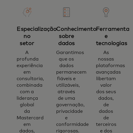
Especialização
Conhecimento
Ferramentas
no
sobre
e
setor
dados
tecnologias​
A
Garantimos
As
profunda
que os
nossas
experiência
dados
plataformas
em
permanecem
avançadas
consultoria,
fiáveis e
libertam
combinada
utilizáveis,
valor
com a
através
dos seus
liderança
de uma
dados,
global
governação,
de
da
privacidade
dados
Mastercard
e
de
em
conformidade
terceiros
dados,
rigorosas.
e dos