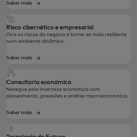
Saber mais
Risco cibernético e empresarial
Gira os riscos do negócio e torne-se mais resiliente
num ambiente dinâmico.
Saber mais
Consultoria económica
Navegue pela incerteza económica com
planeamento, previsões e análise macroeconómica.
Saber mais
Apoio integral em estratégia, dados,
tecnologia e experiência do cliente —
concebido para acelerar o crescimento e a