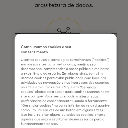
arquitetura de dados.
Damos ênfase a uma utilização
responsável e inovadora dos dados —
tornando-os uma fonte fiável para uma
tomada de decisões eficaz e para o
crescimento.
Como usamos cookies e seu
consentimento
Usamos cookies e tecnologias semelhantes (“cookies”)
Crie bases sólidas de gestão de
em nossos sites para melhorá-los, medir o seu
dados
desempenho, compreender o nosso público e melhorar
a experiência do usuário. Em alguns sites, também
usamos cookies para exibir publicidade com base nas
Elimine silos, assegure a
atividades de navegação e nos interesses dos usuários
no site e em outros sites. Clique em “Gerenciar
consistência e possibilite insights
cookies” abaixo para saber quais cookies usamos neste
site e por quê. Você sempre poderá alterar suas
que sustentem decisões mais
preferências de consentimento usando a ferramenta
inteligentes.
“Gerenciar cookies” na parte inferior da tela (disponível
como um link em vez de um botão em alguns sites).
Isso inclui rejeitar alguns ou todos os cookies, exceto
aqueles que sejam estritamente necessários para o
funcionamento do site.