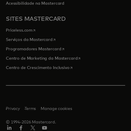
Acessibilidade na Mastercard
SITES MASTERCARD
opens in a new tab
Priceless.com
opens in a new tab
Serviços da Mastercard
opens in a new tab
Programadores Mastercard
opens in a new tab
Centro de Marketing da Mastercard
opens in a new tab
Centro de Crescimento Inclusivo
Privacy
Terms
Manage cookies
© 1994-2026 Mastercard.