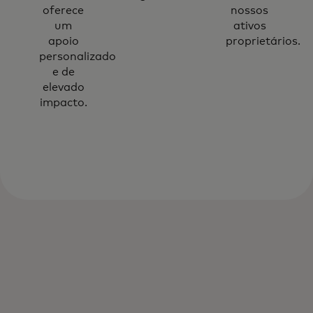
oferece
nossos
um
ativos
apoio
proprietários.
personalizado
e de
elevado
impacto.
Ajudamos as organizações a utilizar
dados para resolver desafios de
qualidade, fragmentação, sistemas
desatualizados e vias de valor pouco
claras.