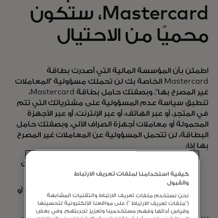
Mastercard، ستكون
محميًا من الاحتيال
اطمئن بأن المؤسسة المالية التي أصدرت بطاقة
Mastercard الخاصة بك لن تحملك مسؤولية "المعاملات
غير المصرح بها". وبصفتك حامل بطاقة Mastercard،
تنطبق سياسة عدم المسؤولية على مشترياتك التي تتم
في المتجر، أو عبر الهاتف، أو عبر الإنترنت، أو عبر الأجهزة
المحمولة أو معاملات أجهزة الصراف الآلي. وبصفتك حامل
البطاقة، لن تتحمل المسؤولية عن المعاملات غير المصرح
بها إذا:
لقد استخدمت عناية معقولة في حماية بطاقتك
كيفية استخدامنا لملفات تعريف الارتباط
من الفقدان أو السرقة؛ و
والقبول
أبلغت مؤسستك المالية على الفور عن أي خسارة أو
نحن نستخدم ملفات تعريف الارتباط والتقنيات المشابهة
سرقة.
("ملفات تعريف الارتباط ") على مواقعنا الإلكترونية لتحسينها
وقياس أدائها وفهم مستخدمينا وتعزيز تجربتهم. وفي بعض