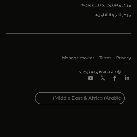
opens in a new tab
مركز ماستركارد للتسويق
opens in a new tab
مركز النمو الشامل
Manage cookies
Terms
Privacy
© 1994-2026 ماستركارد.
Linkedin
فيس
تويتر/
يوتيوب
بوك
إكس
Select
a
country