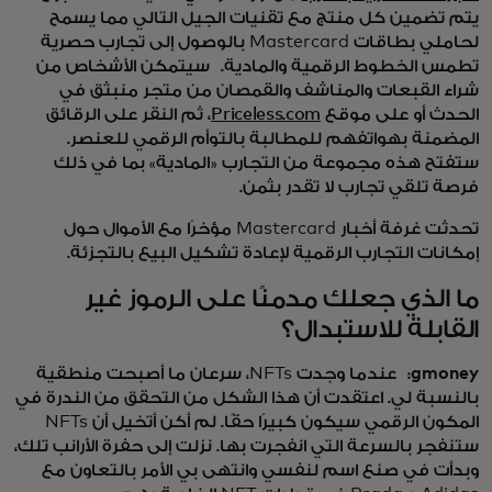
يتم تضمين كل منتج مع تقنيات الجيل التالي مما يسمح
لحاملي بطاقات Mastercard بالوصول إلى تجارب حصرية
تطمس الخطوط الرقمية والمادية. سيتمكن الأشخاص من
شراء القبعات والمناشف والقمصان من متجر منبثق في
الحدث أو على موقع
Priceless.com
، ثم النقر على الرقائق
المضمنة بهواتفهم للمطالبة بالتوأم الرقمي للعنصر.
ستفتح هذه مجموعة من التجارب «المادية» بما في ذلك
فرصة تلقي تجارب لا تقدر بثمن.
تحدثت غرفة أخبار Mastercard مؤخرًا مع الأموال حول
إمكانات التجارب الرقمية لإعادة تشكيل البيع بالتجزئة.
ما الذي جعلك مدمنًا على الرموز غير
القابلة للاستبدال؟
gmoney:
عندما وجدت NFTs، سرعان ما أصبحت منطقية
بالنسبة لي. اعتقدت أن هذا الشكل من التحقق من الندرة في
المكون الرقمي سيكون كبيرًا حقًا. لم أكن أتخيل أن NFTs
ستنفجر بالسرعة التي انفجرت بها. نزلت إلى حفرة الأرانب تلك،
وبدأت في صنع اسم لنفسي وانتهى بي الأمر بالتعاون مع