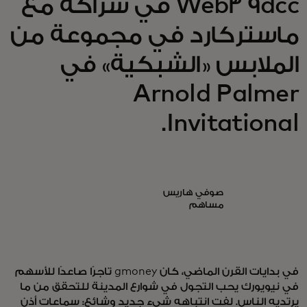
Web3 9dcc في شراكة مع
ماستركارد في مجموعة من
الملابس «الشبكية» في
Arnold Palmer
Invitational.
صوفي هاريس
مساهم
في بدايات القرن الماضي، كان gmoney تاجرًا صاعدًا للأسهم
في نيويورك يحب التجول في شوارع المدينة للتحقق من ما
يرتديه الناس. لفت انتباهه شيء جديد وشائع: سماعات أذن