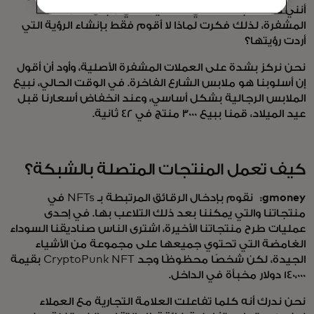
أنني كنت ناجحًا، لكنني كنت أيضًا في مجال العملات
المشفرة، لذلك فكرت لماذا لا أقوم فقط بإنشاء الرؤية التي
أردت رؤيتها؟
نحن نركز بشدة على العملات المشفرة الأصلية، وأود أن أقول
إن أسلوبنا هو ملابس الشارع الفاخرة. في الوقت الحالي، نبيع
الملابس الرجالية بشكل أساسي، وعند انخفاض أسعارنا قبل
عيد الميلاد، قمنا ببيع 3000 منتج في 42 ثانية.
كيف تعمل المنتجات المتصلة بالشبكة؟
gmoney:
نقوم بإدخال الرقائق المرتبطة بـ NFTs في
منتجاتنا والتي يمكننا بعد ذلك التلاعب بها. في إحدى
عمليات طرح منتجاتنا الأخيرة، اشترى الناس صناديقنا السوداء
الغامضة التي تحتوي جميعها على مجموعة من الأشياء
الجيدة، لكن شخصًا محظوظًا وجد CryptoPunk NFT بقيمة
140،000 دولار مخبأة في الداخل.
نحن ندرك أنه كلما تفاعلت العلامة التجارية مع العملاء