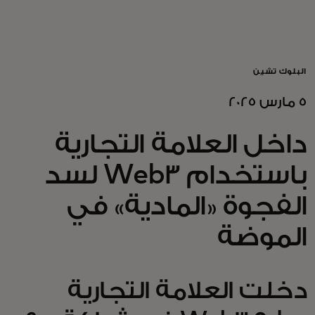
للأفراد
للأعمال
البلوك تشين
5 مارس 2025
للمجتمع
داخل العلامة التجارية
للمبتكرين
باستخدام Web3 لسد
الفجوة «المادية» في
الأخبار و التوجهات
الموضة
دخلت العلامة التجارية