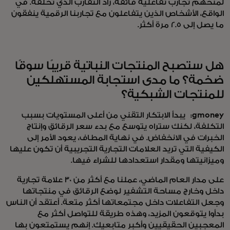
لمنحهم تجارب تفاعلية فائقة، زاد التقارب الذي تخلقه. في
الواقع، الأشخاص الذين يتفاعلون مع تجاربنا الرقمية ينفقون
ما يصل إلى 2.5 مرة أكثر.
هل ستصبح المنتجات النباتية قريبًا سوقًا
ضخمة؟ ما مدى استجابة المستهلكين
للمنتجات الشبكية؟
gmoney:
يبدأ الابتكار التقني من أعلى المستويات بسبب
التكلفة، لكنك ستراه يتوسع مع بدء سعر الرقائق وإنتاج
الخبرات في الانخفاض. في نهاية المطاف، يعود الأمر إلى
الكيفية التي تريد العلامات التجارية التجريبية أن تكون عليها
وميزانيتها ومقدار استعدادها للشراء فيها.
على مدار العام الماضي، عملنا مع أكثر من 30 علامة تجارية
داخل وخارج مساحة التشفير لوضع الرقائق في منتجاتها
وجعل التفاعلات داخل مجتمعاتها أكثر متعة. أعتقد أن الناس
بدأوا يتوقعون المزيد، وهذه طريقة للتواصل أكثر مع
المعجبين الحقيقيين وأكبر متابعيك. إنهم يستمتعون بها