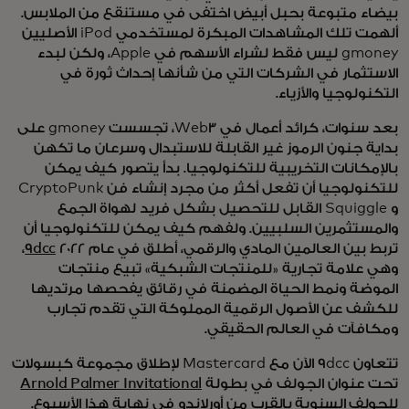
بيضاء متبوعة بحبل أبيض اختفى في مستنقع من الملابس.
ألهمت تلك المشاهدات المبكرة لمستخدمي iPod الأصليين
gmoney ليس فقط لشراء الأسهم في Apple، ولكن لبدء
الاستثمار في الشركات التي من شأنها إحداث ثورة في
التكنولوجيا والأزياء.
بعد سنوات، كرائد أعمال في Web3، تجسست gmoney على
بداية جنون الرموز غير القابلة للاستبدال وسرعان ما تكهن
بالإمكانات التخريبية للتكنولوجيا. بدأ يتصور كيف يمكن
للتكنولوجيا أن تفعل أكثر من مجرد إنشاء فن CryptoPunk
و Squiggle القابل للتحصيل بشكل فريد لهواة الجمع
والمستثمرين السلبيين. ولفهم كيف يمكن للتكنولوجيا أن
تربط بين العالمين المادي والرقمي، أطلق في عام 2022
9dcc
،
وهي علامة تجارية «للمنتجات الشبكية» تبيع منتجات
الموضة ونمط الحياة المضمنة في رقائق يفحصها مرتديها
للكشف عن الأصول الرقمية المملوكة التي تقدم تجارب
ومكافآت في العالم الحقيقي.
تتعاون 9dcc الآن مع Mastercard لإطلاق مجموعة كبسولات
تحت عنوان الجولف في بطولة
Arnold Palmer Invitational
للجولف السنوية بالقرب
من أورلاندو في نهاية هذا الأسبوع.