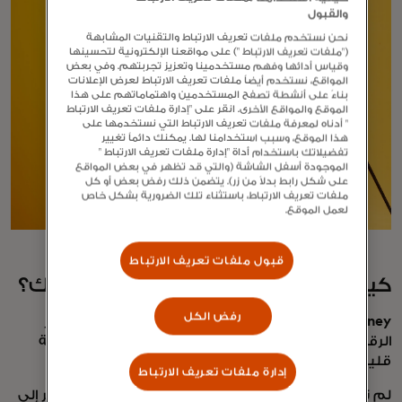
والقبول
نحن نستخدم ملفات تعريف الارتباط والتقنيات المشابهة
("ملفات تعريف الارتباط ") على مواقعنا الإلكترونية لتحسينها
وقياس أدائها وفهم مستخدمينا وتعزيز تجربتهم. وفي بعض
المواقع، نستخدم أيضاً ملفات تعريف الارتباط لعرض الإعلانات
بناءً على أنشطة تصفح المستخدمين واهتماماتهم على هذا
الموقع والمواقع الأخرى. انقر على "إدارة ملفات تعريف الارتباط
" أدناه لمعرفة ملفات تعريف الارتباط التي نستخدمها على
هذا الموقع، وسبب استخدامنا لها. يمكنك دائماً تغيير
تفضيلاتك باستخدام أداة "إدارة ملفات تعريف الارتباط "
الموجودة أسفل الشاشة (والتي قد تظهر في بعض المواقع
على شكل رابط بدلاً من زر). يتضمن ذلك رفض بعض أو كل
ملفات تعريف الارتباط، باستثناء تلك الضرورية بشكل خاص
لعمل الموقع.
قبول ملفات تعريف الارتباط
كيف تطورت علامة أزياء 9dcc الخاصة بك؟
رفض الكل
gmoney:
أردت بناء شيء يربط العالم الحقيقي بالمنظور
الرقمي. لطالما اهتممت بدورات الموضة وفهمت الصناعة
قليلاً من جانب الاستثمار.
إدارة ملفات تعريف الارتباط
لم تكن لدى أي من العلامات التجارية الجمالية التي تشير إلى