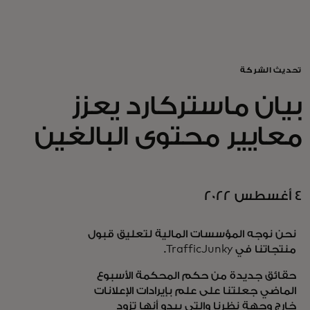
للأفراد
للأعمال
تحديث الشركة
بيان ماستركارد يعزز
للمجتمع
معايير محتوى البالغين
للمبتكرين
4 أغسطس 2022
الأخبار و التوجهات
نحن نوجه المؤسسات المالية لتعليق قبول
منتجاتنا في TrafficJunky.
حقائق جديدة من حكم المحكمة الأسبوع
الماضي جعلتنا على علم بإيرادات الإعلانات
خارج وجهة نظرنا والتي يبدو أنها تزود