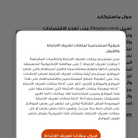
حول ماستركارد
تعمل Mastercard على تعزيز الاقتصادات
وتمكين الأشخاص في أكثر من 200 دولة
وإقليم حول العالم. جنبًا إلى جنب مع عملائنا،
كيفية استخدامنا لملفات تعريف الارتباط
نبني اقتصادًا مرنًا حيث يمكن للجميع الازدهار.
والقبول
نحن ندعم مجموعة واسعة من خيارات
نحن نستخدم ملفات تعريف الارتباط والتقنيات المشابهة
المدفوعات الرقمية، مما يجعل المعاملات
("ملفات تعريف الارتباط ") على مواقعنا الإلكترونية لتحسينها
آمنة وبسيطة وذكية ويمكن الوصول إليها.
وقياس أدائها وفهم مستخدمينا وتعزيز تجربتهم. وفي بعض
المواقع، نستخدم أيضاً ملفات تعريف الارتباط لعرض الإعلانات
تجتمع التكنولوجيا والابتكار والشراكات
بناءً على أنشطة تصفح المستخدمين واهتماماتهم على هذا
والشبكات الخاصة بنا لتقديم مجموعة فريدة
الموقع والمواقع الأخرى. انقر على "إدارة ملفات تعريف الارتباط
" أدناه لمعرفة ملفات تعريف الارتباط التي نستخدمها على
من المنتجات والخدمات التي تساعد الناس
هذا الموقع، وسبب استخدامنا لها. يمكنك دائماً تغيير
والشركات والحكومات على تحقيق أكبر
تفضيلاتك باستخدام أداة "إدارة ملفات تعريف الارتباط "
إمكاناتهم.
الموجودة أسفل الشاشة (والتي قد تظهر في بعض المواقع
على شكل رابط بدلاً من زر). يتضمن ذلك رفض بعض أو كل
ملفات تعريف الارتباط، باستثناء تلك الضرورية بشكل خاص
www.mastercard.com
لعمل الموقع.
قبول ملفات تعريف الارتباط