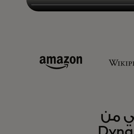
لي من
ستخدام Dynamic