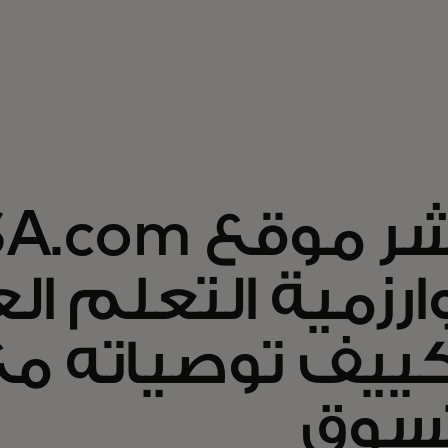
ينشر موقع 
رزمية التعلم ال
كييف توصياته م
سوق