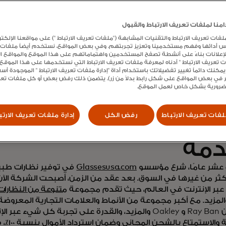
Yield لتعميق علاقات الع
نا لملفات تعريف الارتباط والقبول
ت تعريف الارتباط والتقنيات المشابهة ("ملفات تعريف الارتباط ") على مواقعنا الإلكتر
ادة المبيعات
س أدائها وفهم مستخدمينا وتعزيز تجربتهم. وفي بعض المواقع، نستخدم أيضاً ملفات
الإعلانات بناءً على أنشطة تصفح المستخدمين واهتماماتهم على هذا الموقع والمواقع الأ
ات تعريف الارتباط " أدناه لمعرفة ملفات تعريف الارتباط التي نستخدمها على هذا الموق
يمكنك دائماً تغيير تفضيلاتك باستخدام أداة "إدارة ملفات تعريف الارتباط " الموجودة أ
 في بعض المواقع على شكل رابط بدلاً من زر). يتضمن ذلك رفض بعض أو كل ملفات تعريف
لضرورية بشكل خاص لعمل الموقع.
فات تعريف الارتباط
رفض الكل
إدارة ملفات تعريف الارتب
مة
 عشر عامًا، شرع مؤسسو
Glassesusa.com
في توفير نظارات طبي
ر من غيرها في السوق. بعد عقد من الزمن، أصبحت الشركة الآن أ
 عبر الإنترنت في العالم، حيث تقدم مجموعة
متنوعة من النظارا
لمزيد. مع أكبر مجموعة من الأنماط والعلامات التجارية المعروضة ع
عروض من Ray Ban و Oakley والمزيد، والقدرة على تجربة كل شيء
الافتراضية والاس