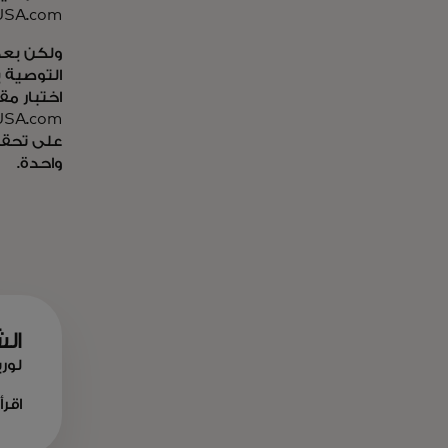
GlassesUSA.com هو متجرك الوحيد 
ولكن بعد 
التوصية ب
اختبار مق
esUSA.com
على تحقي
واحدة.
الش
لور
اقرأ