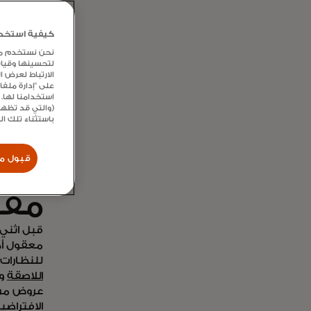
كيفية استخدام
نحن نستخدم ملفا
وزي
لتحسينها وقيا
الارتباط لعرض 
على "إدارة ملف
استخدامنا لها. 
(والتي قد تظهر
باستثناء تلك ا
قبول مل
مقد
قبل اثني
معقول أكث
للنظارات
اللاصقة
وا