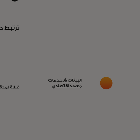
ترتبط د
البيانات &.
خدمات
معهد اقتصادي
قراءة لمدة 3 دقائق · 024