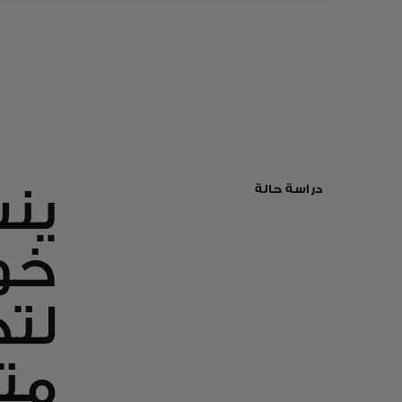
دراسة حالة
خوا
لت
مت