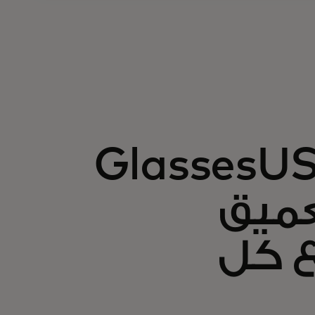
GlassesUSA.com
عميق
ع كل