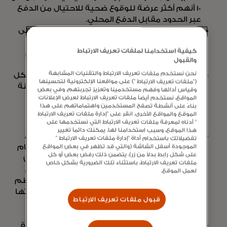
10 أنهم أكثر عرضة للوقوع ضحية للاحتيال من الدفع
عبر الحدود مقابل الدفع المحلي.
تؤدي المدفوعات المتأخرة أو الفاشلة عبر الحدود إلى
تأثير سلبي فوري وطويل الأجل على رفاهية
كيفية استخدامنا لملفات تعريف الارتباط
المستهلكين. 76% لم يتمكنوا من إعالة أنفسهم
والقبول
بطريقة ما نتيجة الدفع المتأخر/الفاشل.
نحن نستخدم ملفات تعريف الارتباط والتقنيات المشابهة
أصبحت الشركات الصغيرة والمتوسطة عالمية بشكل
("ملفات تعريف الارتباط ") على مواقعنا الإلكترونية لتحسينها
متزايد، مما يعزز الحاجة إلى حلول دفع سريعة وآمنة
وقياس أدائها وفهم مستخدمينا وتعزيز تجربتهم. وفي بعض
عبر الحدود.
المواقع، نستخدم أيضاً ملفات تعريف الارتباط لعرض الإعلانات
بناءً على أنشطة تصفح المستخدمين واهتماماتهم على هذا
الموقع والمواقع الأخرى. انقر على "إدارة ملفات تعريف الارتباط
" أدناه لمعرفة ملفات تعريف الارتباط التي نستخدمها على
هذا الموقع، وسبب استخدامنا لها. يمكنك دائماً تغيير
تقوم 50٪ من الشركات الصغيرة والمتوسطة بإجراء
تفضيلاتك باستخدام أداة "إدارة ملفات تعريف الارتباط "
المزيد من الأعمال على المستوى الدولي مقارنة بعام
الموجودة أسفل الشاشة (والتي قد تظهر في بعض المواقع
على شكل رابط بدلاً من زر). يتضمن ذلك رفض بعض أو كل
2021. ونتيجة لذلك، يعتزم 65% الاستعانة بمزيد من
ملفات تعريف الارتباط، باستثناء تلك الضرورية بشكل خاص
الموردين والشركاء والعاملين على مستوى العالم
لعمل الموقع.
لجعل العمليات التجارية أكثر قوة. كما تعمل معظم
الشركات الصغيرة والمتوسطة على زيادة استثماراتها
قبول ملفات تعريف الارتباط
في التقنيات الرقمية للبقاء والنمو في الظروف
الاقتصادية المتغيرة.
يظل أمان البيانات مطلبًا رئيسيًا للشركات الصغيرة