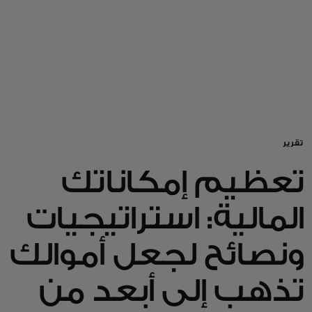
للأفراد
للأعمال
للمجتمع
تقرير
للمبتكرين
تعظيم إمكاناتك
الأخبار و التوجهات
المالية: استراتيجيات
ونصائح لجعل أموالك
تذهب إلى أبعد من