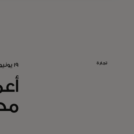
تجارة
19 يونيو 2024
أع
محر