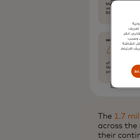
ونية
 تعريف
خرى. انقر
ع، وسبب
سفل الشاشة
 الارتباط،
اط