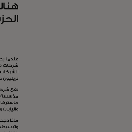
هناك
الحزن
عندما يصب
شركات في
تريليون دو
تقع شركا
مؤسسة كب
ماستركار
واليابان 
ماذا وجد
وتبسيطها