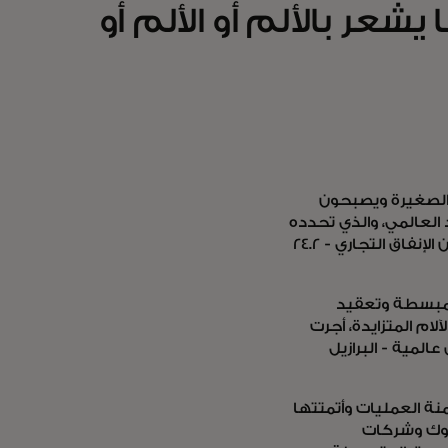
عر بالألم أو الألم أو
 الصغيرة ويصبحون
العالمي، والذي تحدده
الشركات التي يتراوح عدد موظفيها بين 50 و 250 موظفًا، مسؤول عن 21٪ من الإنفاق التجاري - 24.2
 مبسطة وتعقيد
م المتزايدة، أجرت
لمية - البرازيل
ة العمليات وأتمتتها
نوك وشركات