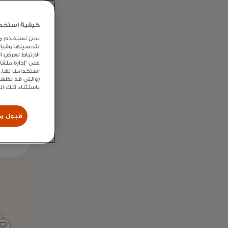
كيفية استخدام
نحن نستخدم ملفا
لتحسينها وقيا
الارتباط لعرض 
على "إدارة ملف
استخدامنا لها. 
(والتي قد تظهر
باستثناء تلك ا
قبول مل