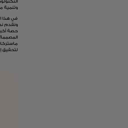
التكنولو
وتنمية م
في هذا ا
ونقدم نصا
حصة أكبر 
المصممة خ
ماستركار
لتحقيق إم