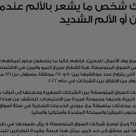
 شخص ما يشعر بالألم عندما يش
 أو الألم الشديد
ح رواد الأعمال ناجحين، فإنهم غالبًا ما يتخطون جذور أعمالهم
 السوق المتوسطة. هذا القطاع سريع النمو والمرن في الاقتصاد 
لار من الإنفاق بين الشركات في عام 2022.
ت السوق المتوسطة بين الشركات الصغيرة وحاجتها إلى أدوات
يرة، ولديها مجموعة فريدة من الاحتياجات. للكشف عن هذه الآلا
د محادثات متعمقة مع مزودي الخدمات التجارية في ستة أسواق عا
وجنوب إفريقيا والمملكة المتحدة وأستراليا وألمانيا.
نا؟ ومع توسع شركات السوق المتوسطة، لا يزال طموحها في رقمن
 غير محقق إلى حد كبير. يمثل هذا فرصة مفيدة للطرفين للب