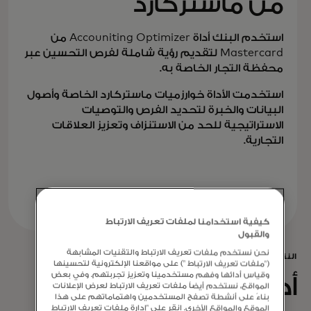
من ماستركارد
استخدم البنك أداة Accouniting Optimizer من
Mastercard لتقديم رؤية شاملة لفرص التحسين عبر
محفظة التجار الخاصة به.
استخدمت الأداة خوارزميات ماستركارد الخاصة وأصول
البيانات والخبرة لتحديد الفرص والتوصيات
الاستراتيجية للحد من الاستنزاف وتعزيز العلاقات
التجارية.
كيفية استخدامنا لملفات تعريف الارتباط
والقبول
نحن نستخدم ملفات تعريف الارتباط والتقنيات المشابهة
النتائج
("ملفات تعريف الارتباط ") على مواقعنا الإلكترونية لتحسينها
وقياس أدائها وفهم مستخدمينا وتعزيز تجربتهم. وفي بعض
أدى الاستحواذ على
المواقع، نستخدم أيضاً ملفات تعريف الارتباط لعرض الإعلانات
بناءً على أنشطة تصفح المستخدمين واهتماماتهم على هذا
الموقع والمواقع الأخرى. انقر على "إدارة ملفات تعريف الارتباط