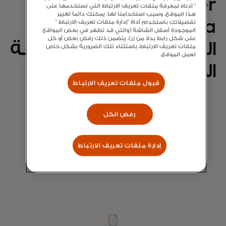
Optimizer إلى تزويد
" أدناه لمعرفة ملفات تعريف الارتباط التي نستخدمها على
هذا الموقع، وسبب استخدامنا لها. يمكنك دائماً تغيير
AIK Banka بالرؤى
تفضيلاتك باستخدام أداة "إدارة ملفات تعريف الارتباط "
الموجودة أسفل الشاشة (والتي قد تظهر في بعض المواقع
على شكل رابط بدلاً من زر). يتضمن ذلك رفض بعض أو كل
اللازمة لتحسين محفظة
ملفات تعريف الارتباط، باستثناء تلك الضرورية بشكل خاص
لعمل الموقع.
الاستحواذ الخاصة به.
قبول ملفات تعريف الارتباط
رفض الكل
حددت ماستركارد مجموعات التجار ذات الأولوية
إدارة ملفات تعريف الارتباط
وقدمت توصيات استراتيجية تكتيكية لـ «الفوز
السريع» لتعزيز المحفظة.