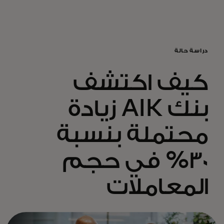
للأفراد
للأعمال
دراسة حالة
كيف اكتشف
للمجتمع
بنك AIK زيادة
للمبتكرين
محتملة بنسبة
الأخبار و التوجهات
30% في حجم
المعاملات