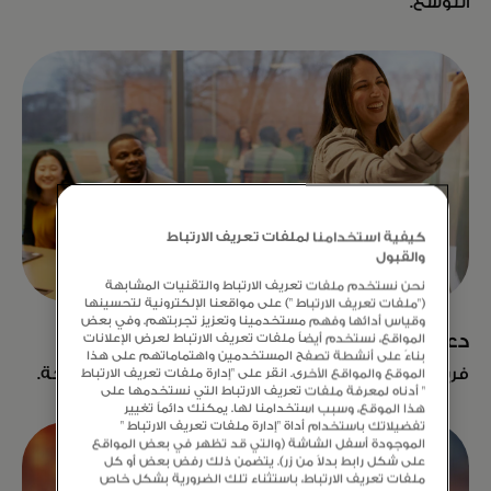
التوسع.
كيفية استخدامنا لملفات تعريف الارتباط
والقبول
نحن نستخدم ملفات تعريف الارتباط والتقنيات المشابهة
("ملفات تعريف الارتباط ") على مواقعنا الإلكترونية لتحسينها
وقياس أدائها وفهم مستخدمينا وتعزيز تجربتهم. وفي بعض
دعم مخصص
المواقع، نستخدم أيضاً ملفات تعريف الارتباط لعرض الإعلانات
بناءً على أنشطة تصفح المستخدمين واهتماماتهم على هذا
فريقنا ملتزم بإنشاء مسار عمل فريد وملائم لكل شركة.
الموقع والمواقع الأخرى. انقر على "إدارة ملفات تعريف الارتباط
" أدناه لمعرفة ملفات تعريف الارتباط التي نستخدمها على
هذا الموقع، وسبب استخدامنا لها. يمكنك دائماً تغيير
تفضيلاتك باستخدام أداة "إدارة ملفات تعريف الارتباط "
الموجودة أسفل الشاشة (والتي قد تظهر في بعض المواقع
على شكل رابط بدلاً من زر). يتضمن ذلك رفض بعض أو كل
ملفات تعريف الارتباط، باستثناء تلك الضرورية بشكل خاص