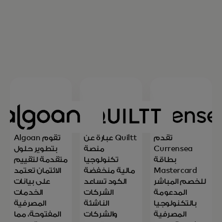
تقدم
Quiltt عبارة عن
تقوم Algoan
Currensea
منصة
بتطوير حلول
بطاقة
تكنولوجيا
متقدمة لتقييم
Mastercard
مالية منخفضة
الائتمان تعتمد
للخصم المباشر
الكود تساعد
على بيانات
المدعومة
الشركات
الخدمات
بالتكنولوجيا
الناشئة
المصرفية
المصرفية
والشركات
المفتوحة، مما