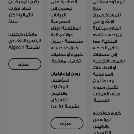
المفتوحة، والتي
الصغيرة على
يتيح للمقرضين
تتيح
الوصول إلى
اتخاذ قرارات
للمستخدمين
البيانات
ائتمانية أكثر
الإنفاق في
المصرفية
عدلاً.
الخارج مباشرة
المفتوحة وبناء
مايكل ديجيت
من حساباتهم
أدوات مالية
الرئيس التنفيذي
البنكية، مما
مخصصة - بدون
لشركة Algoan
يلغي الحاجة
فرق هندسية
إلى حسابات
كبيرة أو عمليات
العملات الأجنبية
تكامل معقدة.
تعرّف
أو البطاقات
على
روبن إيزمايليان
المدفوعة
 a new tab
المؤسس
المزيد
مسبقًا مع
المشارك
تقليل رسوم
والرئيس
صرف العملات
التنفيذي
الأجنبية.
لشركة Quiltt
كريج جولدينج
المؤسس
تعرّف
والرئيس
على
التنفيذي