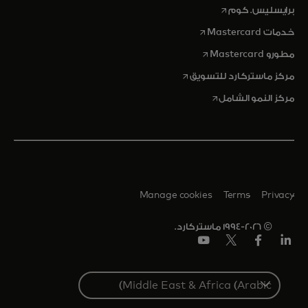
opens in a new tab
برايسليس. كوم
opens in a new tab
خدمات Mastercard
opens in a new tab
مطورو Mastercard
opens in a new tab
مركز ماستركارد للتسويق
opens in a new tab
مركز النمو الشامل
Manage cookies
Terms
Privacy
© 1994-2026 ماستركارد.
Linkedin
فيس
تويتر/
يوتيوب
بوك
إكس
Select
a
country