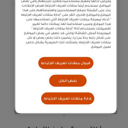
وقياس أدائها وفهم مستخدمينا وتعزيز تجربتهم. وفي بعض
الشراكات مع مديري البرامج ورعاة BIN، لمساعدتك
المواقع، نستخدم أيضاً ملفات تعريف الارتباط لعرض الإعلانات
في إطلاق برنامج البطاقة الذي ترغب فيه.
بناءً على أنشطة تصفح المستخدمين واهتماماتهم على هذا
الموقع والمواقع الأخرى. انقر على "إدارة ملفات تعريف الارتباط
" أدناه لمعرفة ملفات تعريف الارتباط التي نستخدمها على
هذا الموقع، وسبب استخدامنا لها. يمكنك دائماً تغيير
تفضيلاتك باستخدام أداة "إدارة ملفات تعريف الارتباط "
الموجودة أسفل الشاشة (والتي قد تظهر في بعض المواقع
على شكل رابط بدلاً من زر). يتضمن ذلك رفض بعض أو كل
ملفات تعريف الارتباط، باستثناء تلك الضرورية بشكل خاص
لعمل الموقع.
تصميم البطاقة
قبول ملفات تعريف الارتباط
لدينا خدمات تصميم بطاقات متخصصة
لمساعدتك في اختيار المظهر المناسب لعملائك.
رفض الكل
إدارة ملفات تعريف الارتباط