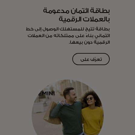
بطاقة ائتمان مدعومة
بالعملات الرقمية
بطاقة تتيح للمستهلك الوصول إلى خط
ائتماني بناءً على ممتلكاته من العملات
الرقمية دون بيعها.
تعرّف على
opens in a new tab
المزيد