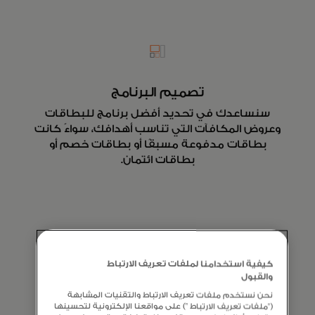
تصميم البرنامج
سنساعدك في تحديد أفضل برنامج للبطاقات
وعروض المكافآت التي تناسب أهدافك، سواءً كانت
بطاقات مدفوعة مسبقًا أو بطاقات خصم أو
بطاقات ائتمان.
كيفية استخدامنا لملفات تعريف الارتباط
والقبول
دعم الشركاء والإطلاق
نحن نستخدم ملفات تعريف الارتباط والتقنيات المشابهة
("ملفات تعريف الارتباط ") على مواقعنا الإلكترونية لتحسينها
نحن نقدم خدمات إدارة البطاقات، بما في ذلك