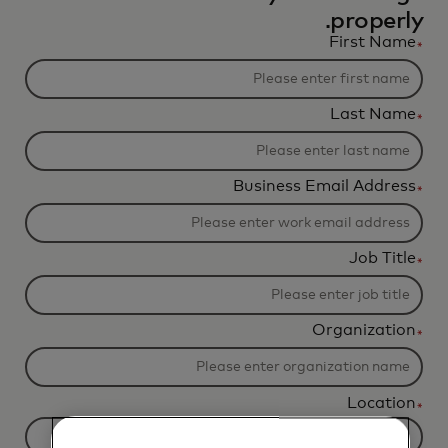
properly.
First Name
*
Last Name
*
Business Email Address
*
Job Title
*
Organization
*
Location
*