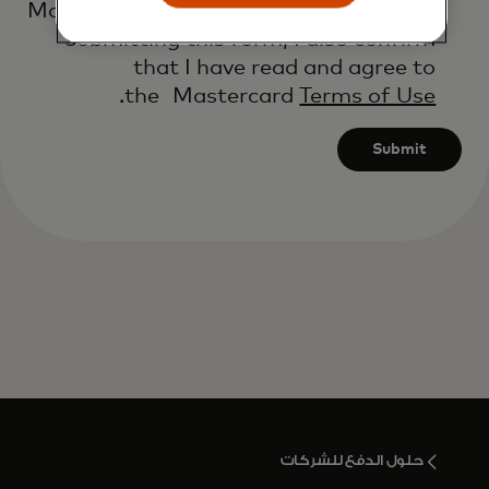
Mastercard’s
Global Privacy Notice
. By
submitting this form, I also confirm
that I have read and agree to
.
the Mastercard
Terms of Use
Submit
حلول الدفع للشركات