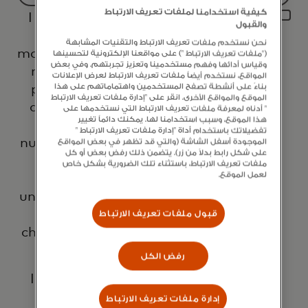
Filtering
كيفية استخدامنا لملفات تعريف الارتباط
I agree that Mastercard International
will
والقبول
Inc. and its affiliates ('Mastercard')
be
نحن نستخدم ملفات تعريف الارتباط والتقنيات المشابهة
may use my contact details to send me
applied
("ملفات تعريف الارتباط ") على مواقعنا الإلكترونية لتحسينها
وقياس أدائها وفهم مستخدمينا وتعزيز تجربتهم. وفي بعض
marketing communications about its
after
المواقع، نستخدم أيضاً ملفات تعريف الارتباط لعرض الإعلانات
products, services and events, as well
بناءً على أنشطة تصفح المستخدمين واهتماماتهم على هذا
3
الموقع والمواقع الأخرى. انقر على "إدارة ملفات تعريف الارتباط
as other topical business information
characters.
" أدناه لمعرفة ملفات تعريف الارتباط التي نستخدمها على
هذا الموقع، وسبب استخدامنا لها. يمكنك دائماً تغيير
by email. If I have shared my phone
تفضيلاتك باستخدام أداة "إدارة ملفات تعريف الارتباط "
number, I confirm that I am also happy
الموجودة أسفل الشاشة (والتي قد تظهر في بعض المواقع
على شكل رابط بدلاً من زر). يتضمن ذلك رفض بعض أو كل
to be contacted by Mastercard for
ملفات تعريف الارتباط، باستثناء تلك الضرورية بشكل خاص
لعمل الموقع.
such marketing purposes by phone. I
understand that I am free to withdraw
my consent at any time, free of
قبول ملفات تعريف الارتباط
charge, using the opt-out link provided
in each email.
رفض الكل
I acknowledge that my personal data
will be processed in accordance with
إدارة ملفات تعريف الارتباط