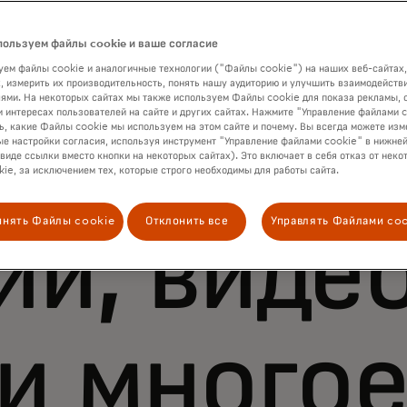
пользуем файлы cookie и ваше согласие
ем файлы cookie и аналогичные технологии ("Файлы cookie") на наших веб-сайтах,
, измерить их производительность, понять нашу аудиторию и улучшить взаимодействи
ями. На некоторых сайтах мы также используем Файлы cookie для показа рекламы, 
и интересах пользователей на сайте и других сайтах. Нажмите "Управление файлами 
ь, какие Файлы cookie мы используем на этом сайте и почему. Вы всегда можете изм
е настройки согласия, используя инструмент "Управление файлами cookie" в нижней
 виде ссылки вместо кнопки на некоторых сайтах). Это включает в себя отказ от неко
ie, за исключением тех, которые строго необходимы для работы сайта.
инять Файлы cookie
Отклонить все
Управлять Файлами co
и, видео
 и много