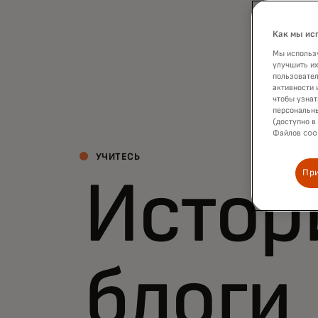
Как мы ис
Мы использу
улучшить их
пользовател
активности 
чтобы узнат
персональны
(доступно в
Файлов cook
УЧИТЕСЬ
Пр
Истори
блоги