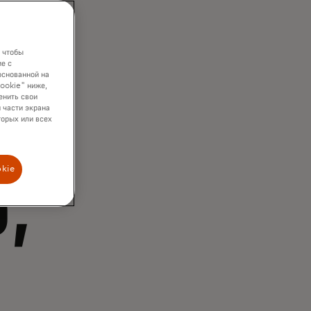
 чтобы
е с
основанной на
cookie" ниже,
енить свои
 части экрана
торых или всех
okie
,
е