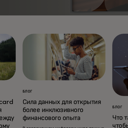
БЛОГ
card
Сила данных для открытия
БЛОГ
я
более инклюзивного
Что 
между
финансового опыта
чтоб
рму