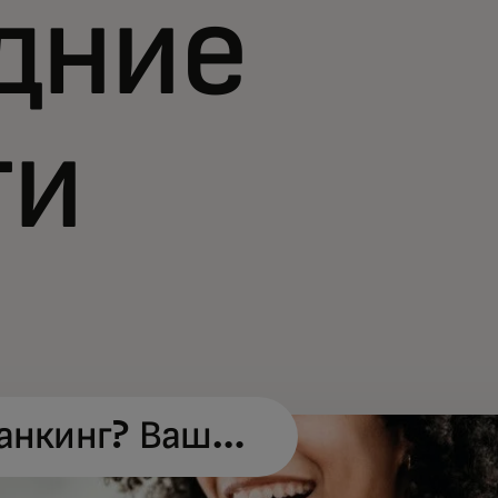
дние
ти
анкинг? Ваш