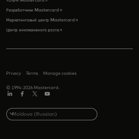
Услуги Mastercard
opens in a new tab
Разработчики Mastercard
opens in a new tab
Маркетинговый центр Mastercard
opens in a new tab
Центр инклюзивного роста
Privacy
Terms
Manage cookies
© 1994-2026 Mastercard.
LinkedIn
Facebook
Twitter/X
Youtube
Select
a
country