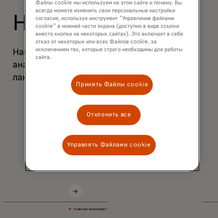
Файлы cookie мы используем на этом сайте и почему. Вы
всегда можете изменить свои персональные настройки
Наши эксперты
согласия, используя инструмент "Управление файлами
cookie" в нижней части экрана (доступно в виде ссылки
вместо кнопки на некоторых сайтах). Это включает в себя
отказ от некоторых или всех Файлов cookie, за
исключением тех, которые строго необходимы для работы
Наша глобальная команда экономистов
сайта.
анализирует макроэкономический
ландшафт через призму потребителя.
Принять Файлы cookie
Отклонить все
Управлять Файлами cookie
ГЛАВНЫЙ ЭКОНОМИСТ