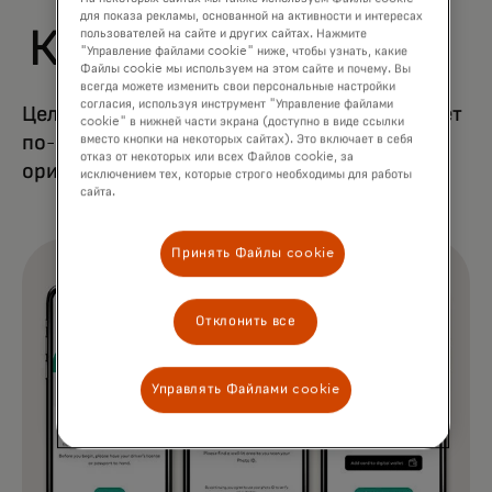
для показа рекламы, основанной на активности и интересах
Как это работает
пользователей на сайте и других сайтах. Нажмите
"Управление файлами cookie" ниже, чтобы узнать, какие
Файлы cookie мы используем на этом сайте и почему. Вы
всегда можете изменить свои персональные настройки
согласия, используя инструмент "Управление файлами
Целостная и комплексная структура создает
cookie" в нижней части экрана (доступно в виде ссылки
по-настоящему цифровой и
вместо кнопки на некоторых сайтах). Это включает в себя
отказ от некоторых или всех Файлов cookie, за
ориентированный на пользователя сервис.
исключением тех, которые строго необходимы для работы
сайта.
Принять Файлы cookie
Отклонить все
Управлять Файлами cookie