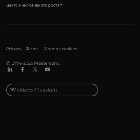
opens in a new tab
Центр инклюзивного роста
Privacy
Terms
Manage cookies
© 1994-2026 Mastercard.
LinkedIn
Facebook
Twitter/X
Youtube
Select
a
country