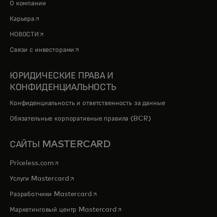
О компании
opens in a new tab
Карьера
opens in a new tab
НОВОСТИ
opens in a new tab
Связи с инвесторами
ЮРИДИЧЕСКИЕ ПРАВА И
КОНФИДЕНЦИАЛЬНОСТЬ
Конфиденциальность и ответственность за данные
Обязательные корпоративные правила (BCR)
САЙТЫ MASTERCARD
opens in a new tab
Priceless.com
opens in a new tab
Услуги Mastercard
opens in a new tab
Разработчики Mastercard
opens in a new tab
Маркетинговый центр Mastercard