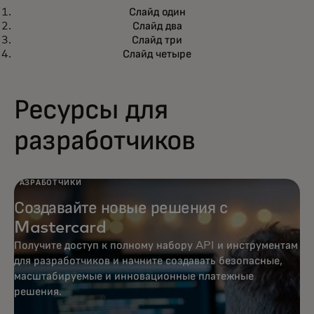
РАЗВИВАЙСЯ
Слайд один
Программа карт Digital First
opens in a new tab
Подробнее
Слайд два
удовлетворяет растущий спрос на
Слайд три
решения для управления
Слайд четыре
виртуальными финансами
Ресурсы для
разработчиков
РАЗРАБОТЧИКИ
Создавайте новые решения с
Mastercard
Получите доступ к полному набору API и инструментам
для разработчиков и начните создавать безопасные,
масштабируемые и инновационные платежные
решения.