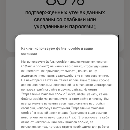
подтвержденных утечек данных
связаны со слабыми или
украденными паролями
1
Как мы используем файлы cookie и ваше
согласие
Мы используем файлы cookie и аналогичные технологии
("Файлы cookie") на наших веб-сайтах, чтобы улучшить
их, измерить их производительность, понять нашу
90%
аудиторию и улучшить взаимодействие с пользователями.
На некоторых сайтах мы также используем Файлы cookie
для показа рекламы, основанной на активности и интересах
пользователей на сайте и других сайтах. Нажмите
пользователей считают, что
"Управление файлами cookie" ниже, чтобы узнать, какие
биометрия безопаснее и удобнее
Файлы cookie мы используем на этом сайте и почему. Вы
всегда можете изменить свои персональные настройки
паролей
2
согласия, используя инструмент "Управление файлами
cookie" в нижней части экрана (доступно в виде ссылки
вместо кнопки на некоторых сайтах). Это включает в себя
отказ от некоторых или всех Файлов cookie, за
исключением тех, которые строго необходимы для работы