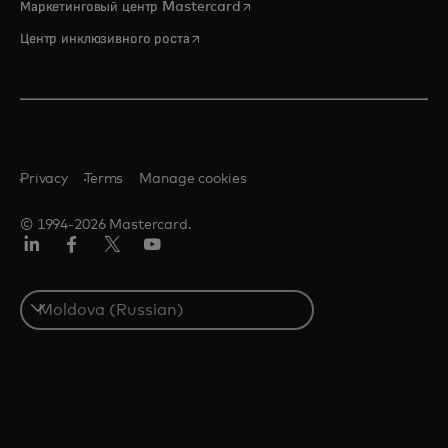
opens in a new tab
Маркетинговый центр Mastercard
opens in a new tab
Центр инклюзивного роста
Privacy
Terms
Manage cookies
© 1994-2026 Mastercard.
LinkedIn
Facebook
Twitter/X
Youtube
Select
a
country