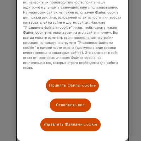
их, измерить их производительность, понять нашу
аудиторию и улучшить взаимодействие с пользователями.
На некоторых сайтах мы также используем Файлы cookie
для показа рекламы, основанной на активности и интересах
пользователей на сайте и других сайтах. Нажмите
"Управление файлами cookie" ниже, чтобы узнать, какие
Файлы cookie мы используем на этом сайте и почему. Вы
Оптимизируем
всегда можете изменить свои персональные настройки
коммерческие операции
согласия, используя инструмент "Управление файлами
cookie" в нижней части экрана (доступно в виде ссылки
вместо кнопки на некоторых сайтах). Это включает в себя
Мы предоставляем клиентам
отказ от некоторых или всех Файлов cookie, за
аналитику на базе ИИ, что позволяет
исключением тех, которые строго необходимы для работы
им эффективнее управлять своими
сайта.
портфелями, повышать процент
успешных авторизаций и увеличивать
Принять Файлы cookie
прибыль.
Отклонить все
Управлять Файлами cookie