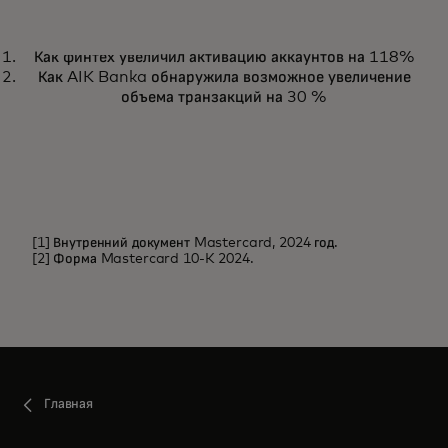
НОВОСТИ И ТРЕНДЫ
Как финтех увеличил активацию аккаунтов на 118%
Ознакомьтесь с последними
Подробнее
Как AIK Banka обнаружила возможное увеличение
новостями и направлениями
объема транзакций на 30 %
развития ИИ в Mastercard
[1] Внутренний документ Mastercard, 2024 год.
[2] Форма Mastercard 10-K 2024.
Главная