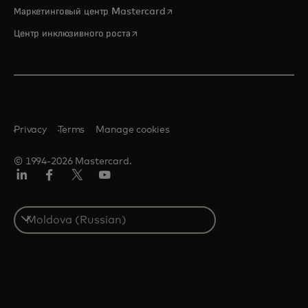
opens in a new tab
Маркетинговый центр Mastercard
opens in a new tab
Центр инклюзивного роста
Privacy
Terms
Manage cookies
© 1994-2026 Mastercard.
LinkedIn
Facebook
Twitter/X
Youtube
Select
a
country