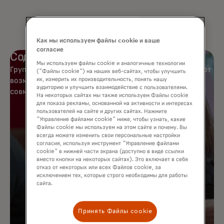
Как мы используем файлы cookie и ваше
согласие
Содействие сотрудничеству
Мы используем файлы cookie и аналогичные технологии
Группы поддержки сотрудников в Mastercard создают
("Файлы cookie") на наших веб-сайтах, чтобы улучшить
возможности для более глубокого общения и
их, измерить их производительность, понять нашу
аудиторию и улучшить взаимодействие с пользователями.
совместной работы.
На некоторых сайтах мы также используем Файлы cookie
для показа рекламы, основанной на активности и интересах
пользователей на сайте и других сайтах. Нажмите
"Управление файлами cookie" ниже, чтобы узнать, какие
Файлы cookie мы используем на этом сайте и почему. Вы
всегда можете изменить свои персональные настройки
согласия, используя инструмент "Управление файлами
cookie" в нижней части экрана (доступно в виде ссылки
вместо кнопки на некоторых сайтах). Это включает в себя
отказ от некоторых или всех Файлов cookie, за
исключением тех, которые строго необходимы для работы
сайта.
Принять Файлы cookie