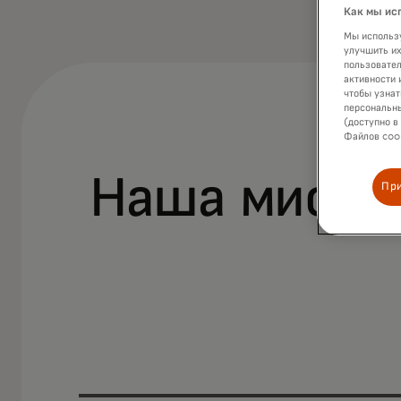
Как мы ис
Мы использу
улучшить их
пользовател
активности 
чтобы узнат
персональны
(доступно в
Файлов cook
Наша мисси
Пр