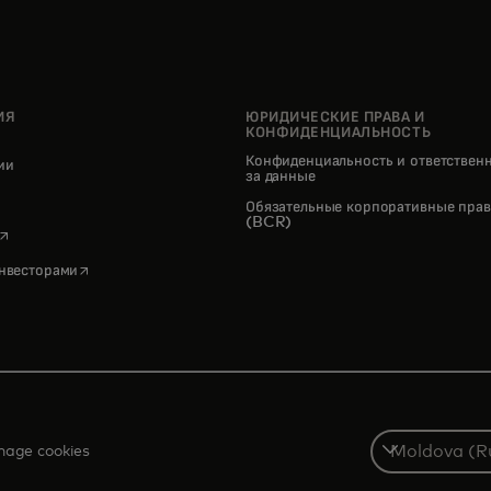
ИЯ
ЮРИДИЧЕСКИЕ ПРАВА И
КОНФИДЕНЦИАЛЬНОСТЬ
Конфиденциальность и ответствен
нии
за данные
pens in a new tab
Обязательные корпоративные прав
(BCR)
opens in a new tab
opens in a new tab
инвесторами
Select
age cookies
a
country