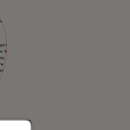
ономика
оступ к
м. Мы стремимся
к, которая
ти нашей
тов.