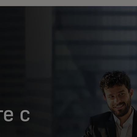
те с
и