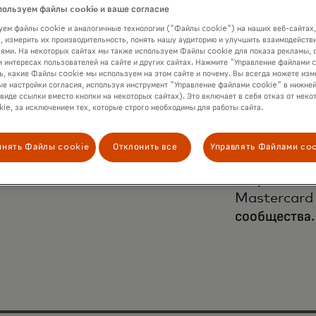
пользуем файлы cookie и ваше согласие
ем файлы cookie и аналогичные технологии ("Файлы cookie") на наших веб-сайтах,
, измерить их производительность, понять нашу аудиторию и улучшить взаимодействи
ями. На некоторых сайтах мы также используем Файлы cookie для показа рекламы, 
и интересах пользователей на сайте и других сайтах. Нажмите "Управление файлами 
ь, какие Файлы cookie мы используем на этом сайте и почему. Вы всегда можете изм
е настройки согласия, используя инструмент "Управление файлами cookie" в нижней
 виде ссылки вместо кнопки на некоторых сайтах). Это включает в себя отказ от неко
ie, за исключением тех, которые строго необходимы для работы сайта.
я
Создайте ус
инять Файлы cookie
Отклонить все
Управлять Файлами co
объединяет 
направлений
Mastercard 
сообщества.