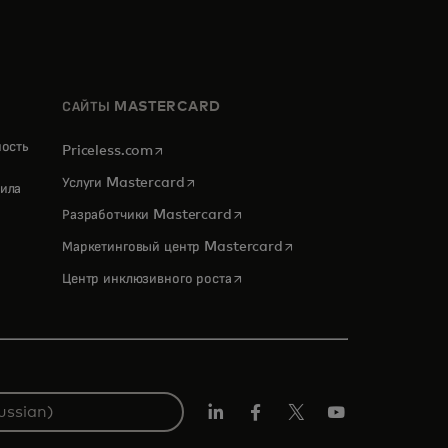
САЙТЫ MASTERCARD
ность
opens in a new tab
Priceless.com
opens in a new tab
Услуги Mastercard
ила
opens in a new tab
Разработчики Mastercard
opens in a new tab
Маркетинговый центр Mastercard
opens in a new tab
Центр инклюзивного роста
LinkedIn
Facebook
Twitter/X
Youtube