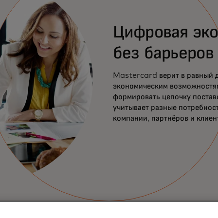
Цифровая эк
без барьеров
Mastercard верит в равный д
экономическим возможностя
формировать цепочку поставо
учитывает разные потребнос
компании, партнёров и клиен