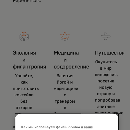
Experiences.
Экология
Медицина
Путешествия
и
и
Окунитесь
филантропия
оздоровление
в мир
виноделия,
Узнайте,
Занятия
посетив
как
йогой и
новую
приготовить
медитацией
страну и
коктейли
с
попробовав
без
тренером
элитные
отходов
в
экзотические
на
ботаническом
вина.
мастер-
саду.
классе под
Как мы используем файлы cookie и ваше