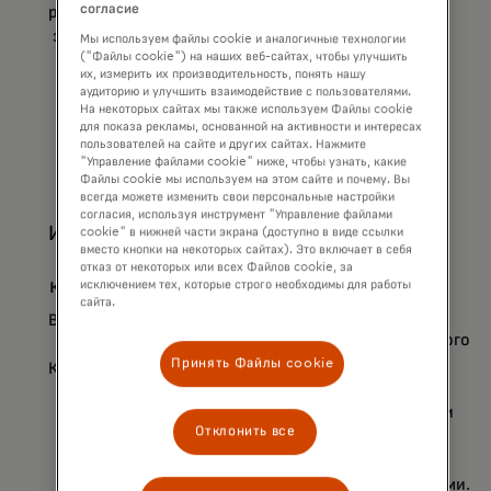
согласие
руководством
эксперта.
Мы используем файлы cookie и аналогичные технологии
("Файлы cookie") на наших веб-сайтах, чтобы улучшить
их, измерить их производительность, понять нашу
аудиторию и улучшить взаимодействие с пользователями.
На некоторых сайтах мы также используем Файлы cookie
для показа рекламы, основанной на активности и интересах
пользователей на сайте и других сайтах. Нажмите
"Управление файлами cookie" ниже, чтобы узнать, какие
Файлы cookie мы используем на этом сайте и почему. Вы
всегда можете изменить свои персональные настройки
согласия, используя инструмент "Управление файлами
Искусство
Развлечения
Музыка
cookie" в нижней части экрана (доступно в виде ссылки
вместо кнопки на некоторых сайтах). Это включает в себя
и
Загляните
Повысьте
отказ от некоторых или всех Файлов cookie, за
культура
исключением тех, которые строго необходимы для работы
за кулисы
свой
сайта.
студии
уровень
Виртуальный
Harry
музыкального
тур в
Potter™
мастерства
Принять Файлы cookie
Королевском
во время
вместе с
оперном
экскурсии.
известными
театре.
Отклонить все
диджеями
и
продюсерами.