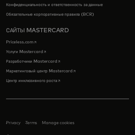
Конфиденциальность и ответственность за данные
Обязательные корпоративные правила (BCR)
САЙТЫ MASTERCARD
opens in a new tab
Priceless.com
opens in a new tab
Услуги Mastercard
opens in a new tab
Разработчики Mastercard
opens in a new tab
Маркетинговый центр Mastercard
opens in a new tab
Центр инклюзивного роста
Privacy
Terms
Manage cookies