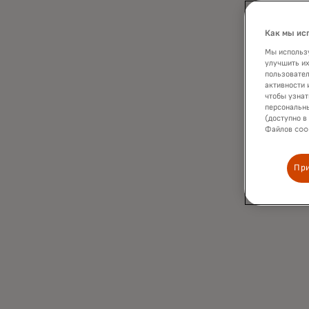
Как мы ис
Мы использу
улучшить их
пользовател
активности 
чтобы узнат
персональны
(доступно в
Файлов cook
Пр
Ускорение выявления