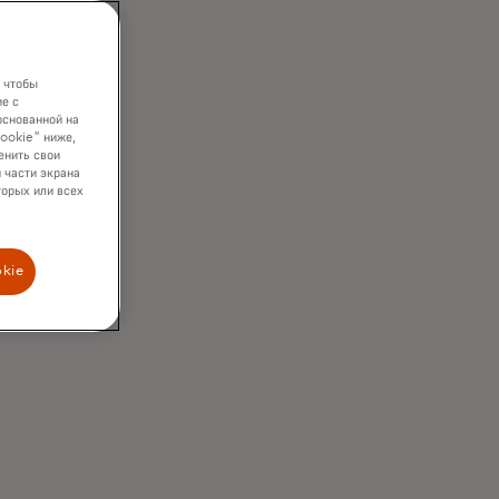
 чтобы
е с
основанной на
cookie" ниже,
енить свои
 части экрана
торых или всех
okie