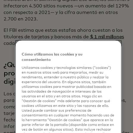
infectaron 4.500 sitios nuevos —un aumento del 129%
con respecto a 2021— y la cifra aumentó en otros
2.700 en 2023.
El FBI estima que estas estafas ahora cuestan a los
titulares de tarjetas y bancos más de
$ 1 mil millones
cada año.
Cómo utilizamos las cookies y su
consentimiento
¿Qué tipo de datos buscan los
Utilizamos cookies y tecnologías similares (“cookies”)
programas para robar información
en nuestros sitios web para mejorarlos, medir su
rendimiento, entender a nuestro público y realzar la
digital?
experiencia del usuario. En algunos sitios, también
utilizamos cookies para mostrar publicidad basada en
las actividades de navegación e intereses de los
Los ciberdelincuentes buscan credenciales de pago
usuarios en el sitio y en otros sitios. Haga clic en
para emplearlas en otros tipos de delitos financieros,
“Gestión de cookies” más adelante para conocer qué
cookies utilizamos en este sitio y las razones de ello.
como el fraude y el robo. Recopilan detalles de
Usted puede cambiar sus preferencias de
tarjetas de crédito, incluidos números de tarjetas,
consentimiento en cualquier momento haciendo uso de
fechas de vencimiento y códigos CVC, así como
la herramienta “Gestión de cookies” que aparece en la
parte inferior de la pantalla (disponible como enlace en
información de identificación personal, como el
vez de botón en algunos sitios). Esto incluye rechazar
nombre, la dirección y el número de teléfono del titular