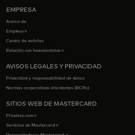
EMPRESA
Acerca de
se abre en una pestaña nueva
Empleos
Centro de noticias
se abre en una pestaña nueva
Relación con Inversionistas
AVISOS LEGALES Y PRIVACIDAD
Privacidad y responsabilidad de datos
Normas corporativas vinculantes (BCRs)
SITIOS WEB DE MASTERCARD
se abre en una pestaña nueva
Priceless.com
se abre en una pestaña nueva
Servicios de Mastercard
se abre en una pestaña nueva
Desarrolladores Mastercard