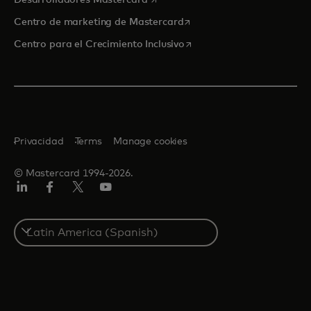
se abre en una pestaña nu
Centro de marketing de Mastercard
se abre en una pestaña nu
Centro para el Crecimiento Inclusivo
Privacidad
Terms
Manage cookies
© Mastercard 1994-2026.
LinkedIn
Facebook
Twitter/X
YouTube
Select
a
country