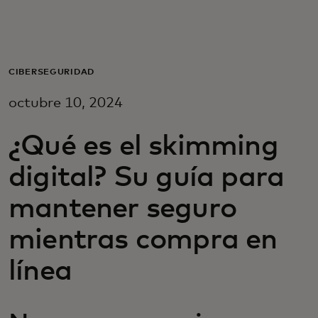
Para ti
Para empresas
CIBERSEGURIDAD
octubre 10, 2024
Para el mundo
¿Qué es el skimming
Para innovadores
digital? Su guía para
mantener seguro
Noticias y tendencias
mientras compra en
línea