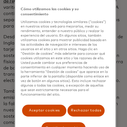
de reciclar
, desde tubos de pasta de dientes hasta
varitas de rímel, filtros de agua y cápsulas de café. A
Cómo utilizamos las cookies y su
continuación, los residuos de cartón triturado se
consentimiento
separan y el plástico se reforma en gránulos y polvos
Utilizamos cookies y tecnologías similares (“cookies”)
para reutilizarlos en otros productos.
en nuestros sitios web para mejorarlos, medir su
rendimiento, entender a nuestro público y realzar la
experiencia del usuario. En algunos sitios, también
Desde 2018, nuestro
laboratorio DigiSec
en el norte de
utilizamos cookies para mostrar publicidad basada en
Inglaterra estuvo explorando formas de reciclar
las actividades de navegación e intereses de los
tarjetas de plástico y desarrollar tarjetas más
usuarios en el sitio y en otros sitios. Haga clic en
“Gestión de cookies” más adelante para conocer qué
sostenibles mediante el escrutinio de su composición
cookies utilizamos en este sitio y las razones de ello.
física y química: rechinarlas y molerlas, usar una sierra
Usted puede cambiar sus preferencias de
consentimiento en cualquier momento haciendo uso de
de borde de diamante para exponer la sección
la herramienta “Gestión de cookies” que aparece en la
transversal, examinarlas bajo un microscopio
parte inferior de la pantalla (disponible como enlace en
electrónico de barrido y un espectrómetro infrarrojo.
vez de botón en algunos sitios). Esto incluye rechazar
algunas o todas las cookies, a excepción de aquellas
que sean estrictamente necesarias para el
También analizamos la cantidad de energía, las
funcionamiento del sitio.
emisiones de carbono y los desechos involucrados en
la fabricación de tarjetas. Aquellos que cumplen con
nuestros estrictos estándares de una tarjeta
Aceptar cookies
Rechazar todas
sostenible obtienen nuestra insignia de aprobación
como tarjeta ecológica.