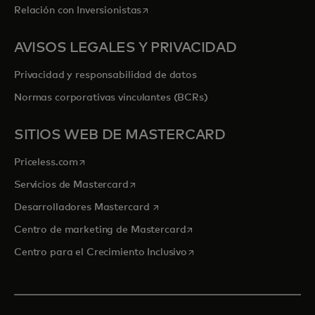
se abre en una pestaña nueva
Relación con Inversionistas
AVISOS LEGALES Y PRIVACIDAD
Privacidad y responsabilidad de datos
Normas corporativas vinculantes (BCRs)
SITIOS WEB DE MASTERCARD
se abre en una pestaña nueva
Priceless.com
se abre en una pestaña nueva
Servicios de Mastercard
se abre en una pestaña nueva
Desarrolladores Mastercard
se abre en una pestaña nu
Centro de marketing de Mastercard
se abre en una pestaña nu
Centro para el Crecimiento Inclusivo