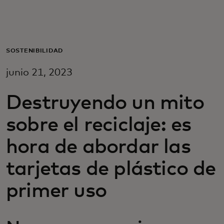
Para ti
Para empresas
SOSTENIBILIDAD
junio 21, 2023
Para el mundo
Destruyendo un mito
Para innovadores
sobre el reciclaje: es
hora de abordar las
Noticias y tendencias
tarjetas de plástico de
primer uso