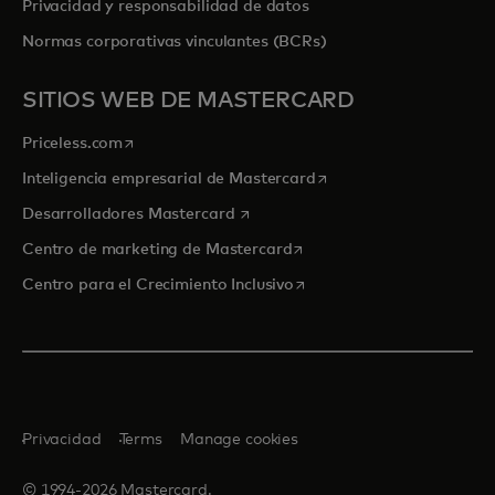
Privacidad y responsabilidad de datos
Normas corporativas vinculantes (BCRs)
SITIOS WEB DE MASTERCARD
se abre en una pestaña nueva
Priceless.com
se abre en una pestaña
Inteligencia empresarial de Mastercard
se abre en una pestaña nueva
Desarrolladores Mastercard
se abre en una pestaña nu
Centro de marketing de Mastercard
se abre en una pestaña nu
Centro para el Crecimiento Inclusivo
Privacidad
Terms
Manage cookies
© 1994-2026 Mastercard.