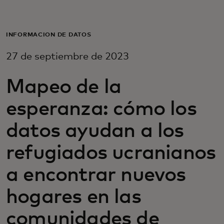
Para ti
INFORMACIÓN DE DATOS
Para empresas
27 de septiembre de 2023
Para el mundo
Mapeo de la
esperanza: cómo los
Para innovadores
datos ayudan a los
refugiados ucranianos
Noticias y tendencias
a encontrar nuevos
hogares en las
comunidades de