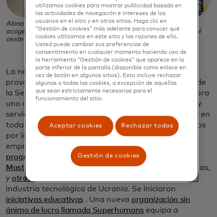
utilizamos cookies para mostrar publicidad basada en
las actividades de navegación e intereses de los
usuarios en el sitio y en otros sitios. Haga clic en
Alona huyó de Ucrania con su hijo y encontró una nueva y
“Gestión de cookies” más adelante para conocer qué
acogedora comunidad en Sochaczew, una pequeña ciudad al
cookies utilizamos en este sitio y las razones de ello.
oeste de Varsovia.
Usted puede cambiar sus preferencias de
consentimiento en cualquier momento haciendo uso de
la herramienta “Gestión de cookies” que aparece en la
parte inferior de la pantalla (disponible como enlace en
La necesidad es enorme, ya que la invasión rusa
vez de botón en algunos sitios). Esto incluye rechazar
provocó el
mayor éxodo de población en Europa
desde
algunas o todas las cookies, a excepción de aquellas
que sean estrictamente necesarias para el
la Segunda Guerra Mundial. Where to Settle es ahora
funcionamiento del sitio.
uno de los muchos nuevos esfuerzos humanitarios y
servicios digitales que están surgiendo en Ucrania y en
toda Europa para apoyar a los ucranianos afectados
Aceptar cookies
Rechazar todas
por la guerra. Se crearon nuevas incubadoras de
empresas emergentes, incluyendo una cohorte del
Gestión de cookies
programa de participación de startups Start Path de
Mastercard
específicamente para fintechs ucranianas,
y
otros programas
para mantener en marcha la
industria tecnológica de Ucrania. Se iniciaron
iniciativas educativas
. Una nueva
organización sin
ánimo de lucro llamada Superhumans
equipa a