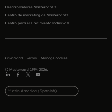
se abre en una pestaña nueva
Desarrolladores Mastercard
se abre en una pestaña nu
Centro de marketing de Mastercard
se abre en una pestaña nu
Centro para el Crecimiento Inclusivo
Privacidad
Terms
Manage cookies
© Mastercard 1994-2026.
LinkedIn
Facebook
Twitter/X
YouTube
Select
a
country