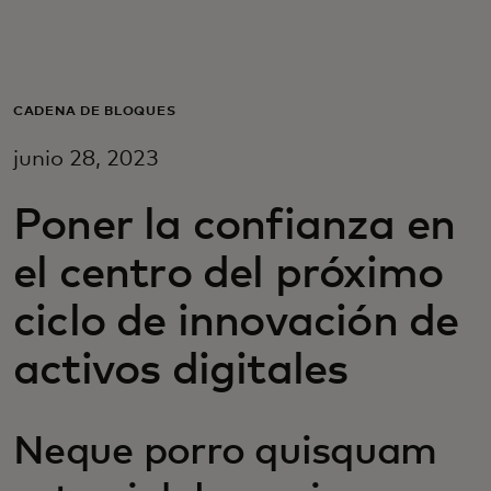
Para ti
Para empresas
CADENA DE BLOQUES
junio 28, 2023
Para el mundo
Poner la confianza en
Para innovadores
el centro del próximo
ciclo de innovación de
Noticias y tendencias
activos digitales
Neque porro quisquam