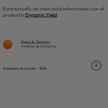
Este estudio de caso está relacionado con el
producto
Dynamic Yield
.
Datos &. Servicios
Instituto de Economía
se abre
3 minutos de lectura · 2024