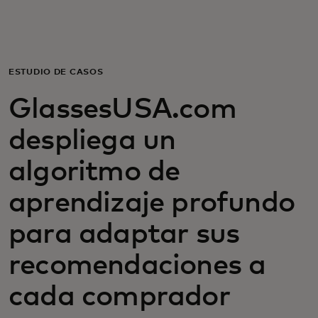
Para ti
Para empresas
ESTUDIO DE CASOS
GlassesUSA.com
Para el mundo
despliega un
Para innovadores
algoritmo de
aprendizaje profundo
Noticias y tendencias
para adaptar sus
recomendaciones a
cada comprador