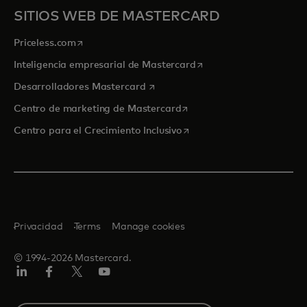
SITIOS WEB DE MASTERCARD
se abre en una pestaña nueva
Priceless.com
se abre en una pestaña
Inteligencia empresarial de Mastercard
se abre en una pestaña nueva
Desarrolladores Mastercard
se abre en una pestaña nu
Centro de marketing de Mastercard
se abre en una pestaña nu
Centro para el Crecimiento Inclusivo
Privacidad
Terms
Manage cookies
© 1994-2026 Mastercard.
LinkedIn
Facebook
Twitter/X
YouTube