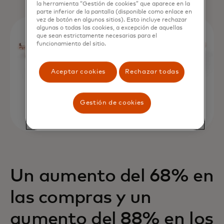
la herramienta “Gestión de cookies” que aparece en la
parte inferior de la pantalla (disponible como enlace en
vez de botón en algunos sitios). Esto incluye rechazar
algunas o todas las cookies, a excepción de aquellas
que sean estrictamente necesarias para el
funcionamiento del sitio.
Aceptar cookies
Rechazar todas
Gestión de cookies
Un aumento del 68% en
las compras y un
aumento del 88% en los