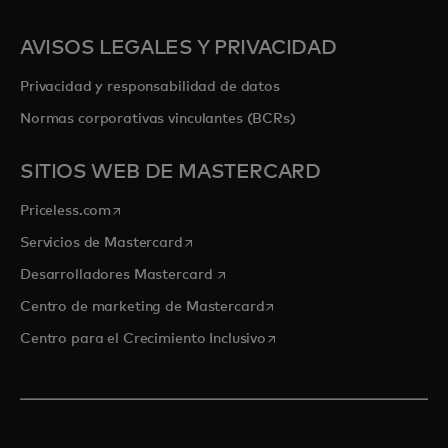
AVISOS LEGALES Y PRIVACIDAD
Privacidad y responsabilidad de datos
Normas corporativas vinculantes (BCRs)
SITIOS WEB DE MASTERCARD
se abre en una pestaña nueva
Priceless.com
se abre en una pestaña nueva
Servicios de Mastercard
se abre en una pestaña nueva
Desarrolladores Mastercard
se abre en una pestaña nu
Centro de marketing de Mastercard
se abre en una pestaña nu
Centro para el Crecimiento Inclusivo