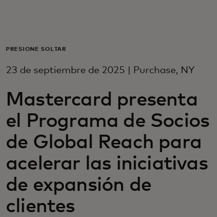
Para ti
Para empresas
PRESIONE SOLTAR
23 de septiembre de 2025 | Purchase, NY
Para el mundo
Mastercard presenta
Para innovadores
el Programa de Socios
de Global Reach para
Noticias y tendencias
acelerar las iniciativas
de expansión de
clientes