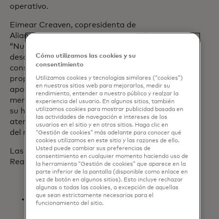
operativo.
Eimear Creaven, copresidenta de
Alianzas Globales de Mastercard, afirmó:
“Nuestros clientes, sus prioridades y sus
Cómo utilizamos las cookies y su
desafíos dan forma a cómo diseñamos,
consentimiento
construimos y desarrollamos nuestras
propuestas. Creamos Global Reach para
Utilizamos cookies y tecnologías similares (“cookies”)
en nuestros sitios web para mejorarlos, medir su
apoyar las ambiciones de expansión de
rendimiento, entender a nuestro público y realzar la
mercado de nuestros socios, simplificar
experiencia del usuario. En algunos sitios, también
utilizamos cookies para mostrar publicidad basada en
su hoja de ruta de comercialización y
las actividades de navegación e intereses de los
atender a sus clientes en más mercados
usuarios en el sitio y en otros sitios. Haga clic en
del mundo.”
“Gestión de cookies” más adelante para conocer qué
cookies utilizamos en este sitio y las razones de ello.
Usted puede cambiar sus preferencias de
Las características del programa Global
consentimiento en cualquier momento haciendo uso de
Reach Socio de Mastercard incluyen:
la herramienta “Gestión de cookies” que aparece en la
parte inferior de la pantalla (disponible como enlace en
vez de botón en algunos sitios). Esto incluye rechazar
algunas o todas las cookies, a excepción de aquellas
que sean estrictamente necesarias para el
Velocidad de comercialización:
funcionamiento del sitio.
Aceleramiento de la entrada al