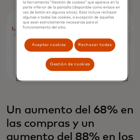
la herramienta “Gestión de cookies” que aparece en la
parte inferior de la pantalla (disponible como enlace en
vez de botón en algunos sitios). Esto incluye rechazar
algunas o todas las cookies, a excepción de aquellas
que sean estrictamente necesarias para el
funcionamiento del sitio.
Aceptar cookies
Rechazar todas
Gestión de cookies
Un aumento del 68% en
las compras y un
aumento del 88% en los