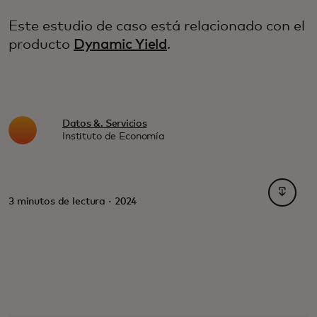
Este estudio de caso está relacionado con el
producto
Dynamic Yield
.
Datos &. Servicios
Instituto de Economía
se abre
3 minutos de lectura · 2024