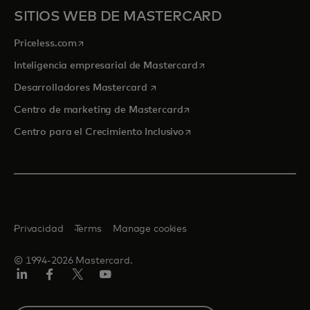
SITIOS WEB DE MASTERCARD
se abre en una pestaña nueva
Priceless.com
se abre en una pestaña
Inteligencia empresarial de Mastercard
se abre en una pestaña nueva
Desarrolladores Mastercard
se abre en una pestaña nu
Centro de marketing de Mastercard
se abre en una pestaña nu
Centro para el Crecimiento Inclusivo
Privacidad
Terms
Manage cookies
© 1994-2026 Mastercard.
LinkedIn
Facebook
Twitter/X
YouTube