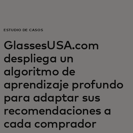
Para ti
Para empresas
ESTUDIO DE CASOS
GlassesUSA.com
Para el mundo
despliega un
Para innovadores
algoritmo de
aprendizaje profundo
Noticias y tendencias
para adaptar sus
recomendaciones a
cada comprador