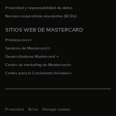
Privacidad y responsabilidad de datos
Normas corporativas vinculantes (BCRs)
SITIOS WEB DE MASTERCARD
se abre en una pestaña nueva
Priceless.com
se abre en una pestaña nueva
Servicios de Mastercard
se abre en una pestaña nueva
Desarrolladores Mastercard
se abre en una pestaña nu
Centro de marketing de Mastercard
se abre en una pestaña nu
Centro para el Crecimiento Inclusivo
Privacidad
Terms
Manage cookies