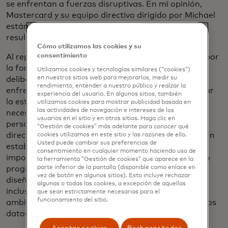
se enfrentan a fuerzas disruptivas. En mi opinión,
Mastercard y su equipo directivo dirigido por Michael
están demostrando estas características y los
resultados son evidentes.
Cómo utilizamos las cookies y su
consentimiento
Al repasar los logros de 2022, estoy impresionado por
la forma en que este equipo navegó estratégica y
Utilizamos cookies y tecnologías similares (“cookies”)
en nuestros sitios web para mejorarlos, medir su
deliberadamente por las complejidades que
rendimiento, entender a nuestro público y realzar la
enfrentaron. Sus prioridades eran claras: garantizar
experiencia del usuario. En algunos sitios, también
la estable continuidad del negocio, satisfacer las
utilizamos cookies para mostrar publicidad basada en
las actividades de navegación e intereses de los
necesidades de los clientes y socios, y cuidar a las
usuarios en el sitio y en otros sitios. Haga clic en
personas que dan vida a la estrategia. El equipo
“Gestión de cookies” más adelante para conocer qué
directivo cumplió con los compromisos de hoy con un
cookies utilizamos en este sitio y las razones de ello.
Usted puede cambiar sus preferencias de
estable crecimiento en cada trimestre. Igual de
consentimiento en cualquier momento haciendo uso de
importante, Mastercard continuó haciendo un gran
la herramienta “Gestión de cookies” que aparece en la
parte inferior de la pantalla (disponible como enlace en
progreso en la creación de más valor a largo plazo,
vez de botón en algunos sitios). Esto incluye rechazar
diseñando tecnología innovadora, avanzando en la
algunas o todas las cookies, a excepción de aquellas
inclusión financiera, cumpliendo con los objetivos
que sean estrictamente necesarias para el
funcionamiento del sitio.
ambientales y manteniendo el uso responsable de los
datos.