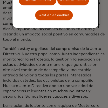
Aceptar cookies
Rechazar todas
Mastercard tiene una obligación con sus accionistas,
empleados y clientes, pero la compañía también
desempeña un papel fundamental en la vida de
Gestión de cookies
muchas personas en todo el mundo: conectando
compradores y vendedores, permitiendo el comercio
diario, impulsando decisiones basadas en datos y
creando un impacto social positivo en comunidades de
todo el mundo.
También estoy orgulloso del compromiso de la Junta
Directiva. Nuestro papel como Junta independiente es
monitorear la estrategia, la gestión y la ejecución de
estas actividades de una manera que garantice un
alto nivel continuo de desempeño y una estable
entrega de valor a todas las partes interesadas,
incluidos ustedes, los accionistas de la compañía.
Nuestra Junta Directiva aporta una variedad de
experiencias relevantes en muchas industrias y
geografías. Somos líderes capaces y diversos.
La relación de la Junta con el equipo de Mastercard