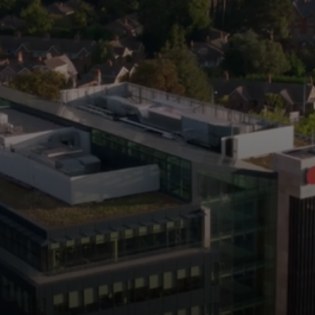
Para ti
Para empresas
Para el mundo
Para innovadores
Noticias y tendencias