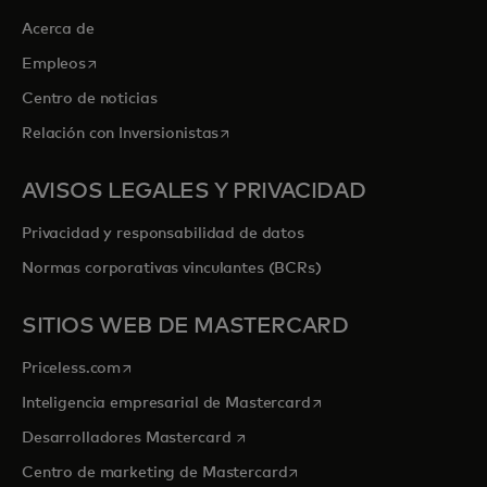
Acerca de
se abre en una pestaña nueva
Empleos
Centro de noticias
se abre en una pestaña nueva
Relación con Inversionistas
AVISOS LEGALES Y PRIVACIDAD
Privacidad y responsabilidad de datos
Normas corporativas vinculantes (BCRs)
SITIOS WEB DE MASTERCARD
se abre en una pestaña nueva
Priceless.com
se abre en una pestaña
Inteligencia empresarial de Mastercard
se abre en una pestaña nueva
Desarrolladores Mastercard
se abre en una pestaña nu
Centro de marketing de Mastercard