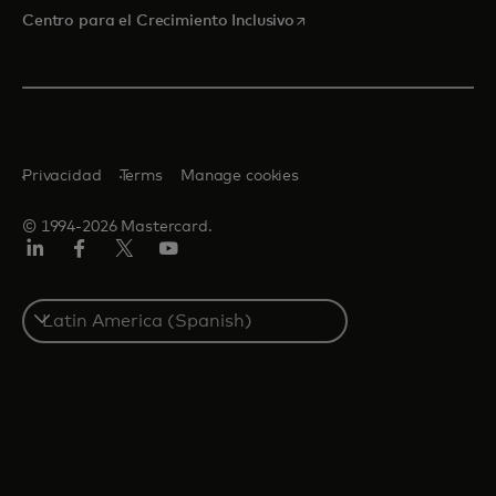
se abre en una pestaña nu
Centro para el Crecimiento Inclusivo
Privacidad
Terms
Manage cookies
© 1994-2026 Mastercard.
LinkedIn
Facebook
Twitter/X
YouTube
Select
a
country