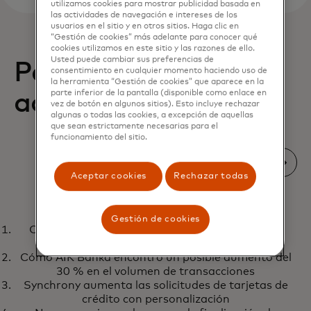
utilizamos cookies para mostrar publicidad basada en
las actividades de navegación e intereses de los
usuarios en el sitio y en otros sitios. Haga clic en
“Gestión de cookies” más adelante para conocer qué
cookies utilizamos en este sitio y las razones de ello.
Usted puede cambiar sus preferencias de
Perspectivas
consentimiento en cualquier momento haciendo uso de
la herramienta “Gestión de cookies” que aparece en la
parte inferior de la pantalla (disponible como enlace en
accionables
vez de botón en algunos sitios). Esto incluye rechazar
algunas o todas las cookies, a excepción de aquellas
que sean estrictamente necesarias para el
funcionamiento del sitio.
Aceptar cookies
Rechazar todas
INCLUSIÓN
Gestión de cookies
Cómo una fintech aumentó las activaciones de
Forjar un camino hacia remesas
Más información
cuentas en un 118 %
digitales inclusivas y asequibles
Cómo AIK Banka encontró un posible aumento del
30 % en el volumen de transacciones
Synchrony aumenta las solicitudes de tarjetas de
crédito con personalización