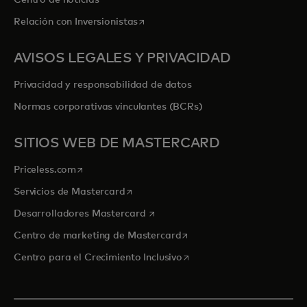
se abre en una pestaña nueva
Relación con Inversionistas
AVISOS LEGALES Y PRIVACIDAD
Privacidad y responsabilidad de datos
Normas corporativas vinculantes (BCRs)
SITIOS WEB DE MASTERCARD
se abre en una pestaña nueva
Priceless.com
se abre en una pestaña nueva
Servicios de Mastercard
se abre en una pestaña nueva
Desarrolladores Mastercard
se abre en una pestaña nu
Centro de marketing de Mastercard
se abre en una pestaña nu
Centro para el Crecimiento Inclusivo