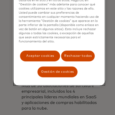
usuarios en el sitio y en otros sitios. Haga clic en
“Gestión de cookies” más adelante para conocer qué
cookies utilizamos en este sitio y las razones de ello.
Usted puede cambiar sus preferencias de
consentimiento en cualquier momento haciendo uso de
la herramienta “Gestión de cookies” que aparece en la
parte inferior de la pantalla (disponible como enlace en
vez de botón en algunos sitios). Esto incluye rechazar
algunas o todas las cookies, a excepción de aquellas
que sean estrictamente necesarias para el
funcionamiento del sitio.
Aceptar cookies
Rechazar todas
Incorpora los pagos en
plataformas de uso
Gestión de cookies
generalizado
Más de 30 asociaciones de software
empresarial, incluidos los 4
principales líderes mundiales en SaaS
y aplicaciones de compras habilitadas
para la nube.