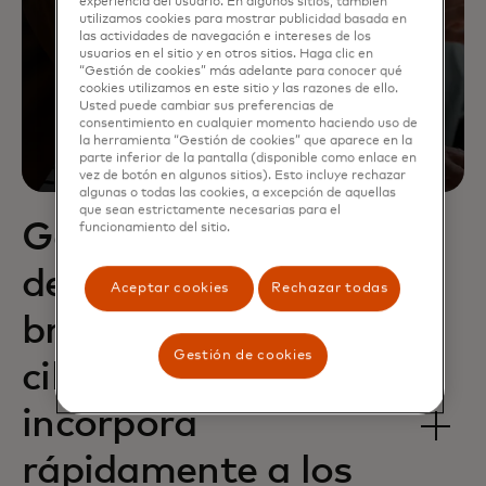
experiencia del usuario. En algunos sitios, también
utilizamos cookies para mostrar publicidad basada en
las actividades de navegación e intereses de los
usuarios en el sitio y en otros sitios. Haga clic en
“Gestión de cookies” más adelante para conocer qué
cookies utilizamos en este sitio y las razones de ello.
Usted puede cambiar sus preferencias de
consentimiento en cualquier momento haciendo uso de
la herramienta “Gestión de cookies” que aparece en la
parte inferior de la pantalla (disponible como enlace en
vez de botón en algunos sitios). Esto incluye rechazar
algunas o todas las cookies, a excepción de aquellas
que sean estrictamente necesarias para el
Gestiona los riesgos
funcionamiento del sitio.
de los socios, las
Aceptar cookies
Rechazar todas
brechas de
Gestión de cookies
ciberseguridad e
incorpora
rápidamente a los