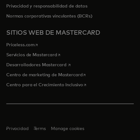
Privacidad y responsabilidad de datos
Normas corporativas vinculantes (BCRs)
SITIOS WEB DE MASTERCARD
se abre en una pestaña nueva
Priceless.com
se abre en una pestaña nueva
Servicios de Mastercard
se abre en una pestaña nueva
Desarrolladores Mastercard
se abre en una pestaña nu
Centro de marketing de Mastercard
se abre en una pestaña nu
Centro para el Crecimiento Inclusivo
Privacidad
Terms
Manage cookies