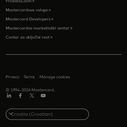
opens in a new tab
Priceless.com
opens in a new tab
Mastercardove usluge
opens in a new tab
Mastercard Developers
opens in a new tab
Mastercardov marketinški centar
opens in a new tab
Centar za uključivi rast
Privacy
Terms
Manage cookies
© 1994–2026 Mastercard.
LinkedIn
Facebook
Twitter/X
Youtube
Select
a
country