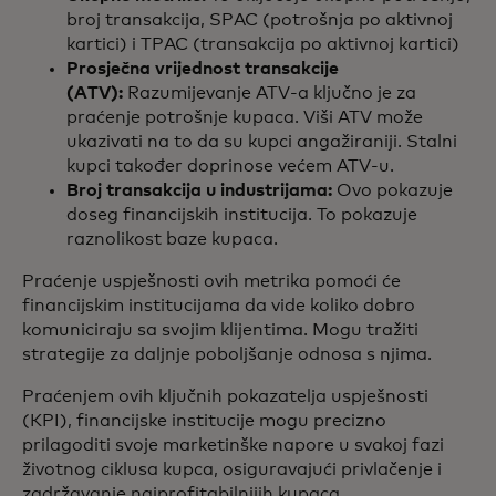
broj transakcija, SPAC (potrošnja po aktivnoj
kartici) i TPAC (transakcija po aktivnoj kartici)
Prosječna vrijednost transakcije
(ATV):
Razumijevanje ATV-a ključno je za
praćenje potrošnje kupaca. Viši ATV može
ukazivati na to da su kupci angažiraniji. Stalni
kupci također doprinose većem ATV-u.
Broj transakcija u industrijama:
Ovo pokazuje
doseg financijskih institucija. To pokazuje
raznolikost baze kupaca.
Praćenje uspješnosti ovih metrika pomoći će
financijskim institucijama da vide koliko dobro
komuniciraju sa svojim klijentima. Mogu tražiti
strategije za daljnje poboljšanje odnosa s njima.
Praćenjem ovih ključnih pokazatelja uspješnosti
(KPI), financijske institucije mogu precizno
prilagoditi svoje marketinške napore u svakoj fazi
životnog ciklusa kupca, osiguravajući privlačenje i
zadržavanje najprofitabilnijih kupaca.