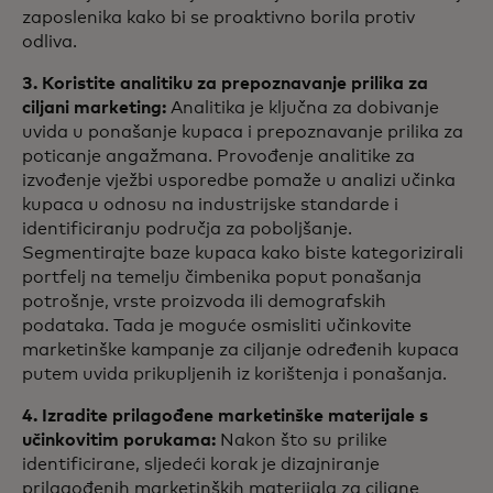
zaposlenika kako bi se proaktivno borila protiv
odliva.
3. Koristite analitiku za prepoznavanje prilika za
ciljani marketing:
Analitika je ključna za dobivanje
uvida u ponašanje kupaca i prepoznavanje prilika za
poticanje angažmana. Provođenje analitike za
izvođenje vježbi usporedbe pomaže u analizi učinka
kupaca u odnosu na industrijske standarde i
identificiranju područja za poboljšanje.
Segmentirajte baze kupaca kako biste kategorizirali
portfelj na temelju čimbenika poput ponašanja
potrošnje, vrste proizvoda ili demografskih
podataka. Tada je moguće osmisliti učinkovite
marketinške kampanje za ciljanje određenih kupaca
putem uvida prikupljenih iz korištenja i ponašanja.
4. Izradite prilagođene marketinške materijale s
učinkovitim porukama:
Nakon što su prilike
identificirane, sljedeći korak je dizajniranje
prilagođenih marketinških materijala za ciljane