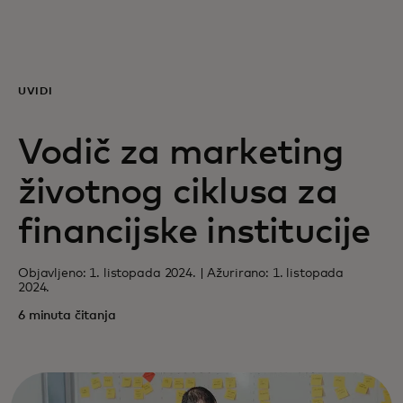
Za vas
Za poslovanje
UVIDI
Vodič za marketing
Za svijet
životnog ciklusa za
Za inovatore
financijske institucije
Novosti i trendovi
Objavljeno: 1. listopada 2024. | Ažurirano: 1. listopada
2024.
6 minuta čitanja