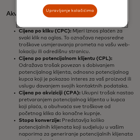
Upravljanje kolačićima
Akvizicija:
Cijena po kliku (CPC):
Mjeri iznos plaćen za
svaki klik na oglas. To označava neposredne
troškove usmjeravanja prometa na vašu web-
lokaciju ili odredišnu stranicu.
Cijena po potencijalnom klijentu (CPL):
Odražava trošak povezan s dobivanjem
potencijalnog klijenta, odnosno potencijalnog
kupca koji je pokazao interes za vaš proizvod ili
uslugu davanjem svojih kontaktnih podataka.
Cijena po akviziciji (CPA):
Ukupni trošak nastao
pretvaranjem potencijalnog klijenta u kupca
koji plaća, a obuhvaća sve troškove od
početnog klika do konačne kupnje.
Stopa konverzije:
Predstavlja koliko
potencijalnih klijenata koji sudjeluju u vašim
naporima za generiranje potencijalnih klijenata