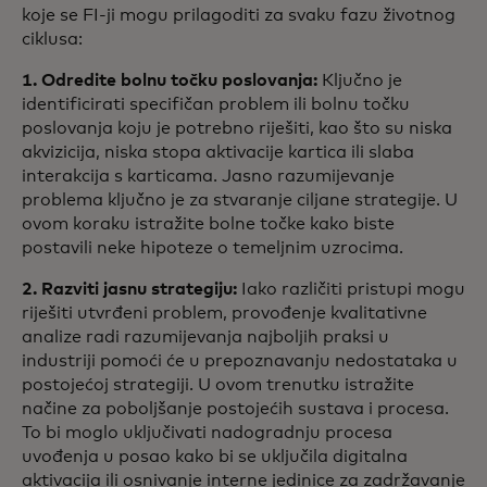
koje se FI-ji mogu prilagoditi za svaku fazu životnog
ciklusa:
1. Odredite bolnu točku poslovanja:
Ključno je
identificirati specifičan problem ili bolnu točku
poslovanja koju je potrebno riješiti, kao što su niska
akvizicija, niska stopa aktivacije kartica ili slaba
interakcija s karticama. Jasno razumijevanje
problema ključno je za stvaranje ciljane strategije. U
ovom koraku istražite bolne točke kako biste
postavili neke hipoteze o temeljnim uzrocima.
2. Razviti jasnu strategiju:
Iako različiti pristupi mogu
riješiti utvrđeni problem, provođenje kvalitativne
analize radi razumijevanja najboljih praksi u
industriji pomoći će u prepoznavanju nedostataka u
postojećoj strategiji. U ovom trenutku istražite
načine za poboljšanje postojećih sustava i procesa.
To bi moglo uključivati nadogradnju procesa
uvođenja u posao kako bi se uključila digitalna
aktivacija ili osnivanje interne jedinice za zadržavanje