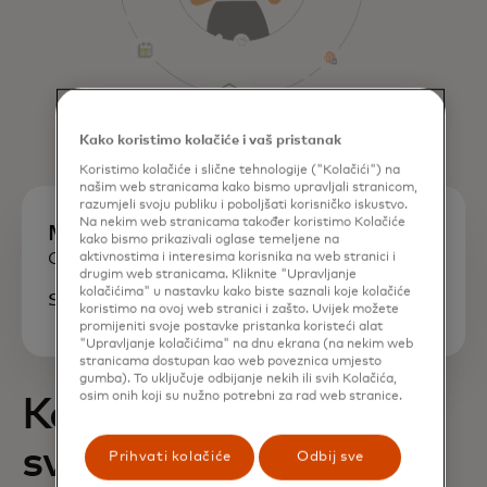
Kako koristimo kolačiće i vaš pristanak
Koristimo kolačiće i slične tehnologije ("Kolačići") na
našim web stranicama kako bismo upravljali stranicom,
razumjeli svoju publiku i poboljšati korisničko iskustvo.
Na nekim web stranicama također koristimo Kolačiće
Mastercard marketinške usluge
kako bismo prikazivali oglase temeljene na
Optimizirajte svoje marketinške rezultate.
aktivnostima i interesima korisnika na web stranici i
drugim web stranicama. Kliknite "Upravljanje
kolačićima" u nastavku kako biste saznali koje kolačiće
Saznajte više
koristimo na ovoj web stranici i zašto. Uvijek možete
promijeniti svoje postavke pristanka koristeći alat
"Upravljanje kolačićima" na dnu ekrana (na nekim web
stranicama dostupan kao web poveznica umjesto
gumba). To uključuje odbijanje nekih ili svih Kolačića,
osim onih koji su nužno potrebni za rad web stranice.
Kako mjeriti uspjeh
svoje strategije
Prihvati kolačiće
Odbij sve