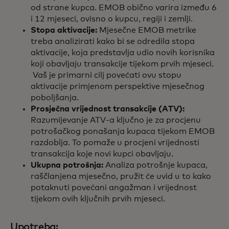
od strane kupca. EMOB obično varira između 6
i 12 mjeseci, ovisno o kupcu, regiji i zemlji.
Stopa aktivacije:
Mjesečne EMOB metrike
treba analizirati kako bi se odredila stopa
aktivacije, koja predstavlja udio novih korisnika
koji obavljaju transakcije tijekom prvih mjeseci.
Vaš je primarni cilj povećati ovu stopu
aktivacije primjenom perspektive mjesečnog
poboljšanja.
Prosječna vrijednost transakcije (ATV):
Razumijevanje ATV-a ključno je za procjenu
potrošačkog ponašanja kupaca tijekom EMOB
razdoblja. To pomaže u procjeni vrijednosti
transakcija koje novi kupci obavljaju.
Ukupna potrošnja:
Analiza potrošnje kupaca,
raščlanjena mjesečno, pružit će uvid u to kako
potaknuti povećani angažman i vrijednost
tijekom ovih ključnih prvih mjeseci.
Upotreba: