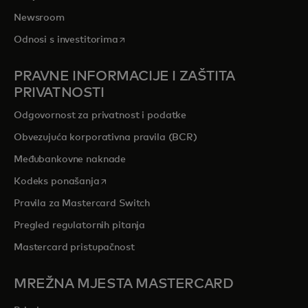
Newsroom
opens in a new tab
Odnosi s investitorima
PRAVNE INFORMACIJE I ZAŠTITA
PRIVATNOSTI
Odgovornost za privatnost i podatke
Obvezujuća korporativna pravila (BCR)
Međubankovne naknade
opens in a new tab
Kodeks ponašanja
Pravila za Mastercard Switch
Pregled regulatornih pitanja
Mastercard pristupačnost
MREŽNA MJESTA MASTERCARD