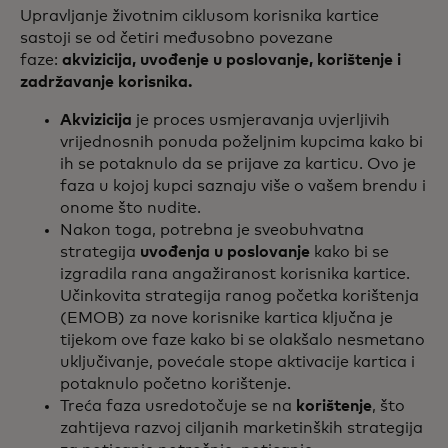
Upravljanje životnim ciklusom korisnika kartice
sastoji se od četiri međusobno povezane
faze:
akvizicija, uvođenje u poslovanje, korištenje i
zadržavanje korisnika.
Akvizicija
je proces usmjeravanja uvjerljivih
vrijednosnih ponuda poželjnim kupcima kako bi
ih se potaknulo da se prijave za karticu. Ovo je
faza u kojoj kupci saznaju više o vašem brendu i
onome što nudite.
Nakon toga, potrebna je sveobuhvatna
strategija
uvođenja u poslovanje
kako bi se
izgradila rana angažiranost korisnika kartice.
Učinkovita strategija ranog početka korištenja
(EMOB) za nove korisnike kartica ključna je
tijekom ove faze kako bi se olakšalo nesmetano
uključivanje, povećale stope aktivacije kartica i
potaknulo početno korištenje.
Treća faza usredotočuje se na
korištenje
, što
zahtijeva razvoj ciljanih marketinških strategija