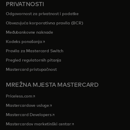
PRIVATNOSTI
Odgovornost za privatnost i podatke
Obvezujuća korporativna pravila (BCR)
Međubankovne naknade
opens in a new tab
Kodeks ponašanja
Pravila za Mastercard Switch
Pregled regulatornih pitanja
Mastercard pristupačnost
MREŽNA MJESTA MASTERCARD
opens in a new tab
Priceless.com
opens in a new tab
Mastercardove usluge
opens in a new tab
Mastercard Developers
opens in a new tab
Mastercardov marketinški centar