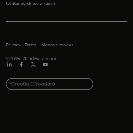
opens in a new tab
Centar za uključivi rast
Privacy
Terms
Manage cookies
© 1994–2026 Mastercard.
LinkedIn
Facebook
Twitter/X
Youtube
Select
a
country