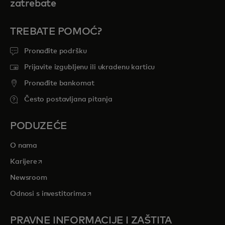
zatrebate
TREBATE POMOĆ?
Pronađite podršku
Prijavite izgubljenu ili ukradenu karticu
Pronađite bankomat
Često postavljana pitanja
PODUZEĆE
O nama
opens in a new tab
Karijere
Newsroom
opens in a new tab
Odnosi s investitorima
PRAVNE INFORMACIJE I ZAŠTITA