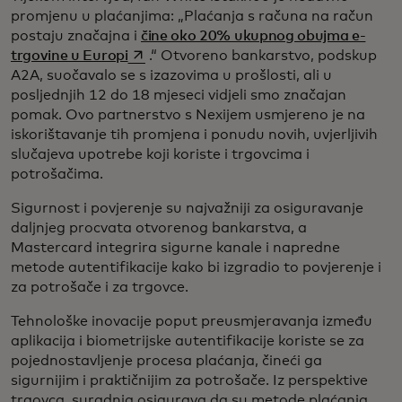
promjenu u plaćanjima: „Plaćanja s računa na račun
postaju značajna i
čine oko 20% ukupnog obujma e-
opens in a new tab
trgovine u Europi
.“ Otvoreno bankarstvo, podskup
A2A, suočavalo se s izazovima u prošlosti, ali u
posljednjih 12 do 18 mjeseci vidjeli smo značajan
pomak. Ovo partnerstvo s Nexijem usmjereno je na
iskorištavanje tih promjena i ponudu novih, uvjerljivih
slučajeva upotrebe koji koriste i trgovcima i
potrošačima.
Sigurnost i povjerenje su najvažniji za osiguravanje
daljnjeg procvata otvorenog bankarstva, a
Mastercard integrira sigurne kanale i napredne
metode autentifikacije kako bi izgradio to povjerenje i
za potrošače i za trgovce.
Tehnološke inovacije poput preusmjeravanja između
aplikacija i biometrijske autentifikacije koriste se za
pojednostavljenje procesa plaćanja, čineći ga
sigurnijim i praktičnijim za potrošače. Iz perspektive
trgovca, suradnja osigurava da su metode plaćanja