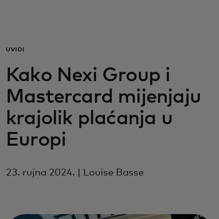
Za vas
Za poslovanje
UVIDI
Kako Nexi Group i
Za svijet
Mastercard mijenjaju
Za inovatore
krajolik plaćanja u
Europi
Novosti i trendovi
23. rujna 2024. | Louise Basse