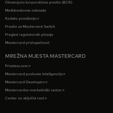
Obvezujuća korporativna pravila (BCR)
Međubankovne naknade
opens in a new tab
Kodeks ponašanja
Pravila za Mastercard Switch
Pregled regulatornih pitanja
Mastercard pristupačnost
MREŽNA MJESTA MASTERCARD
opens in a new tab
Priceless.com
opens in a new tab
Mastercard poslovna inteligencija
opens in a new tab
Mastercard Developers
opens in a new tab
Mastercardov marketinški centar
opens in a new tab
Centar za uključivi rast