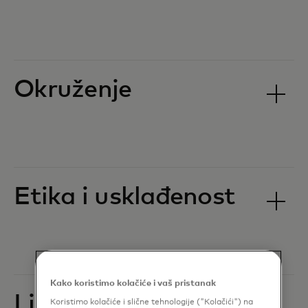
Okruženje
Etika i usklađenost
Kako koristimo kolačiće i vaš pristanak
Ljudska prava
Koristimo kolačiće i slične tehnologije ("Kolačići") na