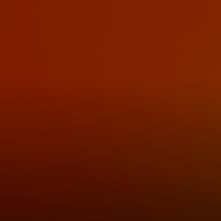
Za vas
Za poslovanje
Za svijet
Za inovatore
Novosti i trendovi