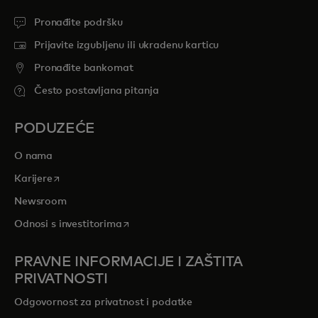
Pronađite podršku
Prijavite izgubljenu ili ukradenu karticu
Pronađite bankomat
Često postavljana pitanja
PODUZEĆE
O nama
opens in a new tab
Karijere
Newsroom
opens in a new tab
Odnosi s investitorima
PRAVNE INFORMACIJE I ZAŠTITA
PRIVATNOSTI
Odgovornost za privatnost i podatke