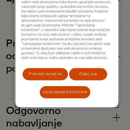
našim web stranicama kako bismo upravljali stranicom,
razumjeli svoju publiku i poboljšati korisničko iskustvo.
Na nekim web stranicama također koristimo Kolačiće
kako bismo prikazivali oglase temeljene na
aktivnostima i interesima korisnika na web stranici i
drugim web stranicama. Kliknite "Upravljanje
kolačićima" u nastavku kako biste saznali koje kolačiće
koristimo na ovoj web stranici i zašto. Uvijek možete
promijeniti svoje postavke pristanka koristeći alat
Privatnost,
"Upravljanje kolačićima" na dnu ekrana (na nekim web
stranicama dostupan kao web poveznica umjesto
odgovornost za
gumba). To uključuje odbijanje nekih ili svih Kolačića,
osim onih koji su nužno potrebni za rad web stranice.
podatke i sigurnost
Prihvati kolačiće
Odbij sve
Upravljanje kolačićima
Odgovorno
nabavljanje