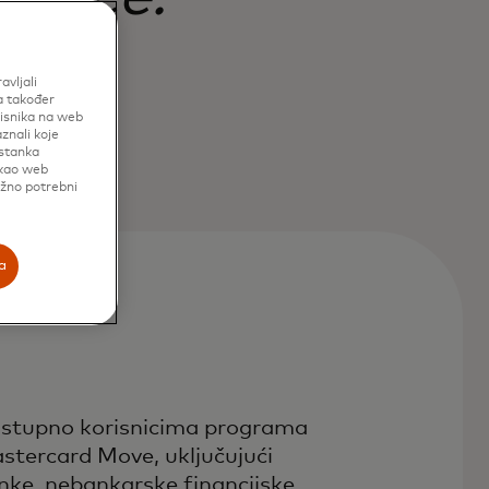
avljali
a također
risnika na web
znali koje
istanka
 kao web
užno potrebni
a
stupno korisnicima programa
stercard Move, uključujući
nke, nebankarske financijske