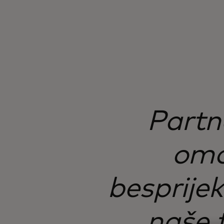
Partn
omog
besprijek
naše t