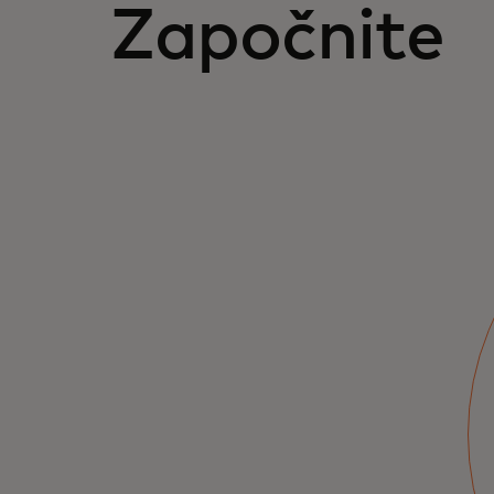
Započnite
Postanite partner
Pristup resursima i podršci za razvoj vašeg
poslovanja.