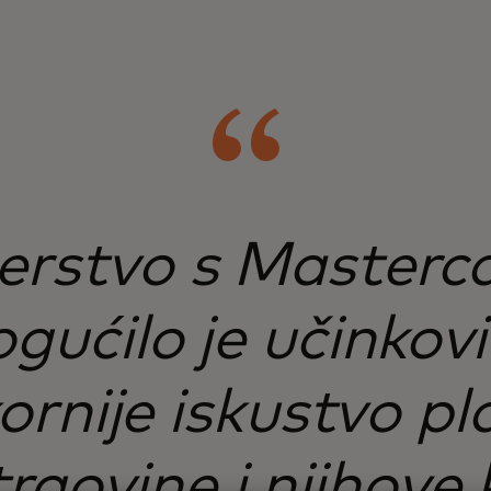
erstvo s Master
ućilo je učinkovit
ornije iskustvo p
rgovine i njihove