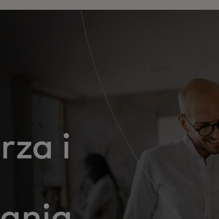
za i
ćanja