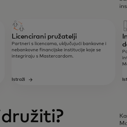
ins
Licencirani pružatelji
I
d
Partneri s licencama, uključujući bankovne i
nebankovne financijske institucije koje se
Pa
integriraju s Mastercardom.
in
M
Istraži
Is
družiti?
Ka
Ma