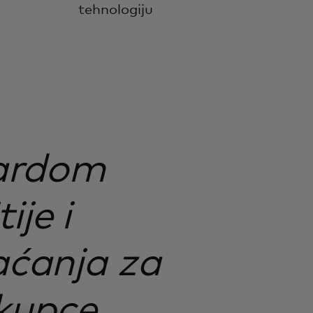
tehnologiju
cardom
ije i
laćanja za
 kupce.