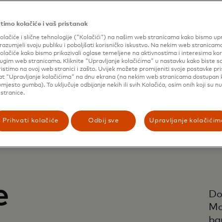
timo kolačiće i vaš pristanak
olačiće i slične tehnologije ("Kolačići") na našim web stranicama kako bismo upr
razumjeli svoju publiku i poboljšati korisničko iskustvo. Na nekim web stranicam
Stergios Tsalis
olačiće kako bismo prikazivali oglase temeljene na aktivnostima i interesima ko
drugim web stranicama. Kliknite "Upravljanje kolačićima" u nastavku kako biste sa
VP Payments Experience, Nuvei
ristimo na ovoj web stranici i zašto. Uvijek možete promijeniti svoje postavke pr
lat "Upravljanje kolačićima" na dnu ekrana (na nekim web stranicama dostupan
mjesto gumba). To uključuje odbijanje nekih ili svih Kolačića, osim onih koji su n
stranice.
Prihvati kolačiće
Odbij sve
Upravljanje kolačićim
e
Do
Ma
ba