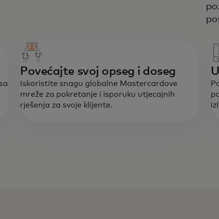
po
po
Povećajte svoj opseg i doseg
U
rsa
Iskoristite snagu globalne Mastercardove
Po
mreže za pokretanje i isporuku utjecajnih
po
rješenja za svoje klijente.
iz