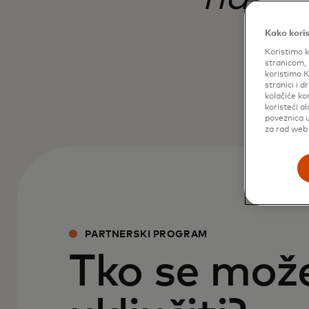
Kako koris
Koristimo k
stranicom, 
koristimo K
stranici i 
kolačiće ko
koristeći a
poveznica u
za rad web 
PARTNERSKI PROGRAM
Tko se mož