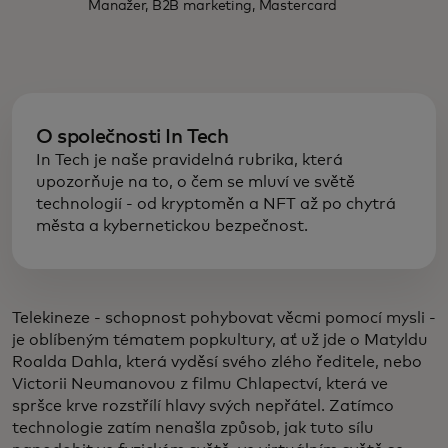
Manažer, B2B marketing, Mastercard
O společnosti In Tech
In Tech je naše pravidelná rubrika, která
upozorňuje na to, o čem se mluví ve světě
technologií - od kryptoměn a NFT až po chytrá
města a kybernetickou bezpečnost.
Telekineze - schopnost pohybovat věcmi pomocí mysli -
je oblíbeným tématem popkultury, ať už jde o Matyldu
Roalda Dahla, která vyděsí svého zlého ředitele, nebo
Victorii Neumanovou z filmu Chlapectví, která ve
spršce krve rozstřílí hlavy svých nepřátel. Zatímco
technologie zatím nenašla způsob, jak tuto sílu