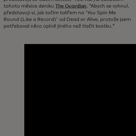
tohoto měsíce deníku
The Guardian
. "Abych se vyhnul,
představuji si, jak točím talířem na 'You Spin Me
Round (Like a Record)' od Dead or Alive, protože jsem
potřeboval něco úplně jiného než tlačit kostku."