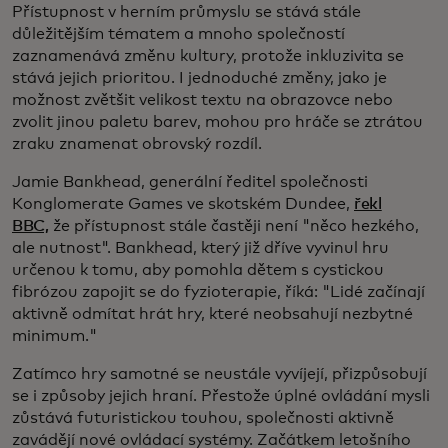
Přístupnost v herním průmyslu se stává stále
důležitějším tématem a mnoho společností
zaznamenává změnu kultury, protože inkluzivita se
stává jejich prioritou. I jednoduché změny, jako je
možnost zvětšit velikost textu na obrazovce nebo
zvolit jinou paletu barev, mohou pro hráče se ztrátou
zraku znamenat obrovský rozdíl.
Jamie Bankhead, generální ředitel společnosti
Konglomerate Games ve skotském Dundee,
řekl
BBC,
že přístupnost stále častěji není "něco hezkého,
ale nutnost". Bankhead, který již dříve vyvinul hru
určenou k tomu, aby pomohla dětem s cystickou
fibrózou zapojit se do fyzioterapie, říká: "Lidé začínají
aktivně odmítat hrát hry, které neobsahují nezbytné
minimum."
Zatímco hry samotné se neustále vyvíjejí, přizpůsobují
se i způsoby jejich hraní. Přestože úplné ovládání mysli
zůstává futuristickou touhou, společnosti aktivně
zavádějí nové ovládací systémy. Začátkem letošního