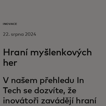
Pro vás
Pro firmy
INOVACE
22. srpna 2024
Pro svět
Hraní myšlenkových
Pro inovátory
her
Novinky a trendy
V našem přehledu In
Tech se dozvíte, že
inovátoři zavádějí hraní