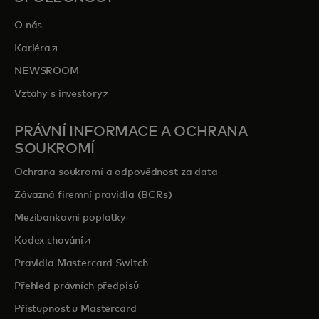
O nás
opens in a new tab
Kariéra
NEWSROOM
opens in a new tab
Vztahy s investory
PRÁVNÍ INFORMACE A OCHRANA
SOUKROMÍ
Ochrana soukromí a odpovědnost za data
Závazná firemní pravidla (BCRs)
Mezibankovní poplatky
opens in a new tab
Kodex chování
Pravidla Mastercard Switch
Přehled právních předpisů
Přístupnost u Mastercard