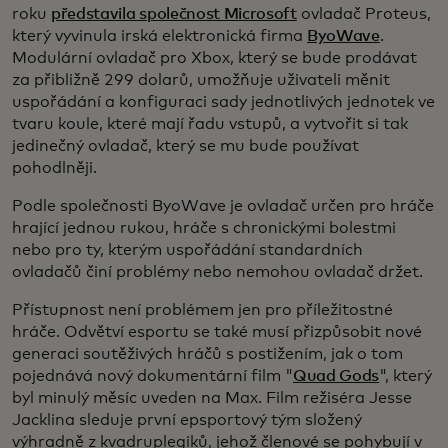
roku
představila společnost Microsoft
ovladač Proteus,
který vyvinula irská elektronická firma
ByoWave
.
Modulární ovladač pro Xbox, který se bude prodávat
za přibližně 299 dolarů, umožňuje uživateli měnit
uspořádání a konfiguraci sady jednotlivých jednotek ve
tvaru koule, které mají řadu vstupů, a vytvořit si tak
jedinečný ovladač, který se mu bude používat
pohodlněji.
Podle společnosti ByoWave je ovladač určen pro hráče
hrající jednou rukou, hráče s chronickými bolestmi
nebo pro ty, kterým uspořádání standardních
ovladačů činí problémy nebo nemohou ovladač držet.
Přístupnost není problémem jen pro příležitostné
hráče. Odvětví esportu se také musí přizpůsobit nové
generaci soutěživých hráčů s postižením, jak o tom
pojednává nový dokumentární film "
Quad Gods
", který
byl minulý měsíc uveden na Max. Film režiséra Jesse
Jacklina sleduje první epsportový tým složený
výhradně z kvadruplegiků, jehož členové se pohybují v