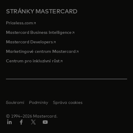
STRÁNKY MASTERCARD
opens in a new tab
Priceless.com
opens in a new tab
Mastercard Business Intelligence
opens in a new tab
Mastercard Developers
opens in a new tab
Marketingové centrum Mastercard
opens in a new tab
Centrum pro inkluzivní růst
Soukromí
Podmínky
Správa cookies
© 1994–2026 Mastercard.
Linkedin
Facebook
Twitter/X
Youtube