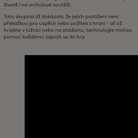
životě i na vrcholové soutěži.
Tato skupina již dokázala, že jejich postižení není
překážkou pro úspěch nebo požitek z hraní - ať už
hrajete v ložnici nebo na stadionu, technologie mohou
pomoci každému zapojit se do hry.