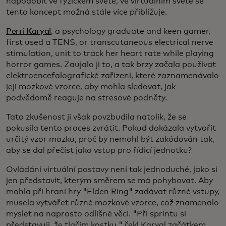
napodobit ve fyzickém světě, ve virtuálním světě se
tento koncept možná stále více přibližuje.
Perri Karyal
, a psychology graduate and keen gamer,
first used a TENS, or transcutaneous electrical nerve
stimulation, unit to track her heart rate while playing
horror games. Zaujalo ji to, a tak brzy začala používat
elektroencefalografické zařízení, které zaznamenávalo
její mozkové vzorce, aby mohla sledovat, jak
podvědomě reaguje na stresové podněty.
Tato zkušenost ji však povzbudila natolik, že se
pokusila tento proces zvrátit. Pokud dokázala vytvořit
určitý vzor mozku, proč by nemohl být zakódován tak,
aby se dal přečíst jako vstup pro řídicí jednotku?
Ovládání virtuální postavy není tak jednoduché, jako si
jen představit, kterým směrem se má pohybovat. Aby
mohla při hraní hry "Elden Ring" zadávat různé vstupy,
musela vytvářet různé mozkové vzorce, což znamenalo
myslet na naprosto odlišné věci. "Při sprintu si
představuji, že tlačím kostku," řekl Karyal začátkem