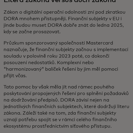
Litera zákona versus duch zákona
Zákon o digitální operační odolnosti zní pod zkratkou
DORA mnohem přístupněji. Finanční subjekty v EU i
jinde budou muset DORA dobře znát do ledna 2025,
kdy se začne prosazovat.
Průzkum sponzorovaný společností Mastercard
naznačuje, že finanční subjekty začnou s implementací
souladu v polovině roku 2023 poté, co dokončí
posouzení nedostatků. Komplexní nebo
"harmonizovaný" balíček řešení by jim měl pomoci
přijít včas.
Tato pomoc by však měla jít nad rámec pouhého
poskytování propojených řešení pro splnění požadavků
na dodržování předpisů. DORA závisí nejen na
jednotlivých finančních subjektech, které dodržují literu
zákona. Záleží také na tom, zda finanční subjekty
uznají potřebu spojit se v rámci celého finančního
ekosystému prostřednictvím síťového přístupu.