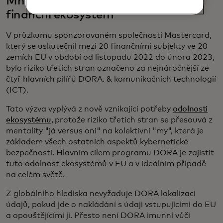
Mnoho finančních subjektů, jeden
finanční ekosystém
V průzkumu sponzorovaném společností Mastercard,
který se uskutečnil mezi 20 finančními subjekty ve 20
zemích EU v období od listopadu 2022 do února 2023,
bylo riziko třetích stran označeno za nejnáročnější ze
čtyř hlavních pilířů DORA. & komunikačních technologií
(ICT).
Tato výzva vyplývá z nově vznikající potřeby
odolnosti
ekosystému,
protože riziko třetích stran se přesouvá z
mentality "já versus oni" na kolektivní "my", která je
základem všech ostatních aspektů kybernetické
bezpečnosti. Hlavním cílem programu DORA je zajistit
tuto odolnost ekosystémů v EU a v ideálním případě
na celém světě.
Z globálního hlediska nevyžaduje DORA lokalizaci
údajů, pokud jde o nakládání s údaji vstupujícími do EU
a opouštějícími ji. Přesto není DORA imunní vůči