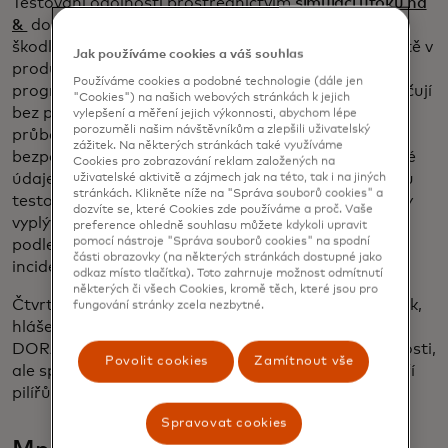
Testování odolnosti prostřednictvím
simulací útoků na
&
doplňuje řízení rizik tím, že napodobuje chování
škodlivých aktérů. Simulace mohou běžet nepřetržitě v
Jak používáme cookies a váš souhlas
produkčním prostředí organizace a řešit druhý pilíř
Používáme cookies a podobné technologie (dále jen
programu DORA, zatímco obchodní operace pokračují
"Cookies") na našich webových stránkách k jejich
bez přerušení. Mohou také sloužit jako systém
vylepšení a měření jejich výkonnosti, abychom lépe
porozuměli našim návštěvníkům a zlepšili uživatelský
průběžného ověřování, který sleduje účinnost
zážitek. Na některých stránkách také využíváme
bezpečnostních kontrol. Výsledky poskytují rozšířené
Cookies pro zobrazování reklam založených na
údaje pro řízení rizik, které následně slouží k dalšímu
uživatelské aktivitě a zájmech jak na této, tak i na jiných
stránkách. Klikněte níže na "Správa souborů cookies" a
testování odolnosti v rámci pozitivních cyklů. Zprávy
dozvíte se, které Cookies zde používáme a proč. Vaše
vyplývající z průběžného testování pak mohou být
preference ohledně souhlasu můžete kdykoli upravit
pomocí nástroje "Správa souborů cookies" na spodní
podle potřeby využity v mechanismech hlášení
části obrazovky (na některých stránkách dostupné jako
incidentů pro třetí pilíř DORA.
odkaz místo tlačítka). Toto zahrnuje možnost odmítnutí
některých či všech Cookies, kromě těch, které jsou pro
Čtvrtý pilíř, riziko třetí strany, následuje po řízení rizik,
fungování stránky zcela nezbytné.
hlášení incidentů a testování odolnosti v programu
DORA. Zdá se, že tato pozice není odrazem důležitosti,
Povolit cookies
Zamítnout vše
ale spíše uznáním toho, jak je základem ostatních tří
pilířů finančního ekosystému.
Spravovat cookies