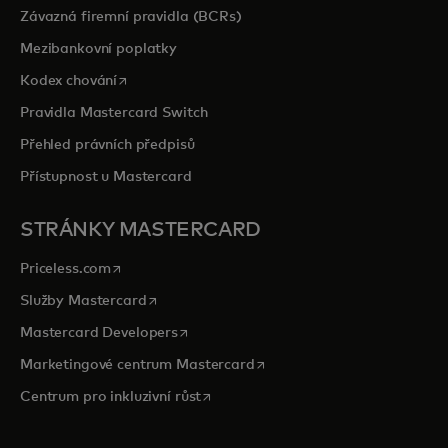
Závazná firemní pravidla (BCRs)
Mezibankovní poplatky
opens in a new tab
Kodex chování
Pravidla Mastercard Switch
Přehled právních předpisů
Přístupnost u Mastercard
STRÁNKY MASTERCARD
opens in a new tab
Priceless.com
opens in a new tab
Služby Mastercard
opens in a new tab
Mastercard Developers
opens in a new tab
Marketingové centrum Mastercard
opens in a new tab
Centrum pro inkluzivní růst