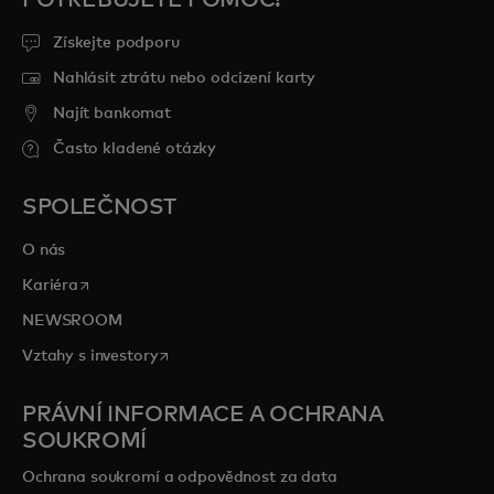
POTŘEBUJETE POMOC?
Získejte podporu
Nahlásit ztrátu nebo odcizení karty
Najít bankomat
Často kladené otázky
SPOLEČNOST
O nás
opens in a new tab
Kariéra
NEWSROOM
opens in a new tab
Vztahy s investory
PRÁVNÍ INFORMACE A OCHRANA
SOUKROMÍ
Ochrana soukromí a odpovědnost za data