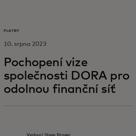
Pro vás
Pro firmy
PLATBY
10. srpna 2023
Pro svět
Pochopení vize
Pro inovátory
společnosti DORA pro
odolnou finanční síť
Novinky a trendy
Vedoucí Steve Brown