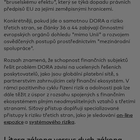
"bruselskému efektu", který se týká dopadu právních
předpisů EU za jejími zeměpisnými hranicemi.
Konkrétněji, pokud jde o samotnou DORA a riziko
třetích stran, se články 36 a 44 zabývají činnostmi
evropských orgánů dohledu "mimo Unii" a rozvojem
osvědčených postupů prostřednictvím "mezinárodní
spolupráce".
Rozsah znamená, že schopnost finančních subjektů
řešit problém DORA závisí na ucelených řešeních
poskytovatelů, jako jsou globální platební sítě, s
partnerstvím zahrnujícím celý finanční ekosystém. V
rámci pozitivního cyklu řízení rizik a odolnosti pak lze
dále těžit z úspor z rozsahu spojených s finančním
ekosystémem plným neodmyslitelných vztahů s třetími
stranami. Síťový přístup doplňují specializované
přístupy k riziku třetích stran, jako je sledování
on-line
expozice
a
systémového rizika
.