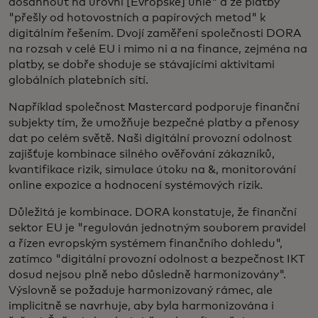
dosáhnout na úrovni [Evropské] unie" a že platby
"přešly od hotovostních a papírových metod" k
digitálním řešením. Dvojí zaměření společnosti DORA
na rozsah v celé EU i mimo ni a na finance, zejména na
platby, se dobře shoduje se stávajícími aktivitami
globálních platebních sítí.
Například společnost Mastercard podporuje finanční
subjekty tím, že umožňuje bezpečné platby a přenosy
dat po celém světě. Naši digitální provozní odolnost
zajišťuje kombinace silného ověřování zákazníků,
kvantifikace rizik, simulace útoku na &, monitorování
online expozice a hodnocení systémových rizik.
Důležitá je kombinace. DORA konstatuje, že finanční
sektor EU je "regulován jednotným souborem pravidel
a řízen evropským systémem finančního dohledu",
zatímco "digitální provozní odolnost a bezpečnost IKT
dosud nejsou plně nebo důsledně harmonizovány".
Výslovně se požaduje harmonizovaný rámec, ale
implicitně se navrhuje, aby byla harmonizována i