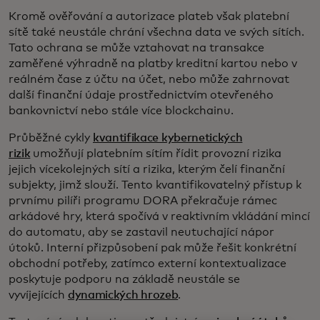
Kromě ověřování a autorizace plateb však platební
sítě také neustále chrání všechna data ve svých sítích.
Tato ochrana se může vztahovat na transakce
zaměřené výhradně na platby kreditní kartou nebo v
reálném čase z účtu na účet, nebo může zahrnovat
další finanční údaje prostřednictvím otevřeného
bankovnictví nebo stále více blockchainu.
Průběžné cykly
kvantifikace kybernetických
rizik
umožňují platebním sítím řídit provozní rizika
jejich vícekolejných sítí a rizika, kterým čelí finanční
subjekty, jimž slouží. Tento kvantifikovatelný přístup k
prvnímu pilíři programu DORA překračuje rámec
arkádové hry, která spočívá v reaktivním vkládání mincí
do automatu, aby se zastavil neutuchající nápor
útoků. Interní přizpůsobení pak může řešit konkrétní
obchodní potřeby, zatímco externí kontextualizace
poskytuje podporu na základě neustále se
vyvíjejících
dynamických hrozeb
.