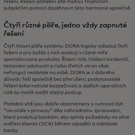
řešení. Řešení platební sítě mohou finančním
subjektům pomoci dosáhnout této harmonie společně.
Čtyři různé pilíře, jedno vždy zapnuté
řešení
Čtyři hlavní pilíře systému DORA logicky vyžadují čtyři
řešení a pro každý z nich existují v různé míře
specializované produkty. Řízení rizik, hlášení incidentů,
testování odolnosti a rizika třetích stran však
nefungují nezávisle na sobě. DORA je z dobrého
důvodu řeší společně bez přerušení; poskytovatelé
řešení kybernetické bezpečnosti a dalších operačních
rizik by mohli zvážit stejný postup.
Platební sítě jsou dobře obeznámeny s nutností být
"neustále v provozu" díky náhradnímu zpracování,
které poskytují bankám, aby splnily požadavky na silné
ověření klienta (SCA) během výpadků a odstávek
banky.