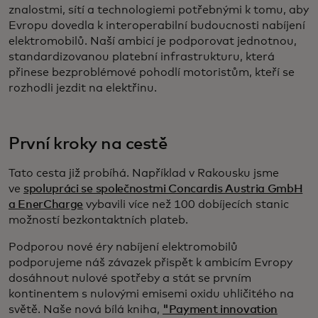
znalostmi, sítí a technologiemi potřebnými k tomu, aby
Evropu dovedla k interoperabilní budoucnosti nabíjení
elektromobilů. Naší ambicí je podporovat jednotnou,
standardizovanou platební infrastrukturu, která
přinese bezproblémové pohodlí motoristům, kteří se
rozhodli jezdit na elektřinu.
První kroky na cestě
Tato cesta již probíhá. Například v Rakousku jsme
ve
spolupráci se společnostmi Concardis Austria GmbH
a EnerCharge
vybavili více než 100 dobíjecích stanic
možností bezkontaktních plateb.
Podporou nové éry nabíjení elektromobilů
podporujeme náš závazek přispět k ambicím Evropy
dosáhnout nulové spotřeby a stát se prvním
kontinentem s nulovými emisemi oxidu uhličitého na
světě. Naše nová bílá kniha,
"Payment innovation