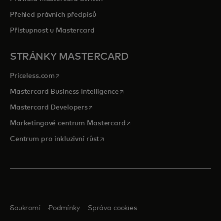
Přehled právních předpisů
Přístupnost u Mastercard
STRÁNKY MASTERCARD
opens in a new tab
Priceless.com
opens in a new tab
Mastercard Business Intelligence
opens in a new tab
Mastercard Developers
opens in a new tab
Marketingové centrum Mastercard
opens in a new tab
Centrum pro inkluzivní růst
Soukromí
Podmínky
Správa cookies