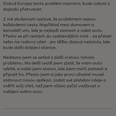
Dokud Evropa tento problém nezmírní, bude úzkost z
dojezdu přetrvávat.
Z mé zkušenosti vyplývá, že problémem nejsou
každodenní cesty. Například mezi domovem a
kanceláří vím, kde je nejlepší zastavit a nabít auto.
Přesto se při cestách do vzdálenějších míst - za přáteli
nebo na rodinný výlet - jen těžko zbavuji nejistoty, kde
bude další dobíjecí stanice.
Nedávno jsem se setkal s další vrstvou tohoto
problému. Na delší cestě jsem zjistil, že mám auto
vybité, a našel jsem stanici, kde jsem mohl zastavit a
připojit ho. Přesto jsem si jako první uživatel musel
stáhnout novou aplikaci, zadat své platební údaje a
ověřit svůj účet, než jsem vůbec začal uvažovat o
nabíjení svého vozu.