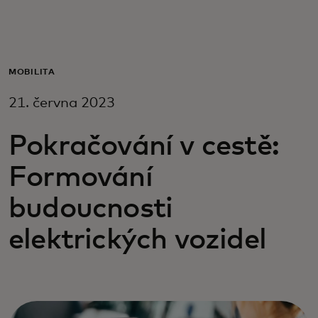
Pro vás
Pro firmy
MOBILITA
21. června 2023
Pro svět
Pokračování v cestě:
Pro inovátory
Formování
budoucnosti
Novinky a trendy
elektrických vozidel