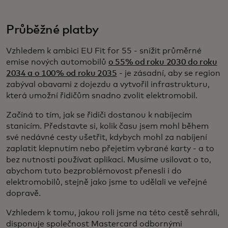
Průběžné platby
Vzhledem k ambici EU Fit for 55 - snížit průměrné
emise nových automobilů
o 55% od roku 2030 do roku
2034 a o 100% od roku 2035
- je zásadní, aby se region
zabýval obavami z dojezdu a vytvořil infrastrukturu,
která umožní řidičům snadno zvolit elektromobil.
Začíná to tím, jak se řidiči dostanou k nabíjecím
stanicím. Představte si, kolik času jsem mohl během
své nedávné cesty ušetřit, kdybych mohl za nabíjení
zaplatit klepnutím nebo přejetím vybrané karty - a to
bez nutnosti používat aplikaci. Musíme usilovat o to,
abychom tuto bezproblémovost přenesli i do
elektromobilů, stejně jako jsme to udělali ve veřejné
dopravě.
Vzhledem k tomu, jakou roli jsme na této cestě sehráli,
disponuje společnost Mastercard odbornými