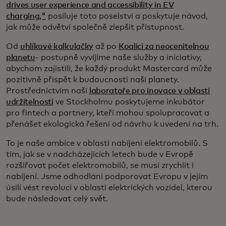
drives user experience and accessibility in EV
charging,"
posiluje toto poselství a poskytuje návod,
jak může odvětví společně zlepšit přístupnost.
Od
uhlíkové kalkulačky
až po
Koalici za neocenitelnou
planetu
- postupně vyvíjíme naše služby a iniciativy,
abychom zajistili, že každý produkt Mastercard může
pozitivně přispět k budoucnosti naší planety.
Prostřednictvím naší
laboratoře pro inovace v oblasti
udržitelnosti
ve Stockholmu poskytujeme inkubátor
pro fintech a partnery, kteří mohou spolupracovat a
přenášet ekologická řešení od návrhu k uvedení na trh.
To je naše ambice v oblasti nabíjení elektromobilů. S
tím, jak se v nadcházejících letech bude v Evropě
rozšiřovat počet elektromobilů, se musí zrychlit i
nabíjení. Jsme odhodláni podporovat Evropu v jejím
úsilí vést revoluci v oblasti elektrických vozidel, kterou
bude následovat celý svět.