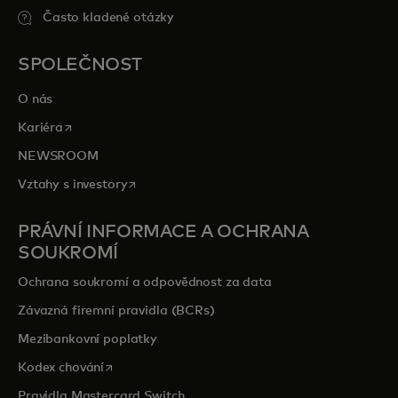
Často kladené otázky
SPOLEČNOST
O nás
opens in a new tab
Kariéra
NEWSROOM
opens in a new tab
Vztahy s investory
PRÁVNÍ INFORMACE A OCHRANA
SOUKROMÍ
Ochrana soukromí a odpovědnost za data
Závazná firemní pravidla (BCRs)
Mezibankovní poplatky
opens in a new tab
Kodex chování
Pravidla Mastercard Switch