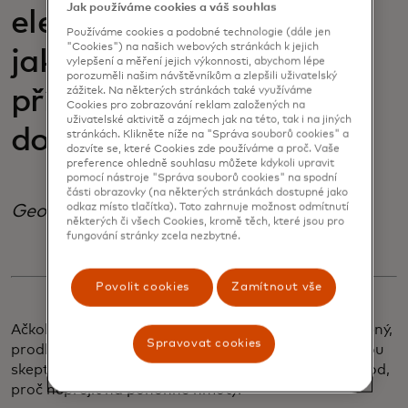
Jak používáme cookies a váš souhlas
elektromobily, stejně
Používáme cookies a podobné technologie (dále jen
"Cookies") na našich webových stránkách k jejich
jako se to podařilo v
vylepšení a měření jejich výkonnosti, abychom lépe
porozuměli našim návštěvníkům a zlepšili uživatelský
zážitek. Na některých stránkách také využíváme
případě veřejné
Cookies pro zobrazování reklam založených na
uživatelské aktivitě a zájmech jak na této, tak i na jiných
dopravy."
stránkách. Klikněte níže na "Správa souborů cookies" a
dozvíte se, které Cookies zde používáme a proč. Vaše
preference ohledně souhlasu můžete kdykoli upravit
pomocí nástroje "Správa souborů cookies" na spodní
části obrazovky (na některých stránkách dostupné jako
odkaz místo tlačítka). Toto zahrnuje možnost odmítnutí
George Simon
některých či všech Cookies, kromě těch, které jsou pro
fungování stránky zcela nezbytné.
Povolit cookies
Zamítnout vše
Ačkoli každý z těchto kroků byl samostatně jen drobný,
Spravovat cookies
prodloužil mi cestu a představuje třecí plochu, kterou
skeptici vůči elektromobilům často uvádějí jako důvod,
proč nepřejít na pohonné hmoty.