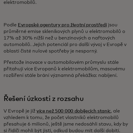
elektromobilů.
Podle
Evropské agentury pro životní prostředí
jsou
průměrné emise skleníkových plynů u elektromobilů o
17% až 30% nižší než u benzinových a naftových
automobilů. Jejich potenciál pro další vývoj v Evropě v
oblasti čisté nulové spotřeby je nesporný.
Přestože inovace v automobilovém průmyslu stále
přitahují více Evropanů k elektromobilům, masovému
rozšíření stále brání významná překážka: nabíjení.
Řešení úzkosti z rozsahu
V Evropě je již
více než 500 000 dobíjecích stanic
, ale
vzhledem k tomu, že počet vlastníků elektromobilů
přesahuje 6 milionů, ještě jsme nedosáhli stavu, kdy by
si řidiči mohli být jisti, odkud budou mít další dobití.