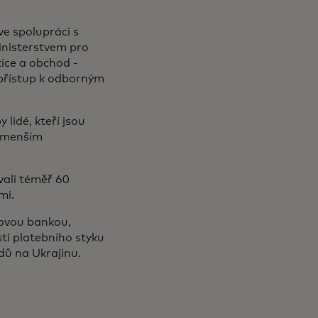
ve spolupráci s
inisterstvem pro
ice a obchod -
 přístup k odborným
lidé, kteří jsou
ejmenším
vali téměř 60
emi.
tovou bankou,
ti platebního styku
dů na Ukrajinu.