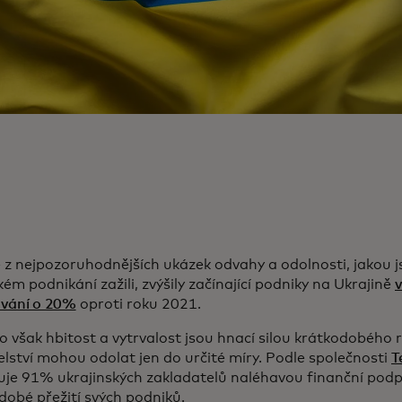
 z nejpozoruhodnějších ukázek odvahy a odolnosti, jakou j
ém podnikání zažili, zvýšily začínající podniky na Ukrajině
v
ování o 20%
oproti roku 2021.
 však hbitost a vytrvalost jsou hnací silou krátkodobého 
lství mohou odolat jen do určité míry. Podle společnosti
T
je 91% ukrajinských zakladatelů naléhavou finanční podpor
dobé přežití svých podniků.