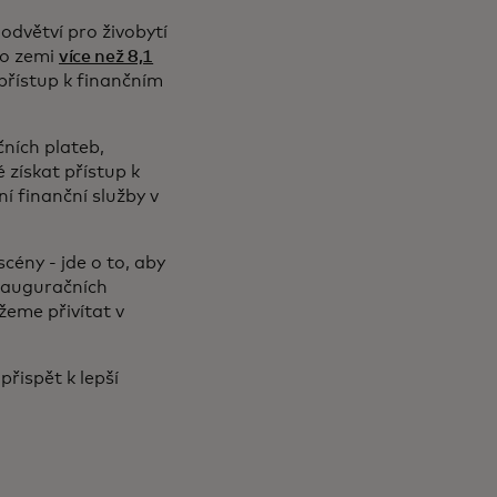
odvětví pro živobytí
ilo zemi
více než 8,1
 přístup k finančním
čních plateb,
 získat přístup k
í finanční služby v
cény - jde o to, aby
inauguračních
žeme přivítat v
přispět k lepší