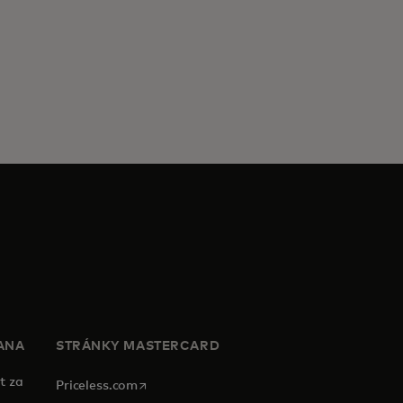
ANA
STRÁNKY MASTERCARD
t za
opens in a new tab
Priceless.com