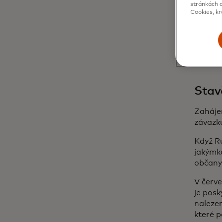
stránkách d
Všichn
Cookies, kr
a
Zhab
zdrojů
USD pro
hospodá
Stav
Zahájen
závazk
Když Ru
jakýmko
občany
V červe
je posk
naleze
které p