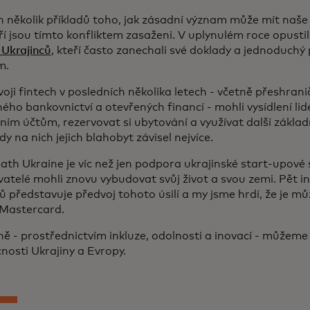
en několik příkladů toho, jak zásadní význam může mít naše 
teří jsou tímto konfliktem zasaženi. V uplynulém roce opust
 Ukrajinců
, kteří často zanechali své doklady a jednoduchý
ám.
voji fintech v posledních několika letech - včetně přeshrani
ého bankovnictví a otevřených financí - mohli vysídlení lidé
ím účtům, rezervovat si ubytování a využívat další základn
dy na nich jejich blahobyt závisel nejvíce.
ath Ukraine je víc než jen podpora ukrajinské start-upové s
yvatelé mohli znovu vybudovat svůj život a svou zemi. Pět 
ů představuje předvoj tohoto úsilí a my jsme hrdí, že je mů
 Mastercard.
ě - prostřednictvím inkluze, odolnosti a inovací - můžeme 
osti Ukrajiny a Evropy.