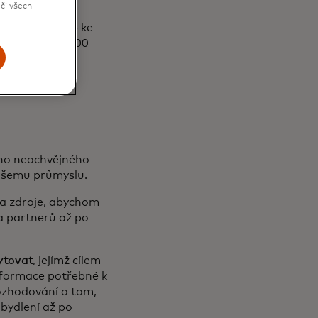
či všech
emOnline
podniky přístup ke
m ve výši 10 000
dou hnací silou
eho neochvějného
našemu průmyslu.
ť a zdroje, abychom
 a partnerů až po
ytovat
, jejímž cílem
informace potřebné k
ozhodování o tom,
 bydlení až po