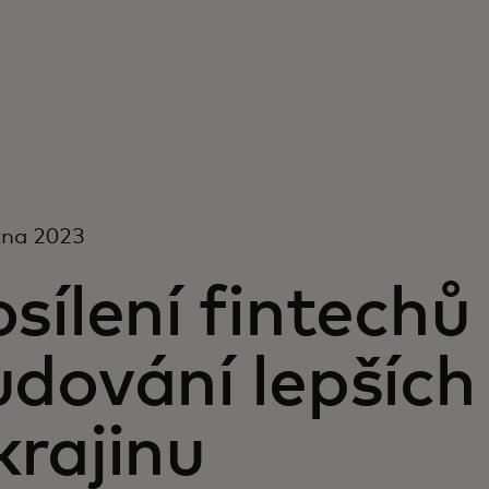
tna 2023
sílení fintechů
dování lepších 
krajinu