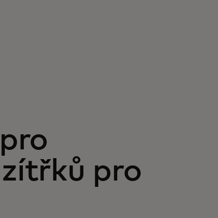
 pro
zítřků pro