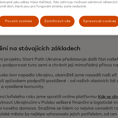
ostupné jako odkaz místo tlačítka). Toto zahrnuje možnost odmítnutí některých 
i v Mastercard vítáme
AML.point,
Electronic KYC
,
Neofin
,
R
omě těch, které jsou pro fungování stránky zcela nezbytné.
ka
do naší rodiny. Během příštích šesti měsíců získají tyto 
m, poradenství, možnostem navazování kontaktů a grantů
Povolit cookies
Zamítnout vše
Spravovat cookies
 každý z nich. Ambice? Vytvářet digitální řešení, která bu
řského oživení, růstu a začleňování na Ukrajině.
ění na stávajících základech
í projektu Start Path Ukraine představuje další fázi naš
u podporovat tuto zemi a chránit její mimořádný přínos 
sko loni napadlo Ukrajinu, okamžitě jsme nasadili naši sí
li způsobem podpořili postižené - od našich vlastních lidí
 a vysídlené komunity.
nci loňského roku jsme spustili online platformu
Kde se ub
ytnout Ukrajincům v Polsku veškeré finanční a logistické 
ní nového domova. Snažíme se lidem co nejvíce usnadnit r
olské město by nejlépe vyhovovalo jejich potřebám, od cen