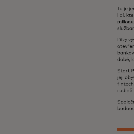
To je j
lidí, k
milionu
služb
Díky vý
otevřen
bankovn
době, k
Start P
její ob
fintech
rodině
Společn
budoucn