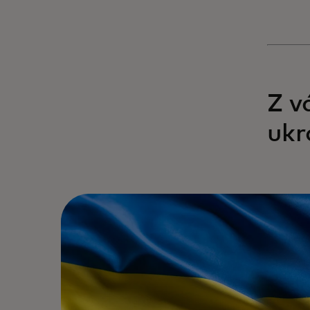
Z v
ukr