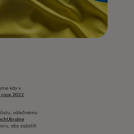
sme kdy v
 roce 2022
růstu, válečnému
echUkraine
u, aby zajistili