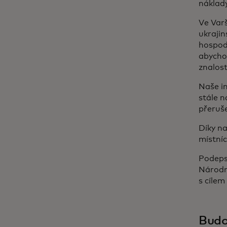
náklad
Ve Varš
ukrajin
hospodá
abycho
znalos
Naše in
stále n
přeruš
Díky n
místníc
Podeps
Národní
s cílem
Budov