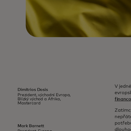
V jedné
Dimitrios Dosis
evropsk
Prezident, východní Evropa,
financ
Blízký východ a Afrika,
Mastercard
Zatímco
nepřáte
potřebu
Mark Barnett
dlouho