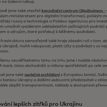
y na týdenní nákup.
avě jsme také otevřeli
konzultační centrum Diia.Business -
ským ministerstvem pro digitální transformaci, polským m
řský rozvoj a technologie a Polskou agenturou pro invest
m umožnili vysídleným zakladatelům začínajících podniků
tem a zdrojům, které potřebují k běžnému podnikání.
frastruktura samozřejmě také hraje zásadní roli v tom, aby 
a Ukrajině, mohli nakupovat, platit účty a podnikat s co n
ením.
ašemu neuvěřitelnému týmu na trhu jsme i nadále obsluho
h bank, tisíce obchodníků a miliony spotřebitelů po celé z
ali jsme také
společné prohlášení
s Evropskou komisí, Svě
 bankou Ukrajiny a dalšími vedoucími představiteli v oblas
 dále zlepšit transparentnost, náklady a dostupnost převo
ání lepších zítřků pro Ukrajinu