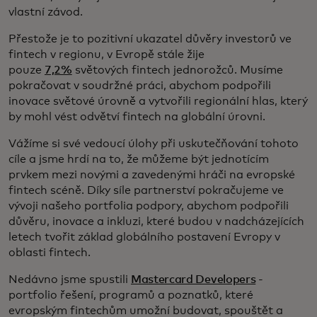
vlastní závod.
Přestože je to pozitivní ukazatel důvěry investorů ve
fintech v regionu, v Evropě stále žije
pouze
7,2%
světových fintech jednorožců. Musíme
pokračovat v soudržné práci, abychom podpořili
inovace světové úrovně a vytvořili regionální hlas, který
by mohl vést odvětví fintech na globální úrovni.
Vážíme si své vedoucí úlohy při uskutečňování tohoto
cíle a jsme hrdí na to, že můžeme být jednotícím
prvkem mezi novými a zavedenými hráči na evropské
fintech scéně. Díky síle partnerství pokračujeme ve
vývoji našeho portfolia podpory, abychom podpořili
důvěru, inovace a inkluzi, které budou v nadcházejících
letech tvořit základ globálního postavení Evropy v
oblasti fintech.
Nedávno jsme spustili
Mastercard Developers
-
portfolio řešení, programů a poznatků, které
evropským fintechům umožní budovat, spouštět a