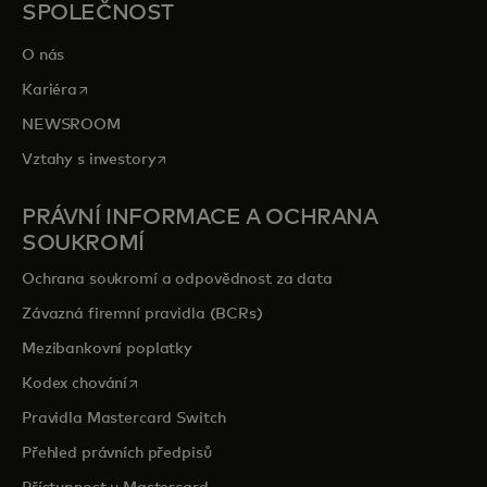
SPOLEČNOST
O nás
opens in a new tab
Kariéra
NEWSROOM
opens in a new tab
Vztahy s investory
PRÁVNÍ INFORMACE A OCHRANA
SOUKROMÍ
Ochrana soukromí a odpovědnost za data
Závazná firemní pravidla (BCRs)
Mezibankovní poplatky
opens in a new tab
Kodex chování
Pravidla Mastercard Switch
Přehled právních předpisů