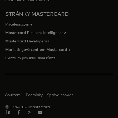
Přístupnost u Mastercard
STRÁNKY MASTERCARD
opens in a new tab
Priceless.com
opens in a new tab
Mastercard Business Intelligence
opens in a new tab
Mastercard Developers
opens in a new tab
Marketingové centrum Mastercard
opens in a new tab
Centrum pro inkluzivní růst
Soukromí
Podmínky
Správa cookies
© 1994–2026 Mastercard.
Linkedin
Facebook
Twitter/X
Youtube