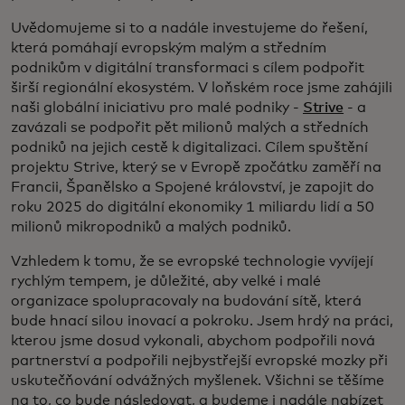
Uvědomujeme si to a nadále investujeme do řešení,
která pomáhají evropským malým a středním
podnikům v digitální transformaci s cílem podpořit
širší regionální ekosystém. V loňském roce jsme zahájili
naši globální iniciativu pro malé podniky -
Strive
- a
zavázali se podpořit pět milionů malých a středních
podniků na jejich cestě k digitalizaci. Cílem spuštění
projektu Strive, který se v Evropě zpočátku zaměří na
Francii, Španělsko a Spojené království, je zapojit do
roku 2025 do digitální ekonomiky 1 miliardu lidí a 50
milionů mikropodniků a malých podniků.
Vzhledem k tomu, že se evropské technologie vyvíjejí
rychlým tempem, je důležité, aby velké i malé
organizace spolupracovaly na budování sítě, která
bude hnací silou inovací a pokroku. Jsem hrdý na práci,
kterou jsme dosud vykonali, abychom podpořili nová
partnerství a podpořili nejbystřejší evropské mozky při
uskutečňování odvážných myšlenek. Všichni se těšíme
na to, co bude následovat, a budeme i nadále nabízet