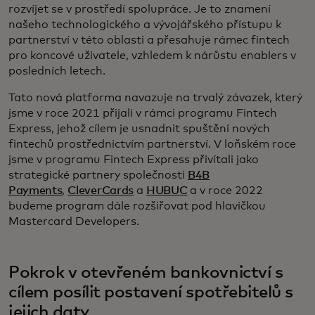
rozvíjet se v prostředí spolupráce. Je to znamení
našeho technologického a vývojářského přístupu k
partnerství v této oblasti a přesahuje rámec fintech
pro koncové uživatele, vzhledem k nárůstu enablers v
posledních letech.
Tato nová platforma navazuje na trvalý závazek, který
jsme v roce 2021 přijali v rámci programu Fintech
Express, jehož cílem je usnadnit spuštění nových
fintechů prostřednictvím partnerství. V loňském roce
jsme v programu Fintech Express přivítali jako
strategické partnery společnosti
B4B
Payments
,
CleverCards
a
HUBUC
a v roce 2022
budeme program dále rozšiřovat pod hlavičkou
Mastercard Developers.
Pokrok v otevřeném bankovnictví s
cílem posílit postavení spotřebitelů s
jejich daty