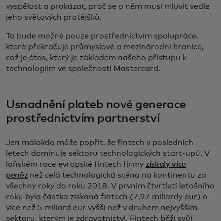
vyspělost a prokázat, proč se o něm musí mluvit vedle
jeho světových protějšků.
To bude možné pouze prostřednictvím spolupráce,
která překračuje průmyslové a mezinárodní hranice,
což je étos, který je základem našeho přístupu k
technologiím ve společnosti Mastercard.
Usnadnění plateb nové generace
prostřednictvím partnerství
Jen málokdo může popřít, že fintech v posledních
letech dominuje sektoru technologických start-upů. V
loňském roce evropské fintech firmy
získaly více
peněz
než celá technologická scéna na kontinentu za
všechny roky do roku 2018. V prvním čtvrtletí letošního
roku byla částka získaná fintech (7,97 miliardy eur) o
více než 5 miliard eur vyšší než v druhém nejvyšším
sektoru, kterým je zdravotnictví. Fintech běží svůj