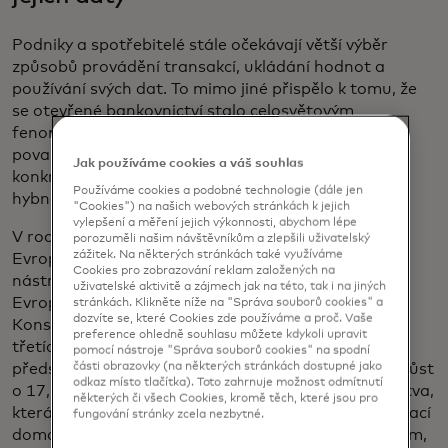
Podniky a spotřebitelé stále očekávají větší výběr
způsobů provádění transakcí, ukládání hodnot a
používání svých dat. To mimo jiné přispělo k tomu, že
se otevřené bankovnictví stalo celosvětovým
fenoménem. Vývoj otevřeného bankovnictví je
považován za řešení, které se zrodilo v Evropě,
Jak používáme cookies a váš souhlas
konkrétně na základě nařízení EU PSD2, a jehož
Používáme cookies a podobné technologie (dále jen
hybnou silou je vedení kontinentu.
"Cookies") na našich webových stránkách k jejich
vylepšení a měření jejich výkonnosti, abychom lépe
V roce 2021 se zavádění otevřeného bankovnictví v
porozuměli našim návštěvníkům a zlepšili uživatelský
zážitek. Na některých stránkách také využíváme
Evropě zrychlilo mimořádným tempem. Náš
Cookies pro zobrazování reklam založených na
nástroj
pro sledování otevřeného bankovnictví
v
uživatelské aktivitě a zájmech jak na této, tak i na jiných
Evropě, který vznikl ve spolupráci se společností
stránkách. Klikněte níže na "Správa souborů cookies" a
dozvíte se, které Cookies zde používáme a proč. Vaše
Konsentus, odhalil, že celkový počet poskytovatelů
preference ohledně souhlasu můžete kdykoli upravit
třetích stran na konci roku 2021 činil 529, což
pomocí nástroje "Správa souborů cookies" na spodní
části obrazovky (na některých stránkách dostupné jako
představuje celkový nárůst o 79, tedy meziroční nárůst
odkaz místo tlačítka). Toto zahrnuje možnost odmítnutí
o 17,5%. Pozoruhodnou dynamiku zaznamenala Litva,
některých či všech Cookies, kromě těch, které jsou pro
která je nyní zemí s pátým nejvyšším počtem registrací
fungování stránky zcela nezbytné.
domácích třetích stran (26) za Spojeným královstvím,