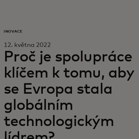
Pro vás
Pro firmy
INOVACE
12. května 2022
Pro svět
Proč je spolupráce
klíčem k tomu, aby
Pro inovátory
se Evropa stala
Novinky a trendy
globálním
technologickým
lídrem?