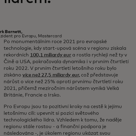
rk Barnett,
zident pro Evropu, Mastercard
Po monumentálním roce 2021 pro evropské
technologie, kdy start-upová scéna v regionu získala
rekordních
100,1 miliardy eur
a rostla rychleji než ty v
Číně a USA, pokračovala dynamika i v prvním čtvrtletí
roku 2022. V prvním čtvrtletí letošního roku bylo
získáno
více než 27,5 miliardy eur,
což představuje
nárůst o více než 25% oproti prvnímu čtvrtletí roku
2021, přičemž meziročním nárůstem vyniká Velká
Británie, Francie a Irsko.
Pro Evropu jsou to pozitivní kroky na cestě k jejímu
letošnímu cíli: upevnit si pozici světového
technologického lídra. Vzhledem k tomu, že naděje
regionu stále rostou - a finanční podpora je
následována -, je úkolem regionu ukázat svou