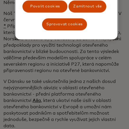
Německem, Švédskem a Francií.
Povolit cookies
Zamítnout vše
Náš "
Index připravenosti na otevřené bankovnictví:
V
červnu 2021 byla vydána
zpráva
Spravovat cookies
"
Připravenostotevřeného bankovnictví v Evropě" ,
která si posvítila i na severské země, přičemž Dánsko,
Norsko a Švédsko byly označeny za země s nejlepšími
předpoklady pro využití technologií otevřeného
bankovnictví v blízké budoucnosti. Za tento výsledek
vděčíme především modelům spolupráce v celém
severském regionu a iniciativě P27, která napomůže
připravenosti regionu na otevřené bankovnictví.
V Dánsku se také uskutečnila jedna z našich dosud
nejvýznamnějších akvizic v oblasti otevřeného
bankovnictví - přední platforma otevřeného
bankovnictví
Aiia
, která ukotví naše úsilí v oblasti
otevřeného bankovnictví v Evropě a umožní nám
poskytovat podnikům a spotřebitelům možnost
jednoduše, bezpečně a rychle využívat jejich vlastní
data.