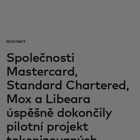
Pro vás
Pro firmy
NOVINKY
Pro svět
Společnosti
Mastercard,
Pro inovátory
Standard Chartered,
Novinky a trendy
Mox a Libeara
úspěšně dokončily
pilotní projekt