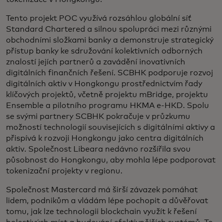
Tento projekt POC využívá rozsáhlou globální síť
Standard Chartered a silnou spolupráci mezi různými
obchodními složkami banky a demonstruje strategický
přístup banky ke sdružování kolektivních odborných
znalostí jejích partnerů a zavádění inovativních
digitálních finančních řešení. SCBHK podporuje rozvoj
digitálních aktiv v Hongkongu prostřednictvím řady
klíčových projektů, včetně projektu mBridge, projektu
Ensemble a pilotního programu HKMA e-HKD. Spolu
se svými partnery SCBHK pokračuje v průzkumu
možností technologií souvisejících s digitálními aktivy a
přispívá k rozvoji Hongkongu jako centra digitálních
aktiv. Společnost Libeara nedávno rozšířila svou
působnost do Hongkongu, aby mohla lépe podporovat
tokenizační projekty v regionu.
Společnost Mastercard má širší závazek pomáhat
lidem, podnikům a vládám lépe pochopit a důvěřovat
tomu, jak lze technologii blockchain využít k řešení