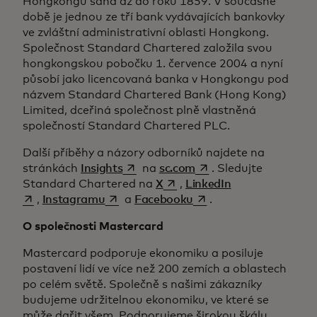
Hongkongu sahá až do roku 1859. V současné
době je jednou ze tří bank vydávajících bankovky
ve zvláštní administrativní oblasti Hongkong.
Společnost Standard Chartered založila svou
hongkongskou pobočku 1. července 2004 a nyní
působí jako licencovaná banka v Hongkongu pod
názvem Standard Chartered Bank (Hong Kong)
Limited, dceřiná společnost plně vlastněná
společností Standard Chartered PLC.
Další příběhy a názory odborníků najdete na
opens in a new tab
opens in a new tab
stránkách
Insights
na
sc.com
. Sledujte
opens in a new tab
opens in a new 
Standard Chartered na
X
,
LinkedIn
opens in a new tab
opens in a new tab
,
Instagramu
a
Facebooku
.
O společnosti Mastercard
Mastercard podporuje ekonomiku a posiluje
postavení lidí ve více než 200 zemích a oblastech
po celém světě. Společně s našimi zákazníky
budujeme udržitelnou ekonomiku, ve které se
může dařit všem. Podporujeme širokou škálu