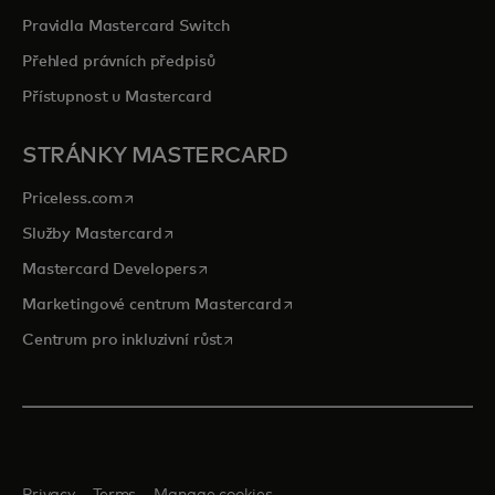
Pravidla Mastercard Switch
Přehled právních předpisů
Přístupnost u Mastercard
STRÁNKY MASTERCARD
opens in a new tab
Priceless.com
opens in a new tab
Služby Mastercard
opens in a new tab
Mastercard Developers
opens in a new tab
Marketingové centrum Mastercard
opens in a new tab
Centrum pro inkluzivní růst