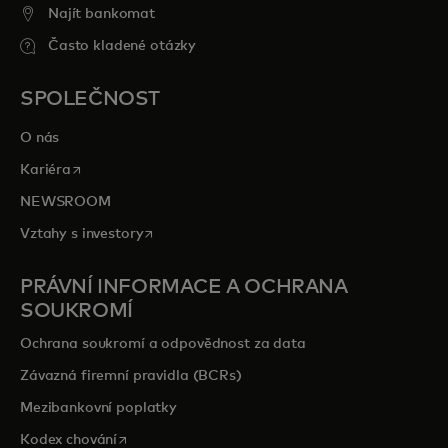
Najít bankomat
Často kladené otázky
SPOLEČNOST
O nás
opens in a new tab
Kariéra
NEWSROOM
opens in a new tab
Vztahy s investory
PRÁVNÍ INFORMACE A OCHRANA
SOUKROMÍ
Ochrana soukromí a odpovědnost za data
Závazná firemní pravidla (BCRs)
Mezibankovní poplatky
opens in a new tab
Kodex chování