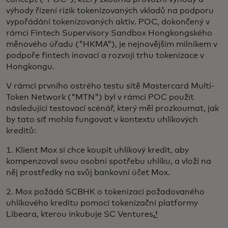
výhody řízení rizik tokenizovaných vkladů na podporu
vypořádání tokenizovaných aktiv. POC, dokončený v
rámci Fintech Supervisory Sandbox Hongkongského
měnového úřadu ("HKMA"), je nejnovějším milníkem v
podpoře fintech inovací a rozvoji trhu tokenizace v
Hongkongu.
V rámci prvního ostrého testu sítě Mastercard Multi-
Token Network ("MTN") byl v rámci POC použit
následující testovací scénář, který měl prozkoumat, jak
by tato síť mohla fungovat v kontextu uhlíkových
kreditů:
1. Klient Mox si chce koupit uhlíkový kredit, aby
kompenzoval svou osobní spotřebu uhlíku, a vloží na
něj prostředky na svůj bankovní účet Mox.
2. Mox požádá SCBHK o tokenizaci požadovaného
uhlíkového kreditu pomocí tokenizační platformy
Libeara, kterou inkubuje SC Ventures
.¹