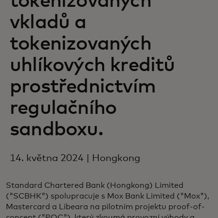
tokenizovaných
vkladů a
tokenizovaných
uhlíkových kreditů
prostřednictvím
regulačního
sandboxu.
14. května 2024 | Hongkong
Standard Chartered Bank (Hongkong) Limited
("SCBHK") spolupracuje s Mox Bank Limited ("Mox"),
Mastercard a Libeara na pilotním projektu proof-of-
concept ("POC"), který zkoumá provozní výhody a