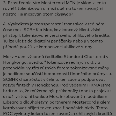
3. Prostřednictvím Mastercard MTN je vklad klienta
rovněž tokenizován a mezi oběma tokenizovanými
nástroji je iniciován atomický
swap²
.
4. Výsledkem je transparentní transakce v reálném
čase mezi SCBHK a Mox, kdy koncový klient získá
přístup k tokenizované verzi svého uhlíkového kreditu.
Tu lze uložit do digitální peněženky nebo ji v tomto
případě použít ke kompenzaci uhlíkové stopy.
Mary Huen, výkonná ředitelka Standard Chartered v
Hongkongu, uvedla: "Tokenizace reálných aktiv a
potenciální využití různých forem tokenizované měny
je nedílnou součástí budoucnosti finančního průmyslu.
SCBHK chce zůstat v čele tokenizace a podporovat
rozvoj fintech v Hongkongu. Pod vedením HKMA jsme
hrdí na to, že můžeme být průkopníky tohoto projektu
s naší virtuální bankou Mox, inkubovaným podnikem
Libeara a dlouholetým partnerem Mastercard s cílem
katalyzovat přijetí tokenizace finančních aktiv. Tento
POC vyvinutý kolem tokenizovaných uhlíkových kreditů