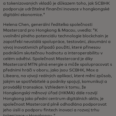
a tokenizovaných vkladů je důkazem toho, jak SCBHK
podporuje udržitelné finanční inovace v hongkongské
digitální ekonomice."
Helena Chen, generální ředitelka společnosti
Mastercard pro Hongkong & Macau, uvedla: "K
uvolnění plného potenciálu technologie blockchain je
zapotřebí neustálá spolupráce, testování, zkoumání a
vývoj inovativních případů použití, které přinesou
podnikům skutečnou hodnotu a interoperabilitu v
celém odvětví. Společnost Mastercard je díky
Mastercard MTN plná energie a může spolupracovat s
předními hráči v oboru, jako jsou SCBHK, Mox a
Libeara, na vývoji reálných aplikací, které mění způsob,
jakým se spotřebitelé a podniky spojují, komunikují a
provádějí transakce. Vzhledem k tomu, že
Hongkongský měnový úřad (HKMA) dále rozvíjí
Hongkong jako přední centrum digitálních aktiv, je
společnost Mastercard plně odhodlána podporovat
jeho úsilí o podporu fintech inovací a rozvoj trhu
tokenizace v Hongkongu."