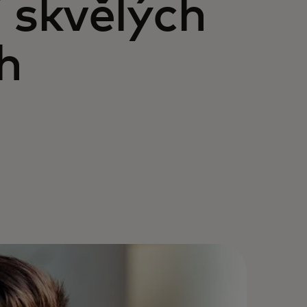
 skvělých
h