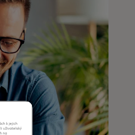
h k jejich
i uživatelský
h na