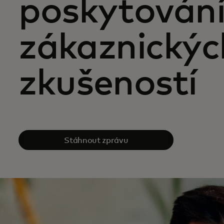
poskytování
zákaznickýc
zkušeností
Stáhnout zprávu