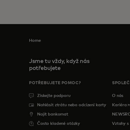
Home
Jsme tu vždy, když nás
potřebujete
POTŘEBUJETE POMOC?
SPOLE
Získejte podporu
O nás
o
Nahlásit ztrátu nebo odcizení karty
Kariéra
Najít bankomat
NEWSR
Často kladené otázky
Vztahy s 