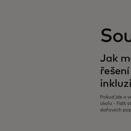
Sou
opens in a ne
Jak m
řešení
inkluz
Pokud jde o v
úkolu - řídit 
daňových popl