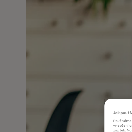
Jak použí
Používáme c
vylepšení a
zážitek. N