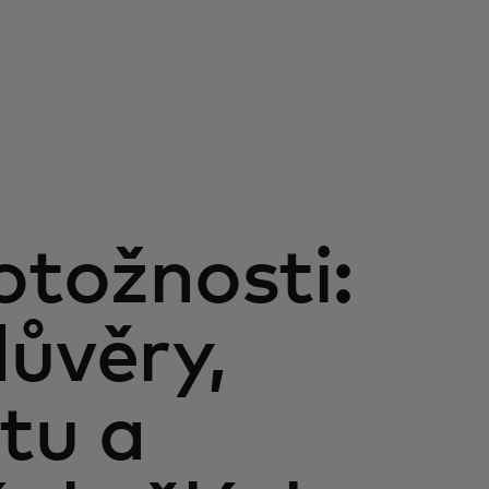
otožnosti:
ůvěry,
tu a