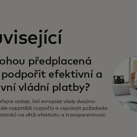
visející
w tab
ohou předplacená
 podpořit efektivní a
ivní vládní platby?
eřejné výdaje, čelí evropské vlády dvojímu
stále napjatější rozpočty a uspokojit požadavky
atníků na větší efektivitu a transparentnost.