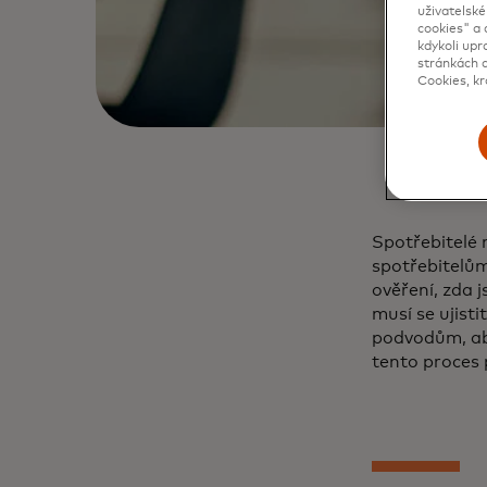
uživatelské
cookies" a 
kdykoli upr
stránkách d
Cookies, kr
Spotřebitelé 
spotřebitelům 
ověření, zda j
musí se ujisti
podvodům, aby
tento proces p