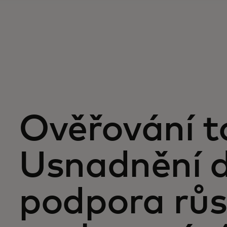
Ověřování t
Usnadnění d
podpora růs