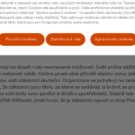
 aktivitě a zájmech jak na této, tak i na jiných stránkách. Klikněte níže na "Sprá
dozvíte se, které Cookies zde používáme a proč. Vaše preference ohledně souh
avit pomocí nástroje "Správa souborů cookies" na spodní části obrazovky (na ně
ostupné jako odkaz místo tlačítka). Toto zahrnuje možnost odmítnutí některých 
omě těch, které jsou pro fungování stránky zcela nezbytné.
Povolit cookies
Zamítnout vše
Spravovat cookies
mají na dosah ruky neomezené možnosti. Svět online zážit
nebývalý výběr. Online prvek však přináší vlastní výzvy: jed
sou vaši zákazníci skuteční. Organizace se pohybují na tenk
t, že zákazníci jsou těmi, za které se vydávají, a bránit se pr
 ochránily svou pověst a důvěru spotřebitelů. Stejně ta
říliš ztěžovat, jinak hrozí, že je zákazníci opustí a utrpí fin