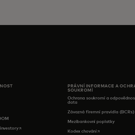
ČNOST
PRÁVNÍ INFORMACE A OCHR
SOUKROMÍ
Ochrana soukromí a odpovědnos
data
pens in a new tab
Závazná firemní pravidla (BCRs)
OOM
Mezibankovní poplatky
opens in a new tab
investory
opens in a new tab
Kodex chování