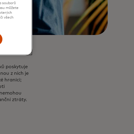
va souborů
lasu můžete
kterých
či všech
ků poskytuje
nou z nich je
é hranici;
oti
k nemohou
anční ztráty.