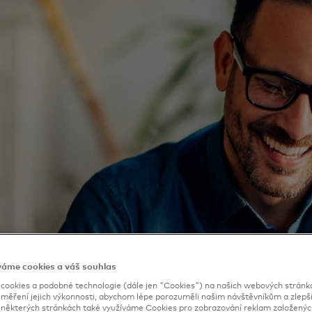
váme cookies a váš souhlas
ookies a podobné technologie (dále jen "Cookies") na našich webových stránkác
 měření jejich výkonnosti, abychom lépe porozuměli našim návštěvníkům a zlepšil
a některých stránkách také využíváme Cookies pro zobrazování reklam založenýc