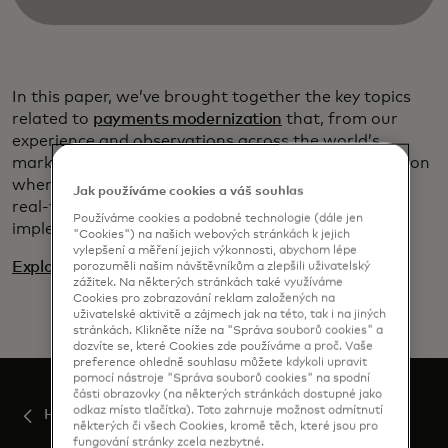
In this paper, we’ve brought together the key topics
related to
payments modernization
that, from our
experience and observations across the world’s
markets, require active and very careful consideration
when preparing to upgrade or replace an existing
Jak používáme cookies a váš souhlas
real-time payment system. Or indeed when
Používáme cookies a podobné technologie (dále jen
implementing one for the first time.
"Cookies") na našich webových stránkách k jejich
vylepšení a měření jejich výkonnosti, abychom lépe
Explore the payments modernization insights series
porozuměli našim návštěvníkům a zlepšili uživatelský
zážitek. Na některých stránkách také využíváme
Cookies pro zobrazování reklam založených na
uživatelské aktivitě a zájmech jak na této, tak i na jiných
stránkách. Klikněte níže na "Správa souborů cookies" a
dozvíte se, které Cookies zde používáme a proč. Vaše
preference ohledně souhlasu můžete kdykoli upravit
pomocí nástroje "Správa souborů cookies" na spodní
části obrazovky (na některých stránkách dostupné jako
odkaz místo tlačítka). Toto zahrnuje možnost odmítnutí
Home
některých či všech Cookies, kromě těch, které jsou pro
fungování stránky zcela nezbytné.