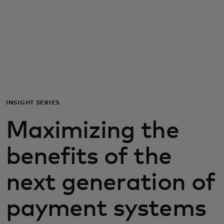
Pro vás
Pro firmy
Pro svět
INSIGHT SERIES
Pro inovátory
Maximizing the
Novinky a trendy
benefits of the
next generation of
payment systems