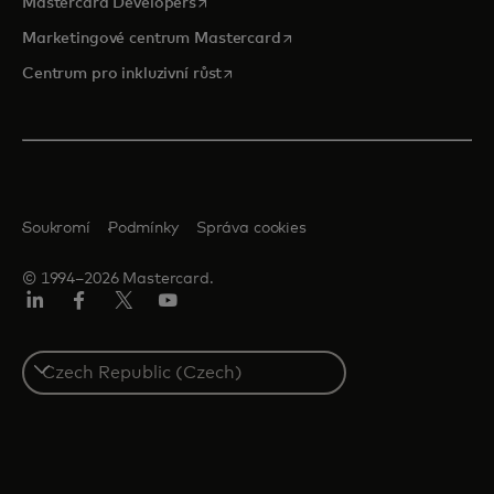
opens in a new tab
Mastercard Developers
opens in a new tab
Marketingové centrum Mastercard
opens in a new tab
Centrum pro inkluzivní růst
Soukromí
Podmínky
Správa cookies
© 1994–2026 Mastercard.
Linkedin
Facebook
Twitter/X
Youtube
Select
a
country