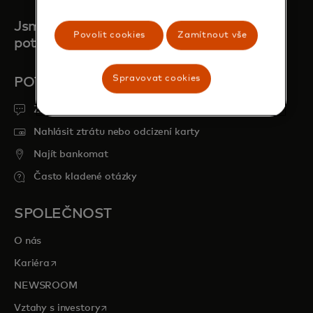
Jsme tu vždy, když nás
Povolit cookies
Zamítnout vše
potřebujete
Spravovat cookies
POTŘEBUJETE POMOC?
Získejte podporu
Nahlásit ztrátu nebo odcizení karty
Najít bankomat
Často kladené otázky
SPOLEČNOST
O nás
opens in a new tab
Kariéra
NEWSROOM
opens in a new tab
Vztahy s investory